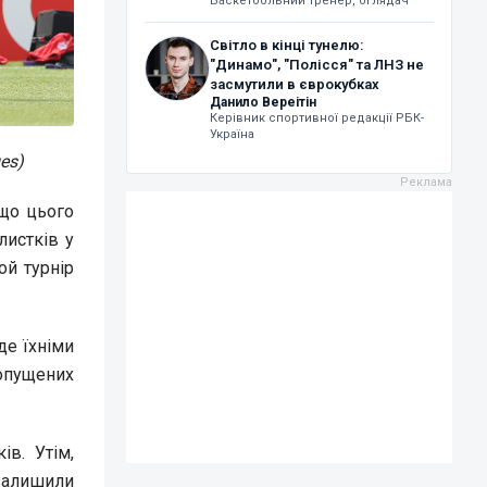
Баскетбольний тренер, оглядач
Світло в кінці тунелю:
"Динамо", "Полісся" та ЛНЗ не
засмутили в єврокубках
Данило Вереітін
Керівник спортивної редакції РБК-
Україна
es)
 що цього
листків у
ой турнір
де їхніми
ропущених
в. Утім,
 залишили