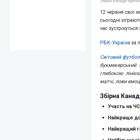
Збірна Канади прагне
12 червня свої м
сьогодні зіграют
час зустрінуться 
РБК-Україна
за 
Світовий футбол
букмекерський 
глибокою лініє
матчі, лови емоці
Збірна Канад
Участь на ЧС
Найкраще д
Найкращий го