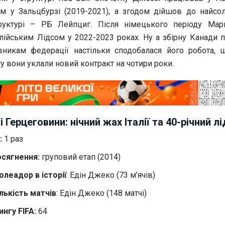
тім у Зальцбурзі (2019-2021), а згодом дійшов до найсо
руктурі – РБ Лейпциг. Після німецького періоду Ма
лійським Лідсом у 2022-2023 роках. Ну а збірну Канади 
івникам федерації настільки сподобалася його робота, 
у вони уклали новий контракт на чотири роки.
 і Герцеговини: нічний жах Італії та 40-річний л
:
1 раз
сягнення:
груповий етап (2014)
леадор в історії
: Едін Джеко (73 м’ячів)
лькість матчів
: Едін Джеко (148 матчі)
ингу FIFA:
64