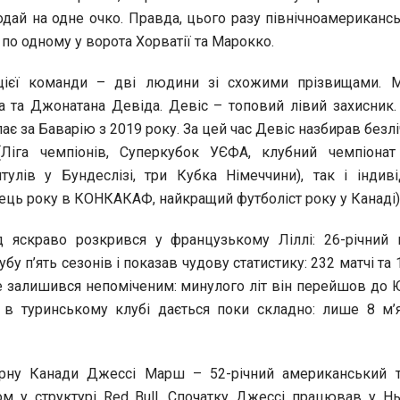
одай на одне очко. Правда, цього разу північноамерикансь
: по одному у ворота Хорватії та Марокко.
цієї команди – дві людини зі схожими прізвищами. 
 та Джонатана Девіда. Девіс – топовий лівий захисник
пає за Баварію з 2019 року. За цей час Девіс назбирав безлі
Ліга чемпіонів, Суперкубок УЄФА, клубний чемпіонат 
тулів у Бундеслізі, три Кубка Німеччини), так і індив
ець року в КОНКАКАФ, найкращий футболіст року у Канаді)
 яскраво розкрився у французькому Ліллі: 26-річний 
бу п’ять сезонів і показав чудову статистику: 232 матчі та 1
е залишився непоміченим: минулого літ він перейшов до 
 в туринському клубі дається поки складно: лише 8 м’
ірну Канади Джессі Марш – 52-річний американський т
ом у структурі Red Bull. Спочатку Джессі працював у Н