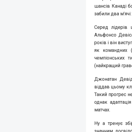
шансів Канаді б
забили два м’ячі
Серед лідерів 
Альфонсо Девіса
років і він висту
як командних (
чемпіонських ти
(найкращий грав
Джонатан Девід
віддав цьому клу
Такий прогрес н
однак адаптація
матчах.
Ну а тренує зб
значним досвід