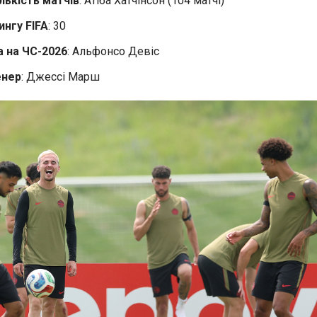
лькість матчів
: Атіба Хатчінсон (104 матчі)
ингу FIFA
: 30
а на ЧС-2026
: Альфонсо Девіс
енер
: Джессі Марш