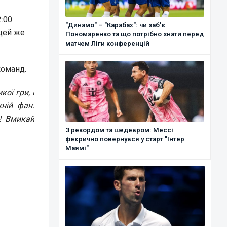
2:00
"Динамо" – "Карабах": чи заб'є
 цей же
Пономаренко та що потрібно знати перед
матчем Ліги конференцій
команд.
ої гри, і
ній фан:
! Вмикай
З рекордом та шедевром: Мессі
феєрично повернувся у старт "Інтер
Маямі"