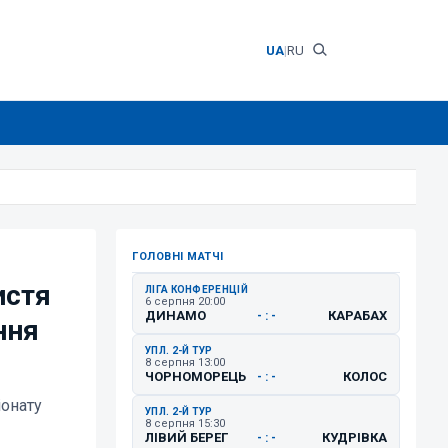
UA
|
RU
ГОЛОВНІ МАТЧІ
истя
ЛІГА КОНФЕРЕНЦІЙ
6 серпня 20:00
ДИНАМО
КАРАБАХ
- : -
ння
УПЛ. 2-Й ТУР
8 серпня 13:00
ЧОРНОМОРЕЦЬ
КОЛОС
- : -
іонату
УПЛ. 2-Й ТУР
8 серпня 15:30
ЛІВИЙ БЕРЕГ
КУДРІВКА
- : -