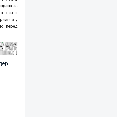
ліднішого
рш також
прийняв у
що перед
ідер