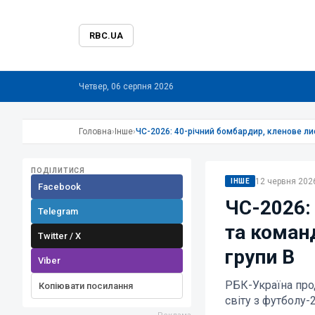
RBC.UA
Четвер, 06 серпня 2026
Головна
›
Інше
›
ЧС-2026: 40-річний бомбардир, кленове ли
ПОДІЛИТИСЯ
12 червня 2026
ІНШЕ
Facebook
ЧС-2026:
Telegram
та коман
Twitter / X
групи B
Viber
РБК-Україна про
Копіювати посилання
світу з футболу-