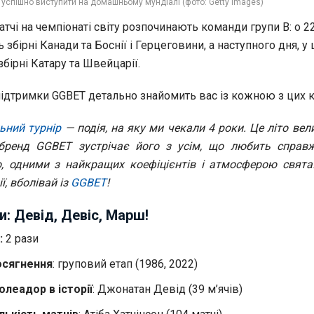
 успішно виступити на домашньому мундіалі (фото: Getty Images)
атчі на чемпіонаті світу розпочинають команди групи B: о 2
ь збірні Канади та Боснії і Герцеговини, а наступного дня, у
збірні Катару та Швейцарії.
підтримки GGBET детально знайомить вас із кожною з цих 
ьний турнір
— подія, на яку ми чекали 4 роки. Це літо велик
бренд GGBET зустрічає його з усім, що любить справж
ю, одними з найкращих коефіцієнтів і атмосферою свята
ї, вболівай із
GGBET
!
и: Девід, Девіс, Марш!
:
2 рази
осягнення
: груповий етап (1986, 2022)
леадор в історії
: Джонатан Девід (39 м’ячів)