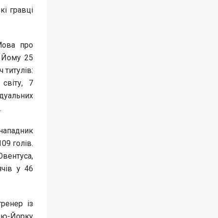
кі гравці
Мова про
. Йому 25
ч титулів:
світу, 7
ідуальних
.
нападник
09 голів.
Ювентуса,
ячів у 46
ренер із
ью-Йорку