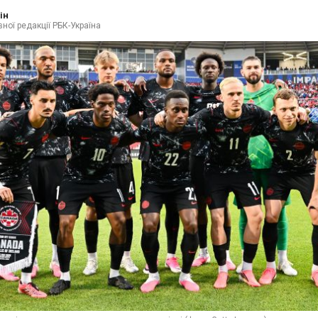
ін
ної редакції РБК-Україна