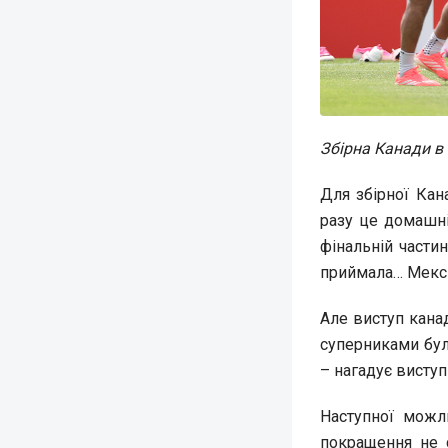
Збірна Канади в 
Для збірної Кан
разу це домашні
фінальній частин
приймала… Мекс
Але виступ канад
суперниками бул
– нагадує виступ
Наступної можл
покращення не с