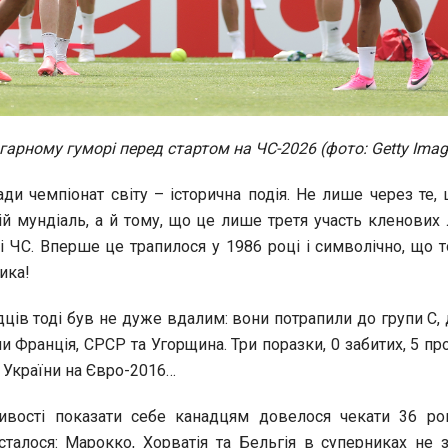
гарному гуморі перед стартом на ЧС-2026 (фото: Getty Imag
ади чемпіонат світу – історична подія. Не лише через те,
й мундіаль, а й тому, що це лише третя участь кленових 
і ЧС. Вперше це трапилося у 1986 році і символічно, що т
ика!
ців тоді був не дуже вдалим: вони потрапили до групи С, 
и Франція, СРСР та Угорщина. Три поразки, 0 забитих, 5 п
 України на Євро-2016…
ивості показати себе канадцям довелося чекати 36 рокі
талося: Марокко, Хорватія та Бельгія в суперниках не