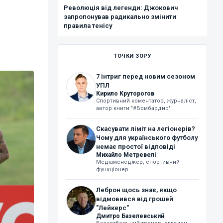
Революція від легенди: Джокович
запропонував радикально змінити
правила тенісу
ТОЧКИ ЗОРУ
7 інтриг перед новим сезоном
УПЛ
Кирило Круторогов
Спортивний коментатор, журналіст,
автор книги "#Бомбардир"
Скасувати ліміт на легіонерів?
Чому для українського футболу
немає простої відповіді
Михайло Метревелі
Медіаменеджер, спортивний
функціонер
Леброн щось знає, якщо
відмовився від грошей
"Лейкерс"
Дмитро Базелевський