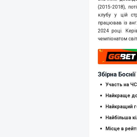
(2015-2018), по
клубу у цій ст
працював із анг
2024 році. Кер
чемпіонатом світ
Збірна Боснії
Участь на ЧС
Найкраще до
Найкращий го
Найбільша кі
Місце в рейт