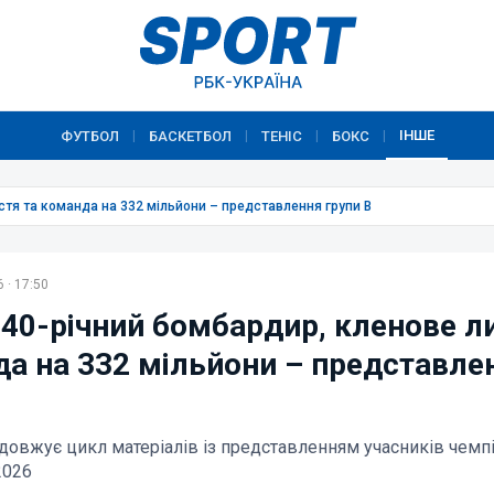
ІНШЕ
ФУТБОЛ
БАСКЕТБОЛ
ТЕНІС
БОКС
|
|
|
|
стя та команда на 332 мільйони – представлення групи B
 · 17:50
 40-річний бомбардир, кленове л
да на 332 мільйони – представле
довжує цикл матеріалів із представленням учасників чемп
2026