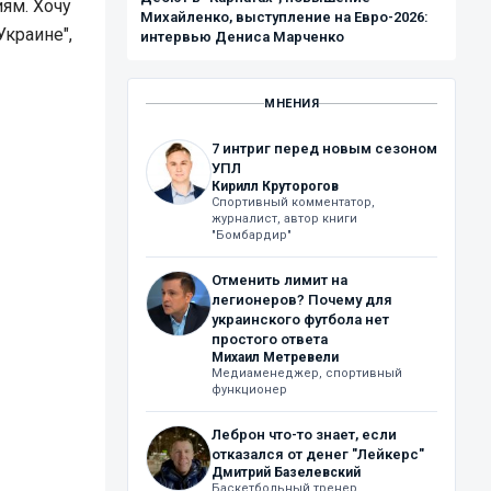
иям. Хочу
Михайленко, выступление на Евро-2026:
Украине",
интервью Дениса Марченко
МНЕНИЯ
7 интриг перед новым сезоном
УПЛ
Кирилл Круторогов
Спортивный комментатор,
журналист, автор книги
"Бомбардир"
Отменить лимит на
легионеров? Почему для
украинского футбола нет
простого ответа
Михаил Метревели
Медиаменеджер, спортивный
функционер
Леброн что-то знает, если
отказался от денег "Лейкерс"
Дмитрий Базелевский
Баскетбольный тренер,