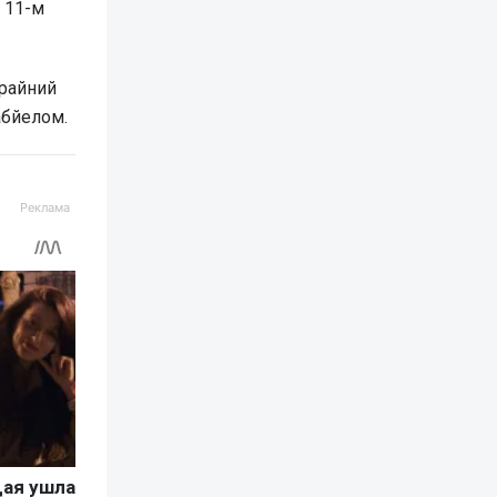
 11-м
райний
абйелом.