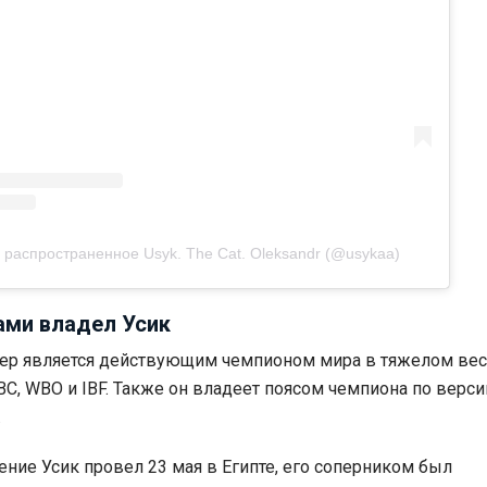
распространенное Usyk. The Cat. Oleksandr (@usykaa)
ами владел Усик
сер является действующим чемпионом мира в тяжелом вес
C, WBO и IBF. Также он владеет поясом чемпиона по верси
.
ние Усик провел 23 мая в Египте, его соперником был