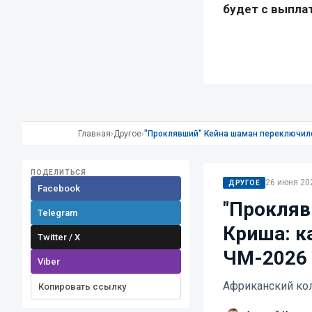
Главная
›
Другое
›
"Проклявший" Кейна шаман переключилс
ПОДЕЛИТЬСЯ
26 июня 202
ДРУГОЕ
Facebook
"Прокляв
Telegram
Криша: к
Twitter / X
ЧМ-2026
Viber
Африканский кол
Копировать ссылку