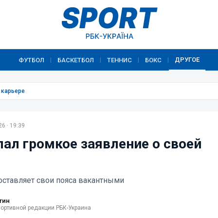
ДРУГОЕ
ФУТБОЛ
БАСКЕТБОЛ
ТЕННИС
БОКС
|
|
|
|
 карьере
6 · 19:39
лал громкое заявление о своей
оставляет свои пояса вакантными
тин
портивной редакции РБК-Украина