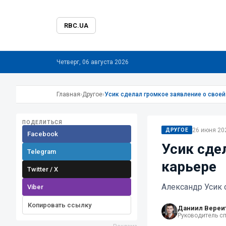
RBC.UA
Четверг, 06 августа 2026
Главная
›
Другое
›
Усик сделал громкое заявление о своей
ПОДЕЛИТЬСЯ
26 июня 202
ДРУГОЕ
Facebook
Усик сде
Telegram
карьере
Twitter / X
Александр Усик 
Viber
Копировать ссылку
Даниил Вереи
Руководитель с