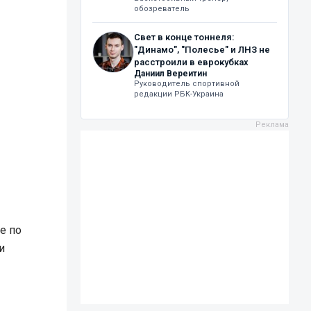
обозреватель
Свет в конце тоннеля:
"Динамо", "Полесье" и ЛНЗ не
расстроили в еврокубках
Даниил Вереитин
Руководитель спортивной
редакции РБК-Украина
е по
и