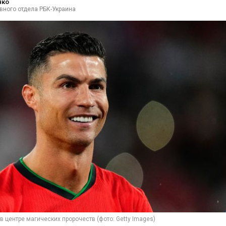
нко
вного отдела РБК-Украина
в центре магических пророчеств (фото: Getty Images)