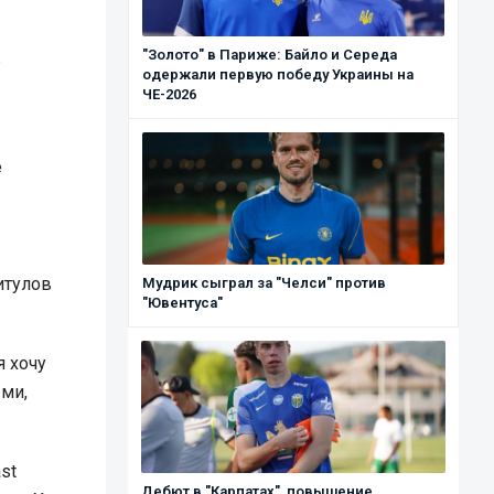
"Золото" в Париже: Байло и Середа
в
одержали первую победу Украины на
ЧЕ-2026
е
итулов
Мудрик сыграл за "Челси" против
"Ювентуса"
я хочу
ыми,
ast
Дебют в "Карпатах", повышение