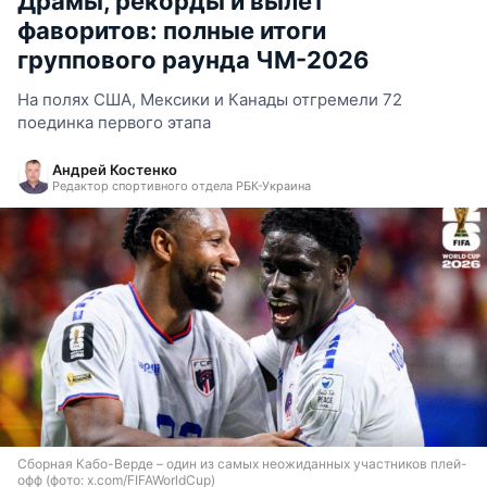
Драмы, рекорды и вылет
фаворитов: полные итоги
группового раунда ЧМ-2026
На полях США, Мексики и Канады отгремели 72
поединка первого этапа
Андрей Костенко
Редактор спортивного отдела РБК-Украина
Сборная Кабо-Верде – один из самых неожиданных участников плей-
офф (фото: x.com/FIFAWorldCup)