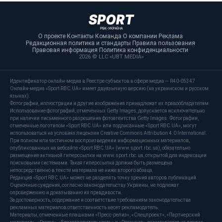
О проекте
·
Контакты
·
Команда
·
О компании
·
Реклама
·
Редакционная политика и стандарты
·
Правила пользования
·
Правовая информация
·
Политика конфиденциальности
·
2026 © LLC «UBT MEDIA»
Идентификатор онлайн-медиа в Реестре субъектов в сфере медиа — R40-05347
Онлайн-медиа «Sport RBC.UA» имеет двуязычную версию (на украинском и русском
языках).
Фотографии, иллюстрации и другие изображения принадлежат их правообладателям.
Использование фотографий, отмеченных Getty Images, допускается исключительно
при наличии письменного разрешения фотоагентства Getty Images. Фотографии,
отмеченные логотипом «Sport RBC.UA» или подписанные «Sport RBC.UA», могут
использоваться на условиях лицензии Creative Commons Attribution 4.0 International.
При полном или частичном воспроизведении информационных материалов,
опубликованных на вебсайте «Sport RBC.UA» (www.sport.rbc.ua), обязательно
размещение активной гиперссылки на www.sport.rbc.ua, открытой для индексации
поисковыми системами. Такая гиперссылка должна быть размещена
непосредственно в тексте материала не ниже второго абзаца.
Редакция «Sport RBC.UA» может не разделять точку зрения авторов публикаций.
Оценочные суждения, согласно законодательству Украины, не подлежат
опровержению и доказыванию их правдивости.
За достоверность, содержание и соответствие требованиям законодательства
рекламных материалов ответственность несет рекламодатель.
Материалы, отмеченные плашками «Пресс-релиз», «Спецпроект», «Партнерский