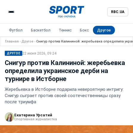
RBC.UA
Футбол
Баскетбол
Теннис
Бокс
Другое
Главная
›
Другое
›
Снигур против Калининой: жеребьевка определила укра
22 июня 2026, 09:24
ДРУГОЕ
Снигур против Калининой: жеребьевка
определила украинское дерби на
турнире в Истборне
Жеребьевка в Истборне подарила невероятную интригу:
Снигур сыграет против своей соотечественницы сразу
после триумфа
Екатерина Урсатий
Спортивная журналистка