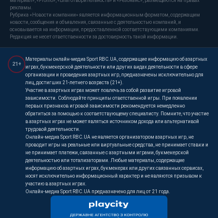
материал», «Promo», «Благотворительность» и «Резонанс», размещаются на правах
рекламы.
Рубрика «Новости компании» является информационным форматом, содержащим
новости, сообщения и объявления, связанные с деятельностью компаний, и
основывается на информации, предоставленной соответствующими компаниями.
Редакция не несет ответственности за достоверность такой информации.
Материалы онлайн-медиа Sport RBC.UA, содержащие информацию об азартных
21+
играх, букмекерской деятельности или других видах деятельности в сфере
организации и проведения азартных игр, предназначены исключительно для
лиц, достигших 21-летнего возраста (21+).
Участие в азартных играх может повлечь за собой развитие игровой
зависимости. Соблюдайте принципы ответственной игры. При появлении
первых признаков игровой зависимости рекомендуется немедленно
обратиться за помощью к соответствующему специалисту. Помните, что участие
в азартных играх не может являться источником дохода или альтернативой
трудовой деятельности.
Онлайн-медиа Sport RBC.UA не является организатором азартных игр, не
проводит игры на реальные или виртуальные средства, не принимает ставки и
не принимает платежи, связанные с азартными играми, букмекерской
деятельностью или тотализаторами. Любые материалы, содержащие
информацию об азартных играх, букмекерах или других связанных сервисах,
носят исключительно информационный характер и не являются призывом к
участию в азартных играх.
Онлайн-медиа Sport RBC.UA предназначено для лиц от 21 года.