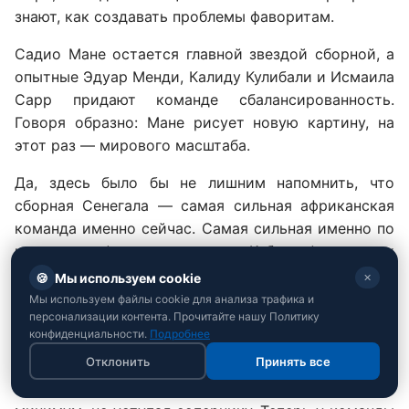
знают, как создавать проблемы фаворитам.
Садио Мане остается главной звездой сборной, а
опытные Эдуар Менди, Калиду Кулибали и Исмаила
Сарр придают команде сбалансированность.
Говоря образно: Мане рисует новую картину, на
этот раз — мирового масштаба.
Да, здесь было бы не лишним напомнить, что
сборная Сенегала — самая сильная африканская
команда именно сейчас. Самая сильная именно по
игре, ведь финал последнего Кубка африканских
наций в январе этого года завершился скандалом.
🍪
Мы используем cookie
✕
Сенегал играл против Марокко, и после одного из
Мы используем файлы cookie для анализа трафика и
персонализации контента. Прочитайте нашу Политику
спорных решений арбитра команда Сенегала на 15
конфиденциальности.
Подробнее
минут покинула поле в знак протеста. По решению
Отклонить
Принять все
организаторов Марокко было присуждено
техническое победа со счётом 3:0. Но Сенегал, как