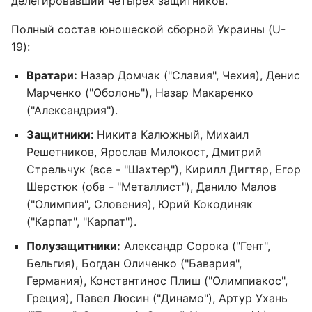
делегировавший четырех защитников.
Полный состав юношеской сборной Украины (U-
19):
Вратари:
Назар Домчак ("Славия", Чехия), Денис
Марченко ("Оболонь"), Назар Макаренко
("Александрия").
Защитники:
Никита Калюжный, Михаил
Решетников, Ярослав Милокост, Дмитрий
Стрельчук (все - "Шахтер"), Кирилл Дигтяр, Егор
Шерстюк (оба - "Металлист"), Данило Малов
("Олимпия", Словения), Юрий Кокодиняк
("Карпат", "Карпат").
Полузащитники:
Александр Сорока ("Гент",
Бельгия), Богдан Оличенко ("Бавария",
Германия), Константинос Плиш ("Олимпиакос",
Греция), Павел Люсин ("Динамо"), Артур Ухань