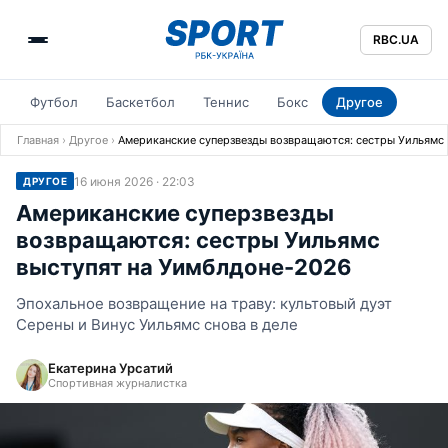
RBC.UA
Футбол
Баскетбол
Теннис
Бокс
Другое
Главная
›
Другое
›
Американские суперзвезды возвращаются: сестры Уильямс
16 июня 2026 · 22:03
ДРУГОЕ
Американские суперзвезды
возвращаются: сестры Уильямс
выступят на Уимблдоне-2026
Эпохальное возвращение на траву: культовый дуэт
Серены и Винус Уильямс снова в деле
Екатерина Урсатий
Спортивная журналистка