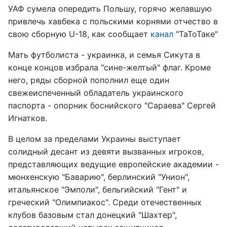
УАФ сумела опередить Польшу, горячо желавшую
привлечь хавбека с польскими корнями отчество в
свою сборную U-18, как сообщает
канал
"ТаТоТаке"
Мать футболиста - украинка, и семья Сикута в
конце концов избрала "сине-желтый" флаг. Кроме
него, ряды сборной пополнил еще один
свежеиспеченный обладатель украинского
паспорта - опорник боснийского "Сараева" Сергей
Игнатков.
В целом за пределами Украины выступает
солидный десант из девяти вызванных игроков,
представляющих ведущие европейские академии -
мюнхенскую "Баварию", берлинский "Унион",
итальянское "Эмполи", бельгийский "Гент" и
греческий "Олимпиакос". Среди отечественных
клубов базовым стал донецкий "Шахтер",