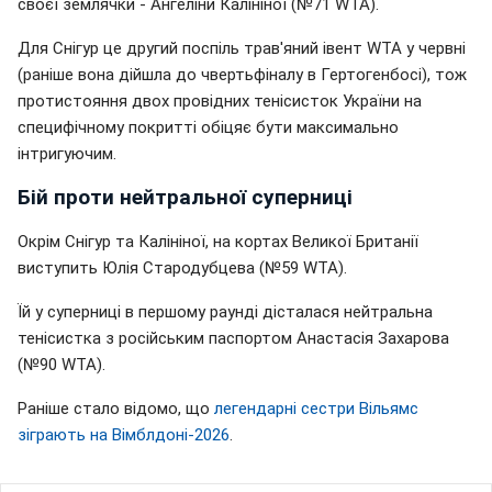
своєї землячки - Ангеліни Калініної (№71 WTA).
Для Снігур це другий поспіль трав'яний івент WTA у червні
(раніше вона дійшла до чвертьфіналу в Гертогенбосі), тож
протистояння двох провідних тенісисток України на
специфічному покритті обіцяє бути максимально
інтригуючим.
Бій проти нейтральної суперниці
Окрім Снігур та Калініної, на кортах Великої Британії
виступить Юлія Стародубцева (№59 WTA).
Їй у суперниці в першому раунді дісталася нейтральна
тенісистка з російським паспортом Анастасія Захарова
(№90 WTA).
Раніше стало відомо, що
легендарні сестри Вільямс
зіграють на Вімблдоні-2026
.