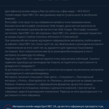
Ідентифікатор онлайн-медіа в Реєстрі суб’єктів у сфері медіа — R40-05347
Онлайн-медіа «Sport RBC.UA» має двомовну версію (українською та російською
мовами).
Фотографії, ілюстрації та інші зображення належать їхнім правовласникам.
Використання фотографій, позначених Getty Images, допускається виключно за
наявності письмового дозволу фотоагентства Getty Images. Фотографії, позначені
логотипом «Sport RBC.UA» або підписані «Sport RBC.UA», можуть використовуватися
на умовах ліцензії Creative Commons Attribution 4.0 International.
При повному або частковому відтворенні інформаційних матеріалів, опублікованих
на вебсайті «Sport RBC.UA» (www.sport.rbc.ua), обов'язковим є розміщення активного
гіперпосилання на www.sport.rbc.ua, відкритого для індексації пошуковими
системами. Таке гіперпосилання має бути розміщене безпосередньо в тексті
матеріалу не нижче другого абзацу.
Редакція «Sport RBC.UA» може не поділяти точку зору авторів публікацій. Оціночні
судження, відповідно до законодавства України, не підлягають спростуванню та
доведенню їх правдивості.
За достовірність, зміст і відповідність вимогам законодавства рекламних матеріалів
відповідальність несе рекламодавець.
Матеріали, позначені плашками «Прес-реліз», «Спецпроєкт», «Партнерський
матеріал», «Promo», «Благодійність» та «Резонанс», розміщуються на правах реклами.
Рубрика «Новини компанії» є інформаційним форматом, що містить новини,
повідомлення та оголошення, пов'язані з діяльністю компаній, і ґрунтується на
інформації, наданій відповідними компаніями. Редакція не несе відповідальності за
достовірність такої інформації.
Матеріали онлайн-медіа Sport RBC.UA, що містять інформацію про азартні ігри,
21+