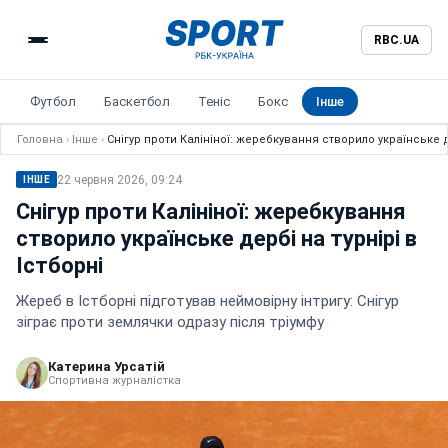
RBC.UA
Футбол
Баскетбол
Теніс
Бокс
Інше
Головна
›
Інше
›
Снігур проти Калініної: жеребкування створило українське де
22 червня 2026, 09:24
ІНШЕ
Снігур проти Калініної: жеребкування
створило українське дербі на турнірі в
Істборні
Жереб в Істборні підготував неймовірну інтригу: Снігур
зіграє проти землячки одразу після тріумфу
Катерина Урсатій
Спортивна журналістка