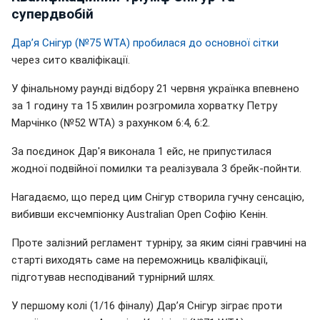
супердвобій
Дар’я Снігур (№75 WTA) пробилася до основної сітки
через сито кваліфікації.
У фінальному раунді відбору 21 червня українка впевнено
за 1 годину та 15 хвилин розгромила хорватку Петру
Марчінко (№52 WTA) з рахунком 6:4, 6:2.
За поєдинок Дар'я виконала 1 ейс, не припустилася
жодної подвійної помилки та реалізувала 3 брейк-пойнти.
Нагадаємо, що перед цим Снігур створила гучну сенсацію,
вибивши ексчемпіонку Australian Open Софію Кенін.
Проте залізний регламент турніру, за яким сіяні гравчині на
старті виходять саме на переможниць кваліфікації,
підготував несподіваний турнірний шлях.
У першому колі (1/16 фіналу) Дар’я Снігур зіграє проти