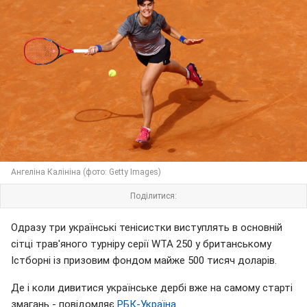
Ангеліна Калініна (фото: Getty Images)
Поділитися:
Одразу три українські тенісистки виступлять в основній
сітці трав'яного турніру серії WTA 250 у британському
Істборні із призовим фондом майже 500 тисяч доларів.
Де і коли дивитися українське дербі вже на самому старті
змагань - повідомляє
РБК-Україна
.