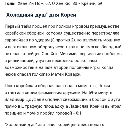
Голы:
Хван Ин Пом, 67, О Хён Кю, 80 - Крейчи, 59
"Холодный душ" для Кореи
Первый тайм прошел при полном игровом преимуществе
корейской сборной, которая существенно перестреляла
европейцев по ударам (8 против 2), но взломать мощную
и вертикальную оборону чехов так и не смогла. Звездный
ветеран корейцев Сон Хын Мин имел серьезные проблемы
с реализацией, упустив несколько роскошных
возможностей в начале второй половины игры, когда
чехов спасал голкипер Матей Коварж.
Пока корейская сборная расточала моменты, Чехия
ответила своим фирменным оружием. На 59-й минуте
Владимир Цоуфал выполнил сверхмощный бросок с аута
прямо в штрафную площадку, а Ладислав Крейчи выиграл
позицию и точно пробил головой - 0:1.
"Холодный душ" заставил корейцев действовать