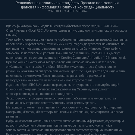
Редакционная политика и стандарты
·
Правила пользования
·
Правовая информация
·
Политика конфиденциальности
·
2026 © LLC «UBT MEDIA»
Идентификатор онлайн-медиа в Реестре субъектов в сфере медиа — R40-05347
Онлайн-медиа «Sport RBC.UA» имеет двуязычную версию (на украинском и русском
языках).
Фотографии, иллюстрации и другие изображения принадлежат их правообладателям.
Использование фотографий, отмеченных Getty Images, допускается исключительно
при наличии письменного разрешения фотоагентства Getty Images. Фотографии,
отмеченные логотипом «Sport RBC.UA» или подписанные «Sport RBC.UA», могут
использоваться на условиях лицензии Creative Commons Attribution 4.0 International.
При полном или частичном воспроизведении информационных материалов,
опубликованных на вебсайте «Sport RBC.UA» (www.sport.rbc.ua), обязательно
размещение активной гиперссылки на www.sport.rbc.ua, открытой для индексации
поисковыми системами. Такая гиперссылка должна быть размещена
непосредственно в тексте материала не ниже второго абзаца.
Редакция «Sport RBC.UA» может не разделять точку зрения авторов публикаций.
Оценочные суждения, согласно законодательству Украины, не подлежат
опровержению и доказыванию их правдивости.
За достоверность, содержание и соответствие требованиям законодательства
рекламных материалов ответственность несет рекламодатель.
Материалы, отмеченные плашками «Пресс-релиз», «Спецпроект», «Партнерский
материал», «Promo», «Благотворительность» и «Резонанс», размещаются на правах
рекламы.
Рубрика «Новости компании» является информационным форматом, содержащим
новости, сообщения и объявления, связанные с деятельностью компаний, и
основывается на информации, предоставленной соответствующими компаниями.
Редакция не несет ответственности за достоверность такой информации.