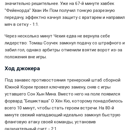
значительно решительнее. Уже на 67-й минуте хавбек
"Фейенорда" Хван Ин Пом получил тонкую разрезную
передачу, эффектно качнул защиту с вратарем и направил
мяч в сетку - 1:1.
Через несколько минут Чехия едва не вернула себе
лидерство: Томаш Соучек замкнул подачу со штрафного и
забил гол, однако арбитры отменили взятие ворот из-за
положения вне игры.
Ход джокера
Под занавес противостояния тренерский штаб сборной
Южной Кореи провел ключевую замену, сняв с игры
уставшего Сон Хын Мина. Вместо него на поле появился
форвард "Бешикташа" О Хён Кю, которому понадобилось
всего 10 минут, чтобы стать героем встречи. На 80-й
минуте свежий нападающий идеально замкнул быструю
фланговую атаку своей команды, установив
окончательный счет - 2:1.