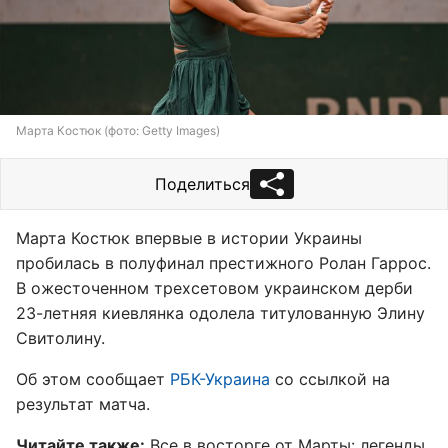
Марта Костюк (фото: Getty Images)
Поделиться
Марта Костюк впервые в истории Украины
пробилась в полуфинал престижного Ролан Гаррос.
В ожесточенном трехсетовом украинском дерби
23-летняя киевлянка одолела титулованную Элину
Свитолину.
Об этом сообщает
РБК-Украина
со ссылкой на
результат матча.
Читайте также:
Все в восторге от Марты: легенды