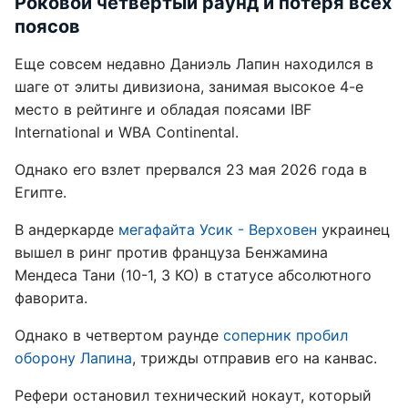
Роковой четвертый раунд и потеря всех
поясов
Еще совсем недавно Даниэль Лапин находился в
шаге от элиты дивизиона, занимая высокое 4-е
место в рейтинге и обладая поясами IBF
International и WBA Continental.
Однако его взлет прервался 23 мая 2026 года в
Египте.
В андеркарде
мегафайта Усик - Верховен
украинец
вышел в ринг против француза Бенжамина
Мендеса Тани (10-1, 3 КО) в статусе абсолютного
фаворита.
Однако в четвертом раунде
соперник пробил
оборону Лапина
, трижды отправив его на канвас.
Рефери остановил технический нокаут, который