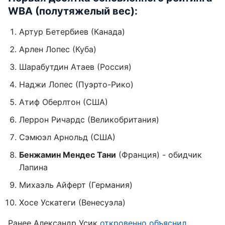
WBA (полутяжелый вес):
Артур Бетербиев (Канада)
Арлен Лопес (Куба)
Шарабутдин Атаев (Россия)
Наджи Лопес (Пуэрто-Рико)
Атиф Оберлтон (США)
Леррон Ричардс (Великобритания)
Сэмюэл Арнольд (США)
Бенжамин Мендес Тани
(Франция) - обидчик
Лапина
Михаэль Айферт (Германия)
Хосе Ускатеги (Венесуэла)
Ранее Александр Усик
откровенно объяснил