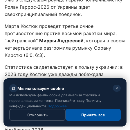
Ролан Гаррос-2026 от Украины ждет
сверхпринципиальный поединок.
Марта Костюк проведет третье очное
противостояние против восьмой ракетки мира,
"нейтральной"
Мирры Андреевой
, которая в своем
четвертьфинале разгромила румынку Сорану
Кирстю (6:0, 6:3).
Статистика свидетельствует в пользу украинки: в
2026 году Костюк уже дважды побеждала
Андрееву - в Брисбене и в триумфальном финале
🍪
Мы используем cookie
"тысячника" в Мадриде, который стал самой
✕
Мы используем файлы cookie для анализа трафика и
крупной победой украинского тенниса за
персонализации контента. Прочитайте нашу Политику
последние семь лет.
конфиденциальности.
Подробнее
Ранее стало известно, что
Свитолина, Костюк и
Отклонить
Принять все
сенсационная дебютантка
сыграют в основе
Уимблдона-2026.