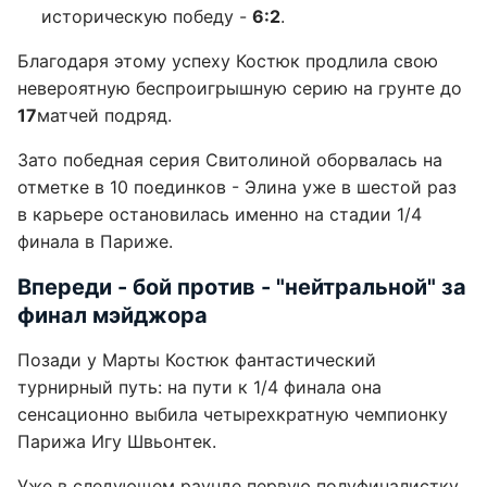
историческую победу -
6:2
.
Благодаря этому успеху Костюк продлила свою
невероятную беспроигрышную серию на грунте до
17
матчей подряд.
Зато победная серия Свитолиной оборвалась на
отметке в 10 поединков - Элина уже в шестой раз
в карьере остановилась именно на стадии 1/4
финала в Париже.
Впереди - бой против - "нейтральной" за
финал мэйджора
Позади у Марты Костюк фантастический
турнирный путь: на пути к 1/4 финала она
сенсационно выбила четырехкратную чемпионку
Парижа Игу Швьонтек.
Уже в следующем раунде первую полуфиналистку