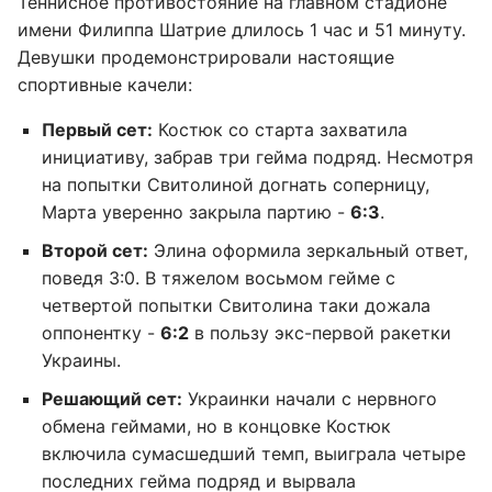
Теннисное противостояние на главном стадионе
имени Филиппа Шатрие длилось 1 час и 51 минуту.
Девушки продемонстрировали настоящие
спортивные качели:
Первый сет:
Костюк со старта захватила
инициативу, забрав три гейма подряд. Несмотря
на попытки Свитолиной догнать соперницу,
Марта уверенно закрыла партию -
6:3
.
Второй сет:
Элина оформила зеркальный ответ,
поведя 3:0. В тяжелом восьмом гейме с
четвертой попытки Свитолина таки дожала
оппонентку -
6:2
в пользу экс-первой ракетки
Украины.
Решающий сет:
Украинки начали с нервного
обмена геймами, но в концовке Костюк
включила сумасшедший темп, выиграла четыре
последних гейма подряд и вырвала