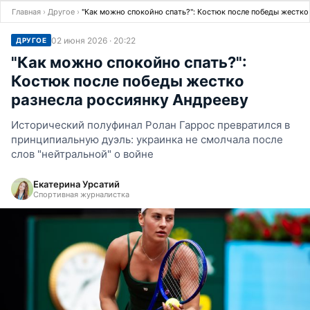
Главная
›
Другое
›
"Как можно спокойно спать?": Костюк после победы жестко
02 июня 2026 · 20:22
ДРУГОЕ
"Как можно спокойно спать?":
Костюк после победы жестко
разнесла россиянку Андрееву
Исторический полуфинал Ролан Гаррос превратился в
принципиальную дуэль: украинка не смолчала после
слов "нейтральной" о войне
Екатерина Урсатий
Спортивная журналистка