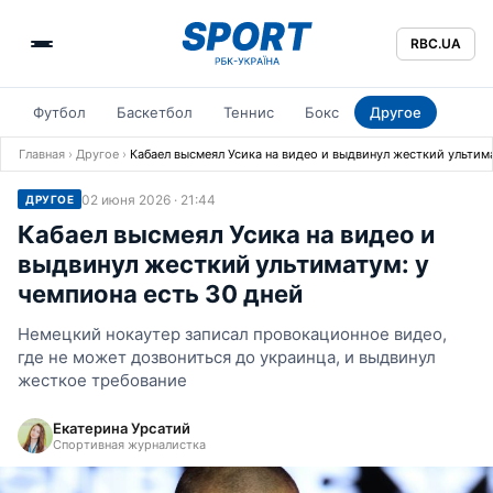
RBC.UA
Футбол
Баскетбол
Теннис
Бокс
Другое
Главная
›
Другое
›
Кабаел высмеял Усика на видео и выдвинул жесткий ультима
02 июня 2026 · 21:44
ДРУГОЕ
Кабаел высмеял Усика на видео и
выдвинул жесткий ультиматум: у
чемпиона есть 30 дней
Немецкий нокаутер записал провокационное видео,
где не может дозвониться до украинца, и выдвинул
жесткое требование
Екатерина Урсатий
Спортивная журналистка