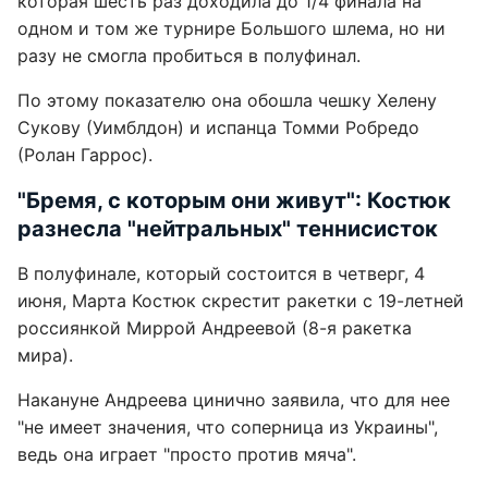
которая шесть раз доходила до 1/4 финала на
одном и том же турнире Большого шлема, но ни
разу не смогла пробиться в полуфинал.
По этому показателю она обошла чешку Хелену
Сукову (Уимблдон) и испанца Томми Робредо
(Ролан Гаррос).
"Бремя, с которым они живут": Костюк
разнесла "нейтральных" теннисисток
В полуфинале, который состоится в четверг, 4
июня, Марта Костюк скрестит ракетки с 19-летней
россиянкой Миррой Андреевой (8-я ракетка
мира).
Накануне Андреева цинично заявила, что для нее
"не имеет значения, что соперница из Украины",
ведь она играет "просто против мяча".