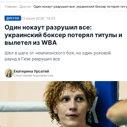
Главная
›
Другое
›
Один нокаут разрушил все: украинский боксер потерял тит
02 июня 2026 · 19:35
ДРУГОЕ
Один нокаут разрушил все:
украинский боксер потерял титулы и
вылетел из WBA
Шел в шаге от чемпионского боя, но один роковой
раунд в Гизе разрушил все
Екатерина Урсатий
Спортивная журналистка