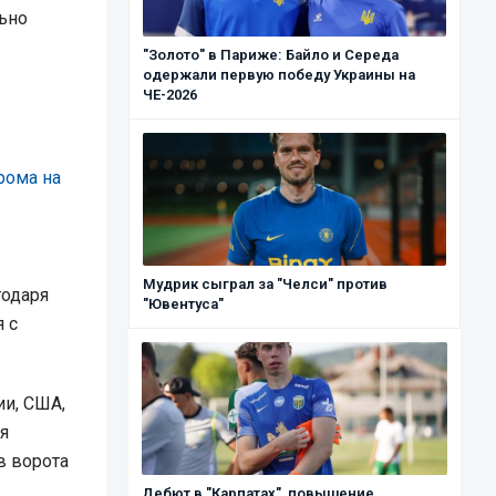
ьно
"Золото" в Париже: Байло и Середа
одержали первую победу Украины на
ЧЕ-2026
рома на
Мудрик сыграл за "Челси" против
одаря
"Ювентуса"
 с
ии, США,
я
в ворота
Дебют в "Карпатах", повышение