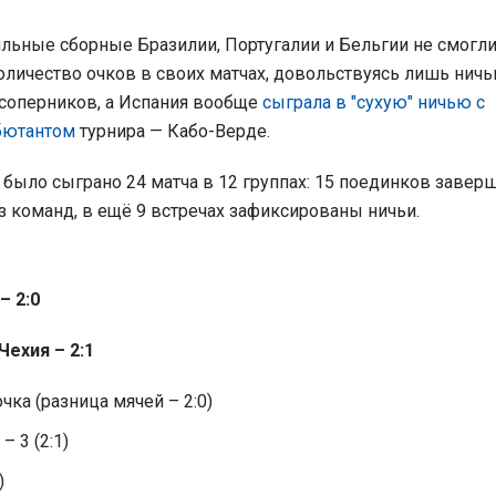
ильные сборные Бразилии, Португалии и Бельгии не смогли
личество очков в своих матчах, довольствуясь лишь нич
соперников, а Испания вообще
сыграла в "сухую" ничью с
бютантом
турнира — Кабо-Верде.
 было сыграно 24 матча в 12 группах: 15 поединков завер
з команд, в ещё 9 встречах зафиксированы ничьи.
– 2:0
ехия – 2:1
чка (разница мячей – 2:0)
 3 (2:1)
)