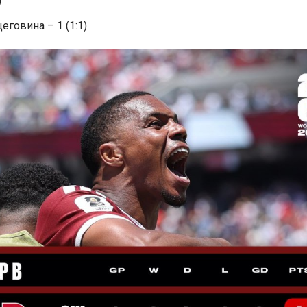
)
еговина – 1 (1:1)