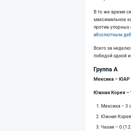
В то же время с
максимальное ко
против упорных 
абсолютным де
Всего за неделю
победой одной и
Группа А
Мексика – ЮАР 
Южная Корея – Ч
Мексика – 3 о
Южная Корея –
Чехия – 0 (1:2