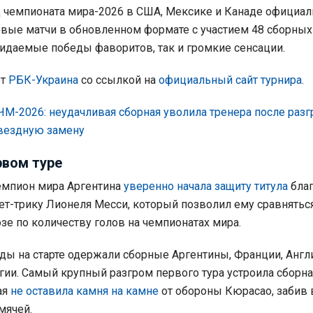
 чемпионата мира-2026 в США, Мексике и Канаде официал
вые матчи в обновленном формате с участием 48 сборных
идаемые победы фаворитов, так и громкие сенсации.
ет
РБК-Украина
со ссылкой на
официальный сайт турнира
.
ЧМ-2026: неудачливая сборная уволила тренера после разг
звездную замену
рвом туре
мпион мира Аргентина
уверенно начала защиту титула
благ
ет-трику Лионеля Месси, который позволил ему сравняться
е по количеству голов на чемпионатах мира.
ы на старте одержали сборные Аргентины, Франции, Англ
ии. Самый крупный разгром первого тура устроила сборна
ая
не оставила камня на камне
от обороны Кюрасао, забив 
мячей.