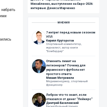
Михайленко, выступление на Евро-2026:
интервью Дениса Марченко
 набрать
ьими
МНЕНИЯ
7 интриг перед новым сезоном
УПЛ
шились
Кирилл Круторогов
Спортивный комментатор,
журналист, автор книги
"Бомбардир"
Отменить лимит на
легионеров? Почему для
украинского футбола нет
простого ответа
Михаил Метревели
Медиаменеджер, спортивный
функционер
Леброн что-то знает, если
отказался от денег "Лейкерс"
Дмитрий Базелевский
Баскетбольный тренер,