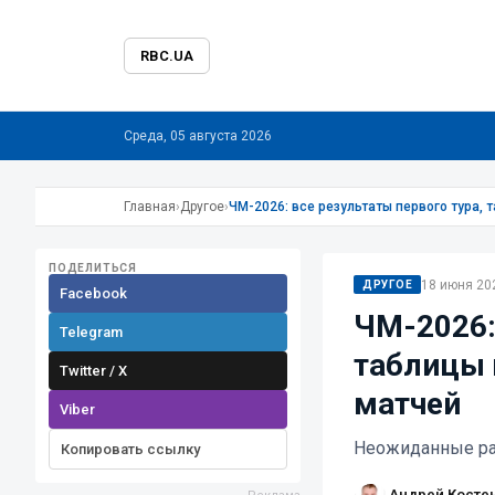
RBC.UA
Среда, 05 августа 2026
Главная
›
Другое
›
ЧМ-2026: все результаты первого тура,
ПОДЕЛИТЬСЯ
18 июня 202
ДРУГОЕ
Facebook
ЧМ-2026:
Telegram
таблицы 
Twitter / X
матчей
Viber
Неожиданные раз
Копировать ссылку
Андрей Косте