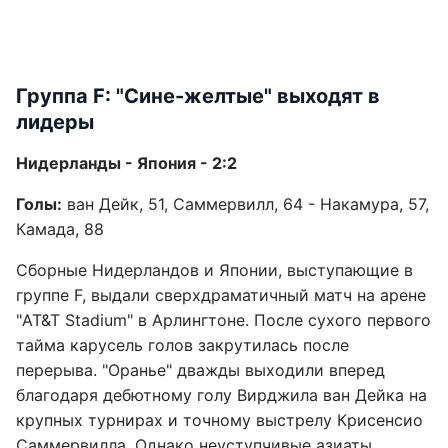
Группа F: "Сине-желтые" выходят в
лидеры
Нидерланды - Япония - 2:2
Голы:
ван Дейк, 51, Саммервилл, 64 - Накамура, 57,
Камада, 88
Сборные Нидерландов и Японии, выступающие в
группе F, выдали сверхдраматичный матч на арене
"AT&T Stadium" в Арлингтоне. После сухого первого
тайма карусель голов закрутилась после
перерыва. "Оранье" дважды выходили вперед
благодаря дебютному голу Вирджила ван Дейка на
крупных турнирах и точному выстрелу Крисенсио
Саммервилла. Однако неуступчивые азиаты