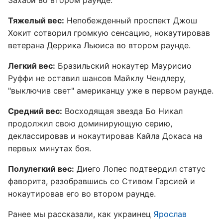
Захаби во втором раунде.
Тяжелый вес:
Непобежденный проспект Джош
Хокит сотворил громкую сенсацию, нокаутировав
ветерана Деррика Льюиса во втором раунде.
Легкий вес:
Бразильский нокаутер Маурисио
Руффи не оставил шансов Майклу Чендлеру,
"выключив свет" американцу уже в первом раунде.
Средний вес:
Восходящая звезда Бо Никал
продолжил свою доминирующую серию,
деклассировав и нокаутировав Кайла Докаса на
первых минутах боя.
Полулегкий вес:
Диего Лопес подтвердил статус
фаворита, разобравшись со Стивом Гарсией и
нокаутировав его во втором раунде.
Ранее мы рассказали, как украинец
Ярослав