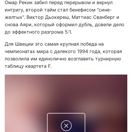
Омар Рекик забил перед перерывом и вернул
интригу, второй тайм стал бенефисом "сине-
желтых". Виктор Дьокереш, Маттиас Сванберг и
снова Аяри, который оформил дубль, довели дело
до эффектного разгрома 5:1.
Для Швеции это самая крупная победа на
чемпионатах мира с далекого 1994 года, которая
позволила им единолично возглавить турнирную
таблицу квартета F.