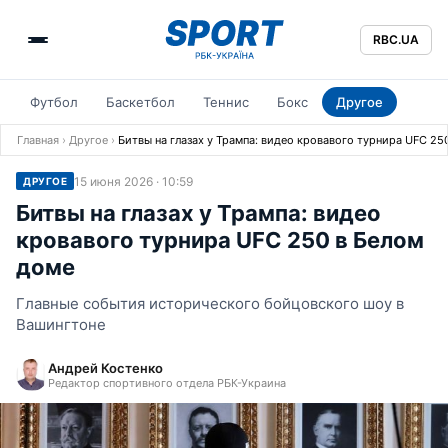
RBC.UA
Футбол
Баскетбол
Теннис
Бокс
Другое
Главная
›
Другое
›
Битвы на глазах у Трампа: видео кровавого турнира UFC 25
15 июня 2026 · 10:59
ДРУГОЕ
Битвы на глазах у Трампа: видео
кровавого турнира UFC 250 в Белом
доме
Главные события исторического бойцовского шоу в
Вашингтоне
Андрей Костенко
Редактор спортивного отдела РБК-Украина