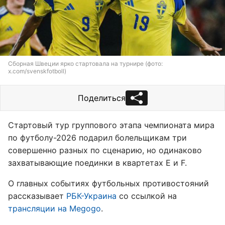
Сборная Швеции ярко стартовала на турнире (фото:
x.com/svenskfotboll)
Поделиться
Стартовый тур группового этапа чемпионата мира
по футболу-2026 подарил болельщикам три
совершенно разных по сценарию, но одинаково
захватывающие поединки в квартетах E и F.
О главных событиях футбольных противостояний
рассказывает
РБК-Украина
со ссылкой на
трансляции на Megogo
.