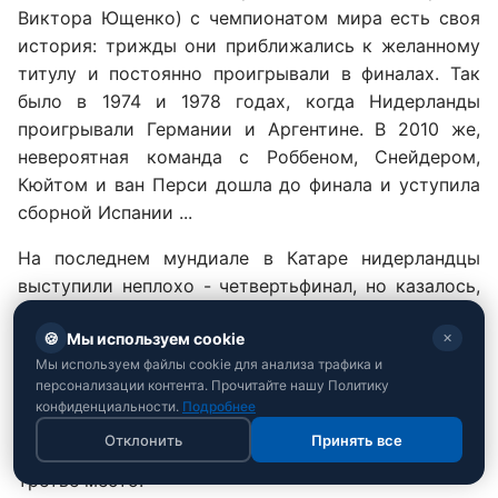
Виктора Ющенко) с чемпионатом мира есть своя
история: трижды они приближались к желанному
титулу и постоянно проигрывали в финалах. Так
было в 1974 и 1978 годах, когда Нидерланды
проигрывали Германии и Аргентине. В 2010 же,
невероятная команда с Роббеном, Снейдером,
Кюйтом и ван Перси дошла до финала и уступила
сборной Испании ...
На последнем мундиале в Катаре нидерландцы
выступили неплохо - четвертьфинал, но казалось,
что по потенциалу эта команда была достойна
🍪
Мы используем cookie
✕
хотя бы бронзовых медалей. А третье место у них
Мы используем файлы cookie для анализа трафика и
было в 2014-м - яркое выступление с избиением
персонализации контента. Прочитайте нашу Политику
Испании (гол ван Перси в прыжке "рыбкой"
конфиденциальности.
Подробнее
помните?) завершилось победой над хозяевами
Отклонить
Принять все
турнира, Бразилией, в утешительном финале за
третье место.