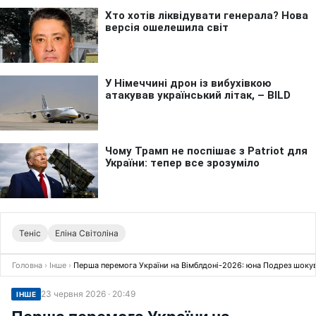
Теніс
Еліна Світоліна
Головна
›
Інше
›
Перша перемога України на Вімблдоні-2026: юна Подрез шоку
23 червня 2026 · 20:49
ІНШЕ