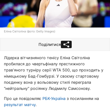
Еліна Світоліна (фото: Getty Images)
Поділитися
Лідерка вітчизняного тенісу Еліна Світоліна
пробилася до чвертьфіналу престижного
трав'яного турніру серії WTA 500, що проходить у
німецькому Бад-Гомбурзі. У своєму стартовому
поєдинку вона у вольовому стилі переграла
"нейтральну" росіянку Людмилу Самсонову.
Про це повідомляє
РБК-Україна
з посиланням на
результат матчу
.