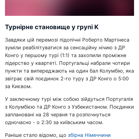
Турнірне становище у групі K
Завдяки цій перемозі підопічні Роберто Мартінеса
зуміли реабілітуватися за сенсаційну нічию з ДР
Конго у першому турі (1:1) та захопили проміжне
лідерство у квартеті. Португальці набрали чотири
пункти та випереджають на один бал Колумбію, яка
звіграє свій поєдинок 2-го туру з ДР Конго о 5:00
за Києвом.
У заключному турі між собою зійдуться Португалія
з Колумбією та ДР Конго з Узбекистаном. Поєдинки
заплановані на 28 червня та розпочнуться
одночасно - о 2:30 за київським часом.
Раніше стало відомо, що
збірна Німеччини