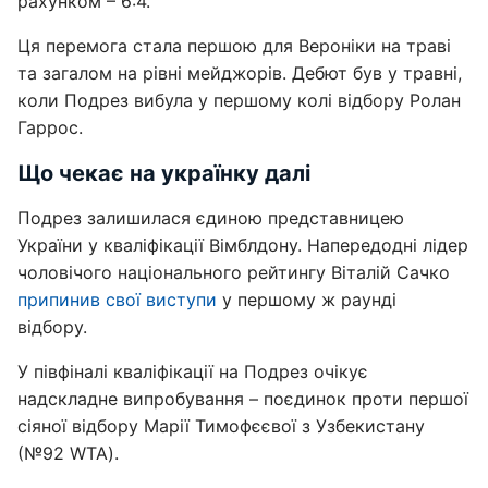
рахунком – 6:4.
Ця перемога стала першою для Вероніки на траві
та загалом на рівні мейджорів. Дебют був у травні,
коли Подрез вибула у першому колі відбору Ролан
Гаррос.
Що чекає на українку далі
Подрез залишилася єдиною представницею
України у кваліфікації Вімблдону. Напередодні лідер
чоловічого національного рейтингу Віталій Сачко
припинив свої виступи
у першому ж раунді
відбору.
У півфіналі кваліфікації на Подрез очікує
надскладне випробування – поєдинок проти першої
сіяної відбору Марії Тимофєєвої з Узбекистану
(№92 WTA).