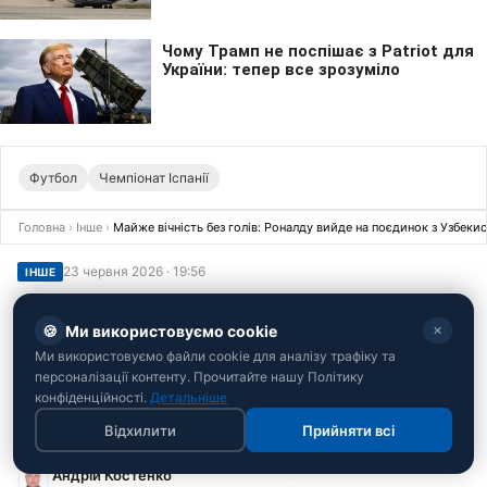
Футбол
Чемпіонат Іспанії
Головна
›
Інше
›
Майже вічність без голів: Роналду вийде на поєдинок з Узбеки
23 червня 2026 · 19:56
ІНШЕ
Майже вічність без голів: Роналду
🍪
Ми використовуємо cookie
вийде на поєдинок з Узбекистаном з
✕
Ми використовуємо файли cookie для аналізу трафіку та
ганебним багажем
персоналізації контенту. Прочитайте нашу Політику
конфіденційності.
Детальніше
Легендарний португалець має катастрофічну серію на
великих турнірах
Відхилити
Прийняти всі
Андрій Костенко