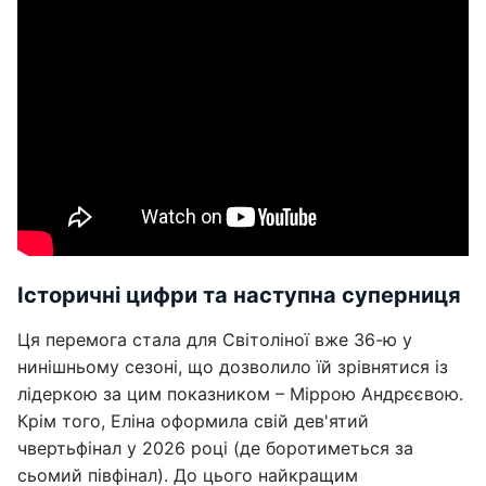
Історичні цифри та наступна суперниця
Ця перемога стала для Світоліної вже 36-ю у
нинішньому сезоні, що дозволило їй зрівнятися із
лідеркою за цим показником – Міррою Андрєєвою.
Крім того, Еліна оформила свій дев'ятий
чвертьфінал у 2026 році (де боротиметься за
сьомий півфінал). До цього найкращим