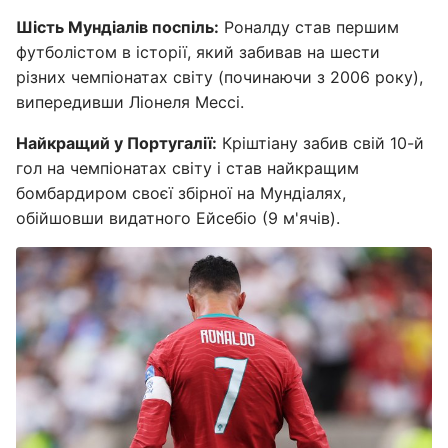
Шість Мундіалів поспіль:
Роналду став першим
футболістом в історії, який забивав на шести
різних чемпіонатах світу (починаючи з 2006 року),
випередивши Ліонеля Мессі.
Найкращий у Португалії:
Кріштіану забив свій 10-й
гол на чемпіонатах світу і став найкращим
бомбардиром своєї збірної на Мундіалях,
обійшовши видатного Ейсебіо (9 м'ячів).