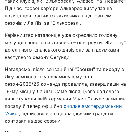
таких клубів, як "Вільярреал", "Алавес" та "Леванте".
Під час ігрової кар'єри Альварес виступав на
позиції центрального захисника і відіграв сім
сезонів у Ла Лізі за "Вільярреал".
Керівництво каталонців уже окреслило головну
мету для нового наставника – повернути "Жирону"
до елітного іспанського дивізіону за підсумками
наступного сезону Сегунди.
Нагадаємо, після сенсаційної "бронзи" та виходу в
Лігу чемпіонатів у позаминулому році,
сезон-2025/26 команда провалила, завершивши на
19-му місці у Ла Лізі. Саме після цього болючого
вильоту колишній керманич Мічел Санчес залишив
посаду й тепер офіційно
очолив амстердамський
"Аякс"
, підписавши з нідерландським грандом
контракт на два сезони.