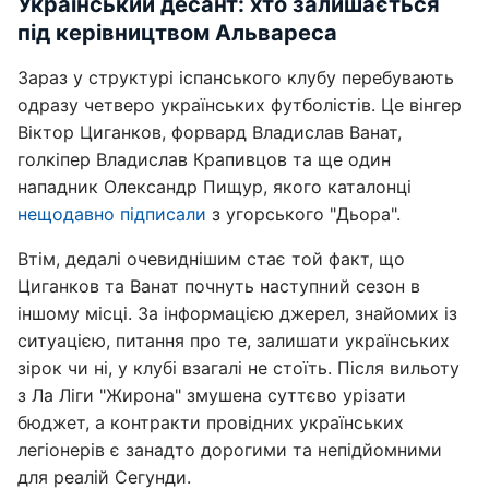
Український десант: хто залишається
під керівництвом Альвареса
Зараз у структурі іспанського клубу перебувають
одразу четверо українських футболістів. Це вінгер
Віктор Циганков, форвард Владислав Ванат,
голкіпер Владислав Крапивцов та ще один
нападник Олександр Пищур, якого каталонці
нещодавно підписали
з угорського "Дьора".
Втім, дедалі очевиднішим стає той факт, що
Циганков та Ванат почнуть наступний сезон в
іншому місці. За інформацією джерел, знайомих із
ситуацією, питання про те, залишати українських
зірок чи ні, у клубі взагалі не стоїть. Після вильоту
з Ла Ліги "Жирона" змушена суттєво урізати
бюджет, а контракти провідних українських
легіонерів є занадто дорогими та непідйомними
для реалій Сегунди.