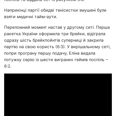
Наприкінці партії обидві тенісистки змушені були
взяти медичні тайм-аути.
Переломний момент настав у другому сеті. Перша
ракетка України оформила три брейки, відіграла
одразу шість брейкпойнтів суперниці й закрила
партію на свою користь (6:3). У вирішальному сеті,
попри програну першу подачу, Еліна видала
потужну серію із шести виграних геймів поспіль –
6:2.