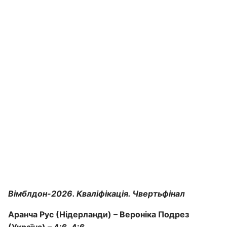
Вімблдон-2026. Кваліфікація. Чвертьфінал
Аранча Рус (Нідерланди) – Вероніка Подрез
(Україна) – 4:6, 4:6