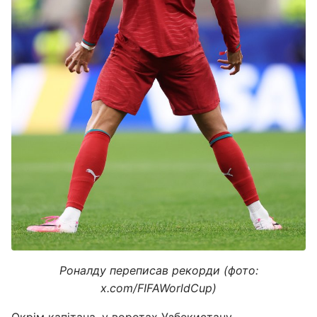
Роналду переписав рекорди (фото:
x.com/FIFAWorldCup)
Окрім капітана, у воротах Узбекистану