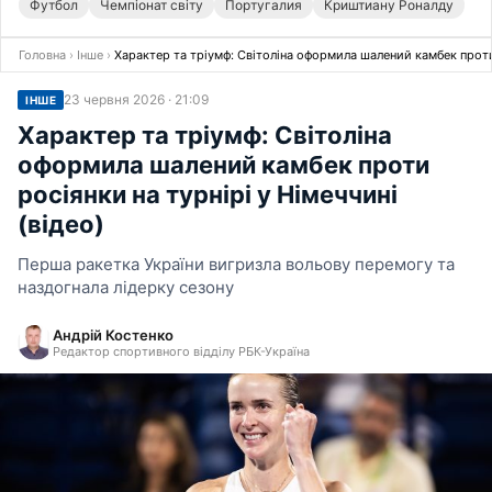
Футбол
Чемпіонат світу
Португалия
Криштиану Роналду
Головна
›
Інше
›
Характер та тріумф: Світоліна оформила шалений камбек проти 
23 червня 2026 · 21:09
ІНШЕ
Характер та тріумф: Світоліна
оформила шалений камбек проти
росіянки на турнірі у Німеччині
(відео)
Перша ракетка України вигризла вольову перемогу та
наздогнала лідерку сезону
Андрій Костенко
Редактор спортивного відділу РБК-Україна