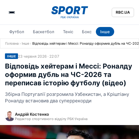
RBC.UA
Футбол
Баскетбол
Теніс
Бокс
Інше
Головна
›
Інше
›
Відповідь хейтерам і Мессі: Роналду оформив дубль на ЧС-2026
23 червня 2026 · 22:07
ІНШЕ
Відповідь хейтерам і Мессі: Роналду
оформив дубль на ЧС-2026 та
переписав історію футболу (відео)
Збірна Португалії розгромила Узбекистан, а Кріштіану
Роналду встановив два суперрекорди
Андрій Костенко
Редактор спортивного відділу РБК-Україна