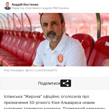
Андрій Костенко
Редактор спортивного відділу РБК-Україна
Кіке Альварес (фото: x.com/GironaFC)
Поділитися
Іспанська "Жирона" офіційно оголосила про
призначення 50-річного Кіке Альвареса новим
головним тренером команди. Попередній керманич