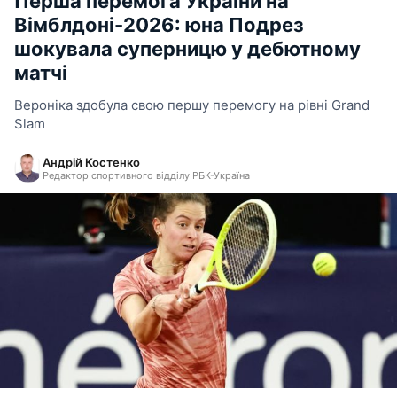
Перша перемога України на
Вімблдоні-2026: юна Подрез
шокувала суперницю у дебютному
матчі
Вероніка здобула свою першу перемогу на рівні Grand
Slam
Андрій Костенко
Редактор спортивного відділу РБК-Україна