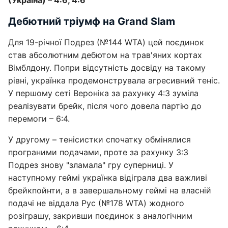
Дебютний тріумф на Grand Slam
Для 19-річної Подрез (№144 WTA) цей поєдинок
став абсолютним дебютом на трав'яних кортах
Вімблдону. Попри відсутність досвіду на такому
рівні, українка продемонструвала агресивний теніс.
У першому сеті Вероніка за рахунку 4:3 зуміла
реалізувати брейк, після чого довела партію до
перемоги – 6:4.
У другому – тенісистки спочатку обмінялися
програними подачами, проте за рахунку 3:3
Подрез знову "зламала" гру суперниці. У
наступному геймі українка відіграла два важливі
брейкпойнти, а в завершальному геймі на власній
подачі не віддала Рус (№178 WTA) жодного
розіграшу, закривши поєдинок з аналогічним