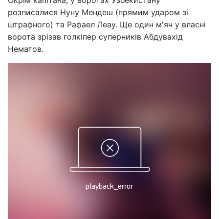
розписалися Нуну Мендеш (прямим ударом зі
штрафного) та Рафаел Леау. Ще один м'яч у власні
ворота зрізав голкіпер суперників Абдувахід
Нематов.