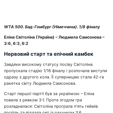
WTA 500. Бад-Гомбург (Німеччина). 1/8 фіналу
Еліна Світоліна (Україна) – Людмила Самсонова –
3:6, 6:3, 6:2
Нервовий старт та епічний камбек
Завдяки високому статусу посіву Світоліна
пропускала стадію 1/16 фіналу і розпочала виступи
одразу з другого кола. Її суперницею стала 42-га
ракетка світу Людмила Самсонова.
Старт першої партії був за українкою – Еліна
повела з ривком 3:1. Проте згодом гра
розладналася: Світоліна програла п'ять геймів
поспіль та віддала сет із рахунком 3:6.