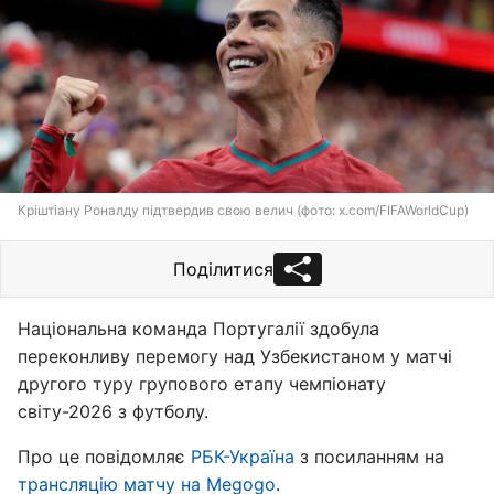
Кріштіану Роналду підтвердив свою велич (фото: x.com/FIFAWorldCup)
Поділитися
Національна команда Португалії здобула
переконливу перемогу над Узбекистаном у матчі
другого туру групового етапу чемпіонату
світу-2026 з футболу.
Про це повідомляє
РБК-Україна
з посиланням на
трансляцію матчу на Megogo
.