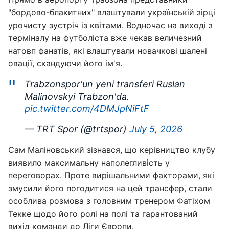
"бордово-блакитних" влаштували українській зірці
урочисту зустріч із квітами. Водночас на виході з
терміналу на футболіста вже чекав величезний
натовп фанатів, які влаштували новачкові шалені
овації, скандуючи його ім'я.
Trabzonspor'un yeni transferi Ruslan
Malinovskyi Trabzon'da.
pic.twitter.com/4DMJpNiFtF
— TRT Spor (@trtspor)
July 5, 2026
Сам Маліновський зізнався, що керівництво клубу
виявило максимальну наполегливість у
переговорах. Проте вирішальними факторами, які
змусили його погодитися на цей трансфер, стали
особлива розмова з головним тренером Фатіхом
Текке щодо його ролі на полі та гарантований
вихід команди до Ліги Європи.