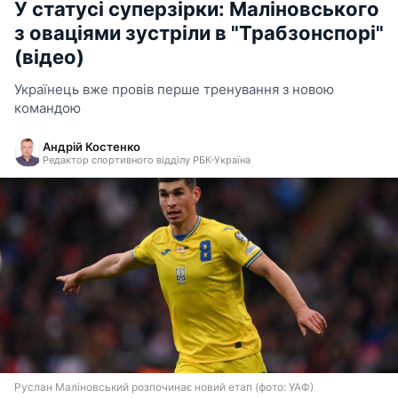
У статусі суперзірки: Маліновського
з оваціями зустріли в "Трабзонспорі"
(відео)
Українець вже провів перше тренування з новою
командою
Андрій Костенко
Редактор спортивного відділу РБК-Україна
Руслан Маліновський розпочинає новий етап (фото: УАФ)