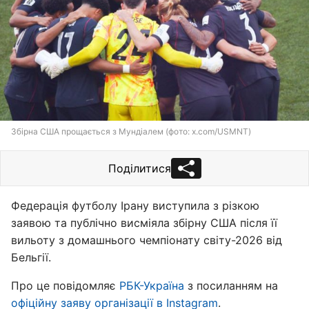
Збірна США прощається з Мундіалем (фото: x.com/USMNT)
Поділитися
Федерація футболу Ірану виступила з різкою
заявою та публічно висміяла збірну США після її
вильоту з домашнього чемпіонату світу-2026 від
Бельгії.
Про це повідомляє
РБК-Україна
з посиланням на
офіційну заяву організації в Instagram
.