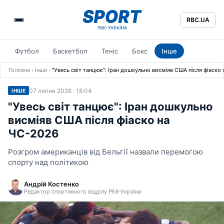
RBC.UA
Футбол
Баскетбол
Теніс
Бокс
Інше
Головна
›
Інше
›
"Увесь світ танцює": Іран дошкульно висміяв США після фіаско
07 липня 2026 · 18:04
ІНШЕ
"Увесь світ танцює": Іран дошкульно
висміяв США після фіаско на
ЧС-2026
Розгром американців від Бельгії назвали перемогою
спорту над політикою
Андрій Костенко
Редактор спортивного відділу РБК-Україна