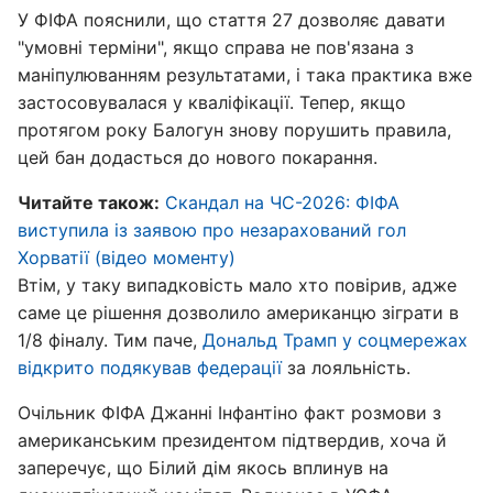
У ФІФА пояснили, що стаття 27 дозволяє давати
"умовні терміни", якщо справа не пов'язана з
маніпулюванням результатами, і така практика вже
застосовувалася у кваліфікації. Тепер, якщо
протягом року Балогун знову порушить правила,
цей бан додасться до нового покарання.
Читайте також:
Скандал на ЧС-2026: ФІФА
виступила із заявою про незарахований гол
Хорватії (відео моменту)
Втім, у таку випадковість мало хто повірив, адже
саме це рішення дозволило американцю зіграти в
1/8 фіналу. Тим паче,
Дональд Трамп у соцмережах
відкрито подякував федерації
за лояльність.
Очільник ФІФА Джанні Інфантіно факт розмови з
американським президентом підтвердив, хоча й
заперечує, що Білий дім якось вплинув на