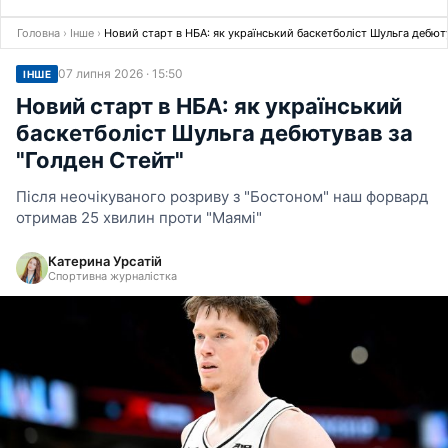
Головна
›
Інше
›
Новий старт в НБА: як український баскетболіст Шульга дебюту
07 липня 2026 · 15:50
ІНШЕ
Новий старт в НБА: як український
баскетболіст Шульга дебютував за
"Голден Стейт"
Після неочікуваного розриву з "Бостоном" наш форвард
отримав 25 хвилин проти "Маямі"
Катерина Урсатій
Спортивна журналістка