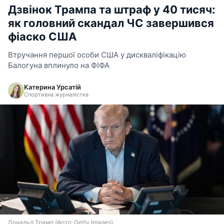
Дзвінок Трампа та штраф у 40 тисяч:
як головний скандал ЧС завершився
фіаско США
Втручання першої особи США у дискваліфікацію
Балогуна вплинуло на ФІФА
Катерина Урсатій
Спортивна журналістка
Дональд Трамп (фото: Getty Images)