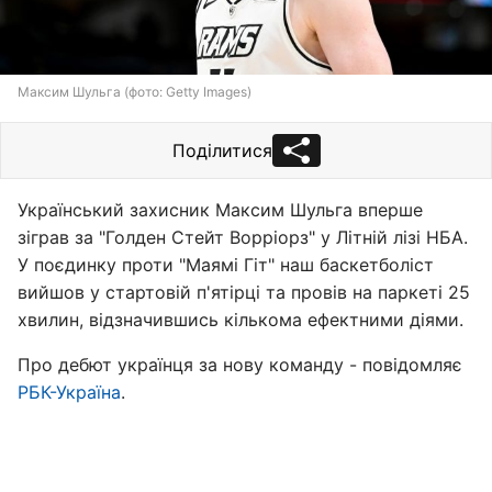
Максим Шульга (фото: Getty Images)
Поділитися
Український захисник Максим Шульга вперше
зіграв за "Голден Стейт Ворріорз" у Літній лізі НБА.
У поєдинку проти "Маямі Гіт" наш баскетболіст
вийшов у стартовій п'ятірці та провів на паркеті 25
хвилин, відзначившись кількома ефектними діями.
Про дебют українця за нову команду - повідомляє
РБК-Україна
.