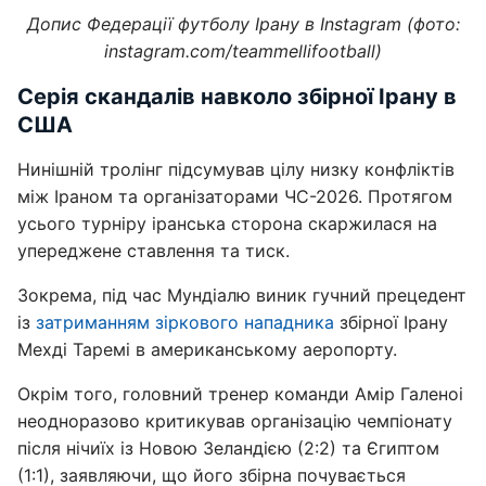
Допис Федерації футболу Ірану в Instagram (фото:
instagram.com/teammellifootball)
Серія скандалів навколо збірної Ірану в
США
Нинішній тролінг підсумував цілу низку конфліктів
між Іраном та організаторами ЧС-2026. Протягом
усього турніру іранська сторона скаржилася на
упереджене ставлення та тиск.
Зокрема, під час Мундіалю виник гучний прецедент
із
затриманням зіркового нападника
збірної Ірану
Мехді Таремі в американському аеропорту.
Окрім того, головний тренер команди Амір Галеноі
неодноразово критикував організацію чемпіонату
після нічиїх із Новою Зеландією (2:2) та Єгиптом
(1:1), заявляючи, що його збірна почувається