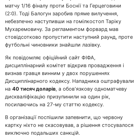
матчу 1/16 фіналу проти Боснії та Герцеговини
(2:0). Тоді Балогун заробив пряме вилучення,
небезпечно наступивши на гомілкостоп Таріку
Мухаремовичу. За регламентом форвард мав
стовідсотково пропустити наступний раунд, проте
футбольні чиновники знайшли лазівку.
Як повідомляє офіційний сайт ФІФА,
дисциплінарний комітет відкрив провадження і
визнав гравця винним у двох порушеннях
Дисциплінарного кодексу. Нападника оштрафували
на
40 тисяч доларів
, а обов'язкову одноматчеву
дискваліфікацію призупинили на один рік,
посилаючись на 27-му статтю кодексу.
В організації поспішили запевнити, що червону
картку ніхто не скасовував, а рішення стосувалося
виключно подальших санкцій.