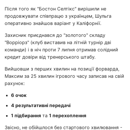
Після того як "Бостон Селтікс" вирішили не
продовжувати співпрацю з українцем, Шульга
оперативно знайшов варіант у Каліфорнії.
Захисник приєднався до "золотого" складу
"Ворріорз" (клуб виставив на літній турнір дві
команди) і в ніч проти 7 липня отримав солідний
кредит довіри від тренерського штабу.
Вийшовши з перших хвилин на позиції форварда,
Максим за 25 хвилин ігрового часу записав на свій
рахунок:
6 очок
4 результативні передачі
1 підбирання
та
1 перехоплення
Звісно, не обійшлося без стартового хвилювання -