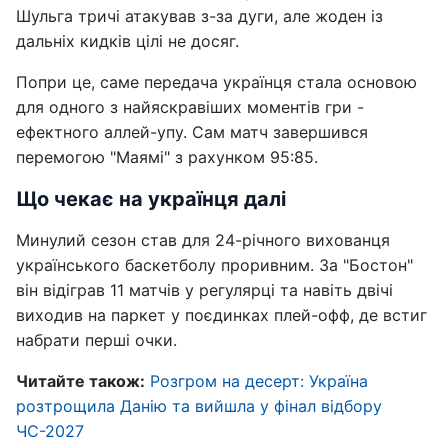
Шульга тричі атакував з-за дуги, але жоден із
дальніх кидків цілі не досяг.
Попри це, саме передача українця стала основою
для одного з найяскравіших моментів гри -
ефектного аллей-упу. Сам матч завершився
перемогою "Маямі" з рахунком 95:85.
Що чекає на українця далі
Минулий сезон став для 24-річного вихованця
українського баскетболу проривним. За "Бостон"
він відіграв 11 матчів у регулярці та навіть двічі
виходив на паркет у поєдинках плей-офф, де встиг
набрати перші очки.
Читайте також:
Розгром на десерт: Україна
розтрощила Данію та вийшла у фінал відбору
ЧС-2027