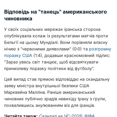
Відповідь на "танець" американського
чиновника
У своїх соціальних мережах іранська сторона
опублікувала колаж із результатами матчів проти
Бельгії на цьому Мундіалі. Вони порівняли власну
нічию з "червоними дияволами" (0:0) та
розгромну
поразку США
(1:4), додавши красномовний підпис:
"Зараз увесь світ танцює, щоб відсвяткувати
принизливу поразку політики від футболу".
Цей випад став прямою відповіддю на скандальну
заяву міністра внутрішньої безпеки США
Марквейна Малліна. Раніше американський
чиновник публічно зрадів невихіду Ірану з групи,
похвалившись анулюванням віз для іранців.
Читайте також:
Скандал на ЧС-2026: ФІФА