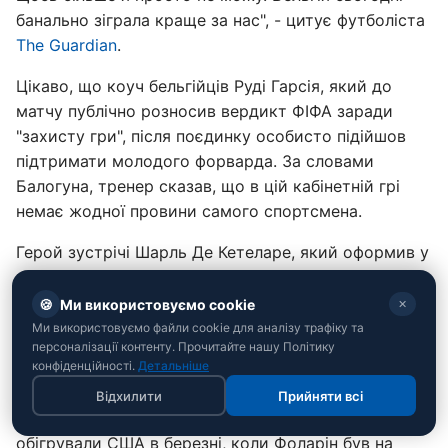
банально зіграла краще за нас", - цитує футболіста
The Guardian
.
Цікаво, що коуч бельгійців Руді Гарсія, який до
матчу публічно розносив вердикт ФІФА заради
"захисту гри", після поєдинку особисто підійшов
підтримати молодого форварда. За словами
Балогуна, тренер сказав, що в цій кабінетній грі
немає жодної провини самого спортсмена.
Герой зустрічі Шарль Де Кетеларе, який оформив у
ворота США дубль, також запевнив, що історія з
Балогуном ніяк не вплинула на налаштування
🍪
Ми використовуємо cookie
✕
команди.
Ми використовуємо файли cookie для аналізу трафіку та
персоналізації контенту. Прочитайте нашу Політику
"Ми обговорили це в роздягальні буквально за
конфіденційності.
Детальніше
п'ять хвилин і закрили тему. Нам не потрібна була
Відхилити
Прийняти всі
додаткова мотивація для 1/8 фіналу. Ми вже
обігрували США в березні, коли Фоларін був на