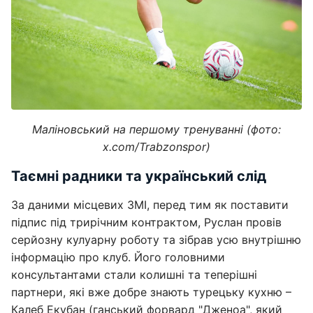
Маліновський на першому тренуванні (фото:
x.com/Trabzonspor)
Таємні радники та український слід
За даними місцевих ЗМІ, перед тим як поставити
підпис під трирічним контрактом, Руслан провів
серйозну кулуарну роботу та зібрав усю внутрішню
інформацію про клуб. Його головними
консультантами стали колишні та теперішні
партнери, які вже добре знають турецьку кухню –
Калеб Екубан (ганський форвард "Дженоа", який