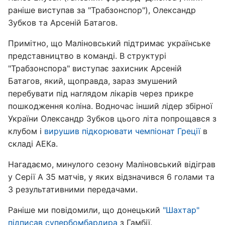
раніше виступав за "Трабзонспор"), Олександр
Зубков та Арсеній Батагов.
Примітно, що Маліновський підтримає українське
представництво в команді. В структурі
"Трабзонспора" виступає захисник Арсеній
Батагов, який, щоправда, зараз змушений
перебувати під наглядом лікарів через прикре
пошкодження коліна. Водночас інший лідер збірної
України Олександр Зубков цього літа попрощався з
клубом і
вирушив підкорювати чемпіонат Греції
в
складі АЕКа.
Нагадаємо, минулого сезону Маліновський відіграв
у Серії А 35 матчів, у яких відзначився 6 голами та
3 результативними передачами.
Раніше ми повідомили, що донецький
"Шахтар"
підписав супербомбардира
з Гамбії.