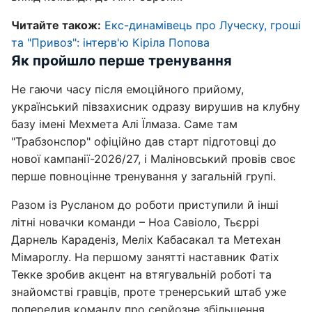
Читайте також:
Екс-динамівець про Луческу, гроші
та "Привоз": інтерв'ю Кіріла Попова
Як пройшло перше тренування
Не гаючи часу після емоційного прийому,
український півзахисник одразу вирушив на клубну
базу імені Мехмета Алі Їлмаза. Саме там
"Трабзонспор" офіційно дав старт підготовці до
нової кампанії-2026/27, і Маліновський провів своє
перше повноцінне тренування у загальній групі.
Разом із Русланом до роботи приступили й інші
літні новачки команди – Ноа Савіоло, Тьєррі
Дарнель Караденіз, Меліх Кабасакал та Метехан
Мімароглу. На першому занятті наставник Фатіх
Текке зробив акцент на втягувальній роботі та
знайомстві гравців, проте тренерський штаб уже
попередив команду про серйозне збільшення