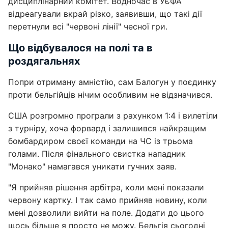
дисциплінарний комітет. Водночас в УЄФА
відреагували вкрай різко, заявивши, що такі дії
перетнули всі "червоні лінії" чесної гри.
Що відбувалося на полі та в
роздягальнях
Попри отриману амністію, сам Балогун у поєдинку
проти бельгійців нічим особливим не відзначився.
США розгромно програли з рахунком 1:4 і вилетіли
з турніру, хоча форвард і залишився найкращим
бомбардиром своєї команди на ЧС із трьома
голами. Після фінального свистка нападник
"Монако" намагався уникати гучних заяв.
"Я прийняв рішення арбітра, коли мені показали
червону картку. І так само прийняв новину, коли
мені дозволили вийти на поле. Додати до цього
щось більше я просто не можу. Бельгія сьогодні