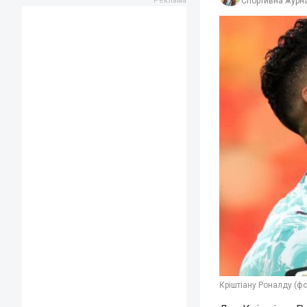
Спортивна журна
Кріштіану Роналду (фо