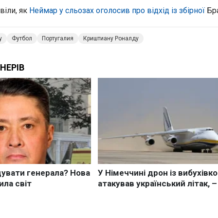
віли, як
Неймар у сльозах оголосив про відхід із збірної
Бра
у
Футбол
Португалия
Криштиану Роналду