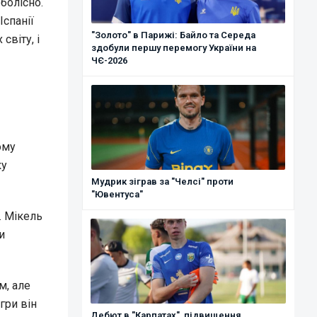
болісно.
Іспанії
"Золото" в Парижі: Байло та Середа
світу, і
здобули першу перемогу України на
ЧЄ-2026
ому
ку
Мудрик зіграв за "Челсі" проти
"Ювентуса"
. Мікель
и
м, але
гри він
Дебют в "Карпатах", підвищення