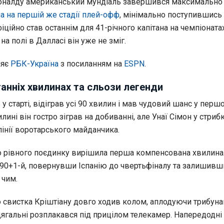
оналду американський мундіаль завершився максимально 
а на першій же стадії плей-офф
, мінімально поступившись 
фіційно став останнім для 41-річного капітана на чемпіонатах 
на полі в Далласі він уже не зміг.
ляє
РБК-Україна
з посиланням на
ESPN
.
анніх хвилинах та сльози легенди
 старті, відіграв усі 90 хвилин і мав чудовий шанс у перш
илині він гостро зіграв на добиванні, але Унаї Сімон у стриб
лінії воротарського майданчика.
рівного поєдинку вирішила перша компенсована хвилина
 90+1-й, повернувши Іспанію до чвертьфіналу та залишивш
 чим.
о свистка Кріштіану довго ходив колом, аплодуючи трибуна
ягальні розплакався під прицілом телекамер. Напередодні 