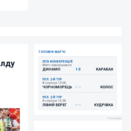
ГОЛОВНІ МАТЧІ
алду
ЛІГА КОНФЕРЕНЦІЙ
Матч завершився
ДИНАМО
КАРАБАХ
1:0
УПЛ. 2-Й ТУР
8 серпня 13:00
ЧОРНОМОРЕЦЬ
КОЛОС
- : -
УПЛ. 2-Й ТУР
8 серпня 15:30
ЛІВИЙ БЕРЕГ
КУДРІВКА
- : -