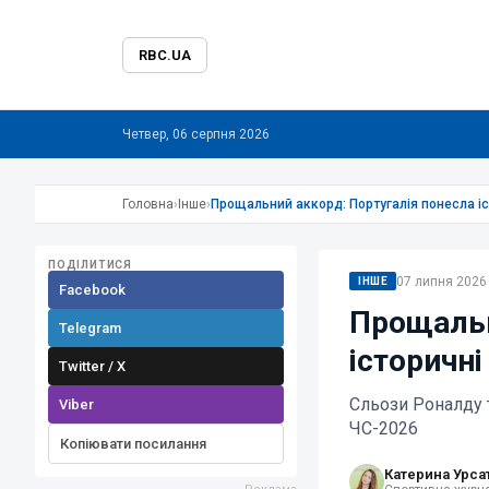
RBC.UA
Четвер, 06 серпня 2026
Головна
›
Інше
›
Прощальний аккорд: Португалія понесла іст
ПОДІЛИТИСЯ
07 липня 2026 
ІНШЕ
Facebook
Прощальн
Telegram
історичні
Twitter / X
Сльози Роналду т
Viber
ЧС-2026
Копіювати посилання
Катерина Урса