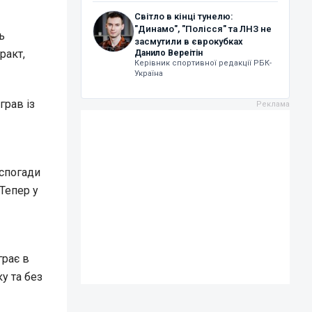
Світло в кінці тунелю:
"Динамо", "Полісся" та ЛНЗ не
ь
засмутили в єврокубках
ракт,
Данило Вереітін
Керівник спортивної редакції РБК-
Україна
грав із
 спогади
Тепер у
грає в
у та без