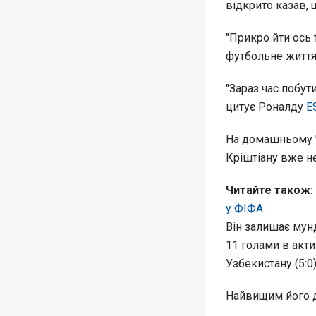
відкрито казав, 
"Прикро йти ось 
футбольне життя, 
"Зараз час побут
цитує Роналду
E
На домашньому Ч
Кріштіану вже не
Читайте також:
у ФІФА
Він залишає мунд
11 голами в акти
Узбекистану (5:0)
Найвищим його до