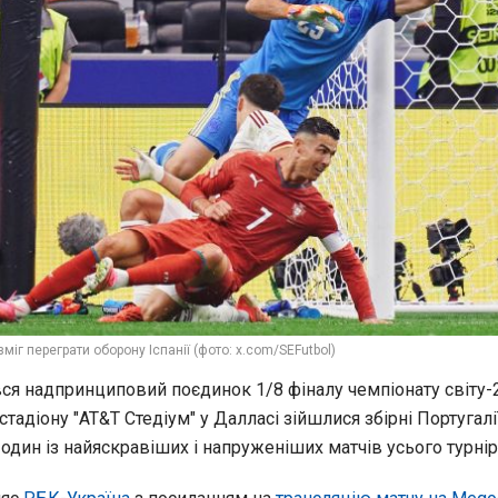
міг переграти оборону Іспанії (фото: x.com/SEFutbol)
я надпринциповий поєдинок 1/8 фіналу чемпіонату світу-
стадіону "AT&T Стедіум" у Далласі зійшлися збірні Португалі
 один із найяскравіших і напруженіших матчів усього турнір