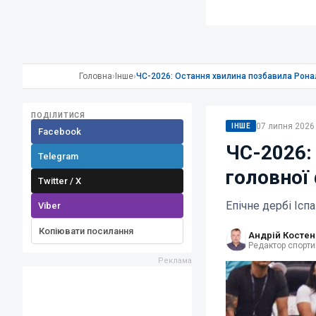
Головна
›
Інше
›
ЧС-2026: Остання хвилина позбавила Ронал
ПОДІЛИТИСЯ
07 липня 2026 
ІНШЕ
Facebook
ЧС-2026:
Telegram
головної 
Twitter / X
Епічне дербі Іс
Viber
Копіювати посилання
Андрій Костен
Редактор спорти