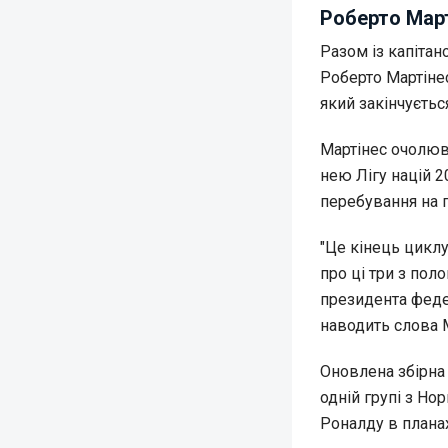
Роберто Март
Разом із капітан
Роберто Мартіне
який закінчуєтьс
Мартінес очолюва
нею Лігу націй 2
перебування на п
"Це кінець циклу
про ці три з пол
президента федер
наводить слова 
Оновлена збірна 
одній групі з Но
Роналду в планах