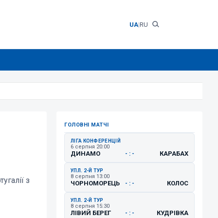
UA
|
RU
ГОЛОВНІ МАТЧІ
ЛІГА КОНФЕРЕНЦІЙ
6 серпня 20:00
ДИНАМО
КАРАБАХ
- : -
УПЛ. 2-Й ТУР
8 серпня 13:00
угалії з
ЧОРНОМОРЕЦЬ
КОЛОС
- : -
УПЛ. 2-Й ТУР
8 серпня 15:30
ЛІВИЙ БЕРЕГ
КУДРІВКА
- : -