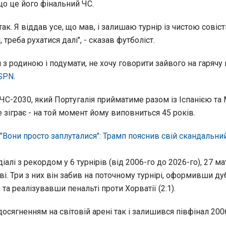
що це його фінальний ЧС.
так. Я віддав усе, що мав, і залишаю турнір із чистою совіс
треба рухатися далі", - сказав футболіст.
и з родиною і подумати, не хочу говорити зайвого на гарячу г
SPN
.
С-2030, який Португалія прийматиме разом із Іспанією та
 зіграє - на той момент йому виповниться 45 років.
"Вони просто заплуталися": Трамп пояснив свій скандальни
іалі з рекордом у 6 турнірів (від 2006-го до 2026-го), 27 м
ві. Три з них він забив на поточному турнірі, оформивши ду
 та реалізувавши пенальті проти Хорватії (2:1).
сягненням на світовій арені так і залишився півфінал 200