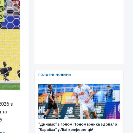
ГОЛОВНІ НОВИНИ
2026 з
ї та
у.
"Динамо" з голом Пономаренка здолало
"Карабах" у Лізі конференцій