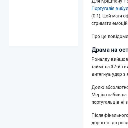
Для Кріштіану Р
Португалія вибул
(0:1). Цей матч о
стримати емоцій 
Про це повідом
Драма на ост
Роналду вийшов у
таймі: на 37-й хв
витягнув удар з 
Долю абсолютно 
Меріно забив на
португальців ні з
Після фінальног
дорогою до розд