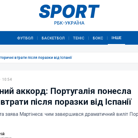
ІНШЕ
ФУТБОЛ
БАСКЕТБОЛ
ТЕНІС
БОКС
|
|
|
|
оричні втрати після поразки від Іспанії
· 10:54
ий аккорд: Португалія понесла
 втрати після поразки від Іспанії
а заява Мартінеса: чим завершився драматичний виліт Порт
тій