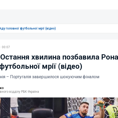
ду головної футбольної мрії (відео)
· 00:07
 Остання хвилина позбавила Рон
футбольної мрії (відео)
панія – Португалія завершилося шокуючим фіналом
ко
вного відділу РБК-Україна