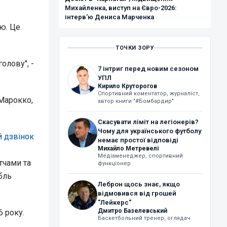
Михайленка, виступ на Євро-2026:
інтерв'ю Дениса Марченка
тю. Це
ТОЧКИ ЗОРУ
олову", -
7 інтриг перед новим сезоном
УПЛ
Кирило Круторогов
Спортивний коментатор, журналіст,
 Марокко,
автор книги "#Бомбардир"
Скасувати ліміт на легіонерів?
Чому для українського футболу
й дзвінок
немає простої відповіді
Михайло Метревелі
Медіаменеджер, спортивний
атчами та
функціонер
бль
Леброн щось знає, якщо
відмовився від грошей
"Лейкерс"
Дмитро Базелевський
6 року.
Баскетбольний тренер, оглядач