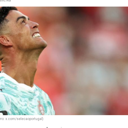
лістка
то: x.com/selecaoportugal)