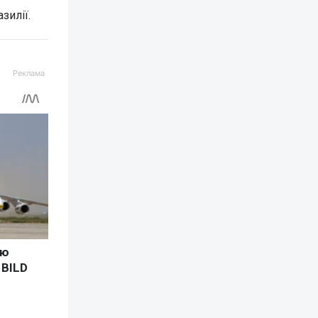
зилії.