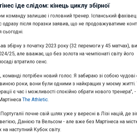
інес іде слідом: кінець циклу збірної
ом команду залишає і головний тренер. Іспанський фахівец
с одразу після поразки заявив, що не продовжуватиме конт
я сьогодні.
в збірну з початку 2023 року (32 перемоги у 45 матчах), ви
024/25, але вважає, що без золота на чемпіонаті світу його
осаді втратило сенс.
, команді потрібен новий голос. Я забираю зі собою чудові
овиною роки, вони були одними з найкращих у моєму житті. 
ації є час і можливості спокійно обрати нового тренера", -
Мартінеса
The Athletic
.
Португалії почне свій шлях уже у вересні в Лізі націй, де зі
рвегією, Данією та Вельсом - але вже без Мартінеса на містк
 на наступний Кубок світу.