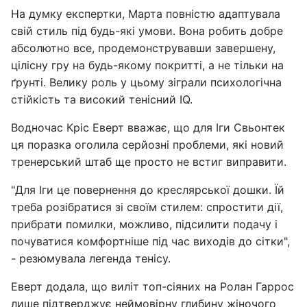
На думку експертки, Марта повністю адаптувала
свій стиль під будь-які умови. Вона робить добре
абсолютно все, продемонструвавши завершену,
цілісну гру на будь-якому покритті, а не тільки на
ґрунті. Велику роль у цьому зіграли психологічна
стійкість та високий тенісний IQ.
Водночас Кріс Еверт вважає, що для Іги Свьонтек
ця поразка оголила серйозні проблеми, які новий
тренерський штаб ще просто не встиг виправити.
"Для Іги це повернення до креслярської дошки. Їй
треба розібратися зі своїм стилем: спростити дії,
прибрати помилки, можливо, підсилити подачу і
почуватися комфортніше під час виходів до сітки",
- резюмувала легенда тенісу.
Еверт додала, що виліт топ-сіяних на Ролан Гаррос
лише підтверджує неймовірну глибину жіночого