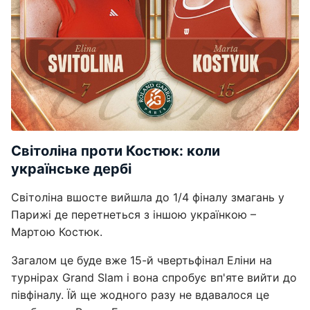
Світоліна проти Костюк: коли
українське дербі
Світоліна вшосте вийшла до 1/4 фіналу змагань у
Парижі де перетнеться з іншою українкою –
Мартою Костюк.
Загалом це буде вже 15-й чвертьфінал Еліни на
турнірах Grand Slam і вона спробує вп'яте вийти до
півфіналу. Їй ще жодного разу не вдавалося це