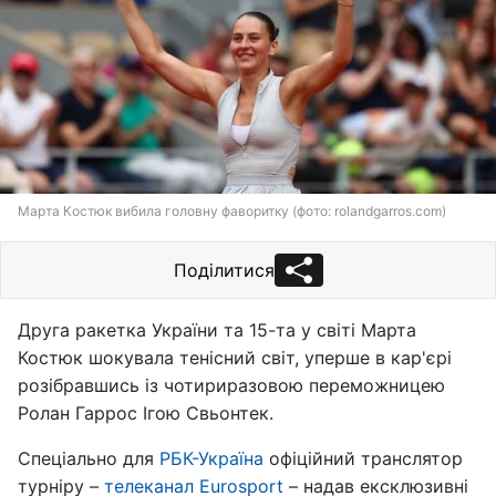
Марта Костюк вибила головну фаворитку (фото: rolandgarros.com)
Поділитися
Друга ракетка України та 15-та у світі Марта
Костюк шокувала тенісний світ, уперше в кар'єрі
розібравшись із чотириразовою переможницею
Ролан Гаррос Ігою Свьонтек.
Спеціально для
РБК-Україна
офіційний транслятор
турніру –
телеканал Eurosport
– надав ексклюзивні