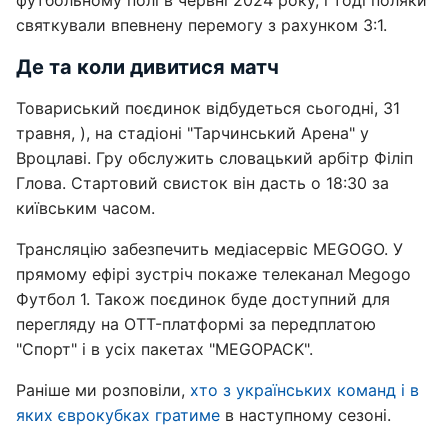
футбольному полі в червні 2024 року, і тоді поляки
святкували впевнену перемогу з рахунком 3:1.
Де та коли дивитися матч
Товариський поєдинок відбудеться сьогодні, 31
травня, ), на стадіоні "Тарчинський Арена" у
Вроцлаві. Гру обслужить словацький арбітр Філіп
Глова. Стартовий свисток він дасть о 18:30 за
київським часом.
Трансляцію забезпечить медіасервіс MEGOGO. У
прямому ефірі зустріч покаже телеканал Megogo
Футбол 1. Також поєдинок буде доступний для
перегляду на OTT-платформі за передплатою
"Спорт" і в усіх пакетах "MEGOPACK".
Раніше ми розповіли,
хто з українських команд і в
яких єврокубках гратиме
в наступному сезоні.