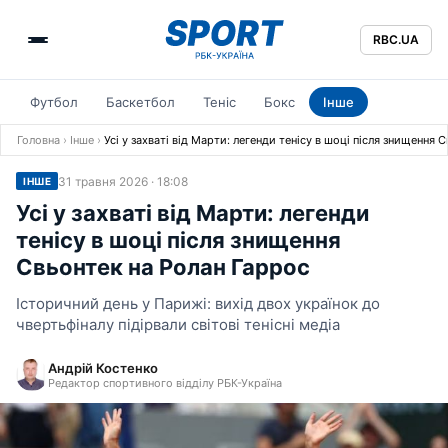
RBC.UA
Футбол
Баскетбол
Теніс
Бокс
Інше
Головна
›
Інше
›
Усі у захваті від Марти: легенди тенісу в шоці після знищення 
31 травня 2026 · 18:08
ІНШЕ
Усі у захваті від Марти: легенди
тенісу в шоці після знищення
Свьонтек на Ролан Гаррос
Історичний день у Парижі: вихід двох українок до
чвертьфіналу підірвали світові тенісні медіа
Андрій Костенко
Редактор спортивного відділу РБК-Україна