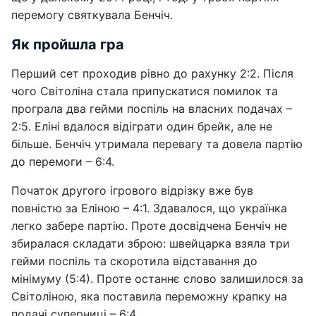
перемогу святкувала Бенчіч.
Як пройшла гра
Перший сет проходив рівно до рахунку 2:2. Після
чого Світоліна стала припускатися помилок та
програла два гейми поспіль на власних подачах –
2:5. Еліні вдалося відіграти один брейк, але не
більше. Бенчіч утримала перевагу та довела партію
до перемоги – 6:4.
Початок другого ігрового відрізку вже був
повністю за Еліною – 4:1. Здавалося, що українка
легко забере партію. Проте досвідчена Бенчіч не
збиралася складати зброю: швейцарка взяла три
гейми поспіль та скоротила відставання до
мінімуму (5:4). Проте останнє слово залишилося за
Світоліною, яка поставила переможну крапку на
подачі суперниці – 6:4.