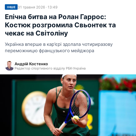
31 травня 2026 · 13:49
ІНШЕ
Епічна битва на Ролан Гаррос:
Костюк розгромила Свьонтек та
чекає на Світоліну
Українка вперше в кар'єрі здолала чотириразову
переможницю французького мейджора
Андрій Костенко
Редактор спортивного відділу РБК-Україна