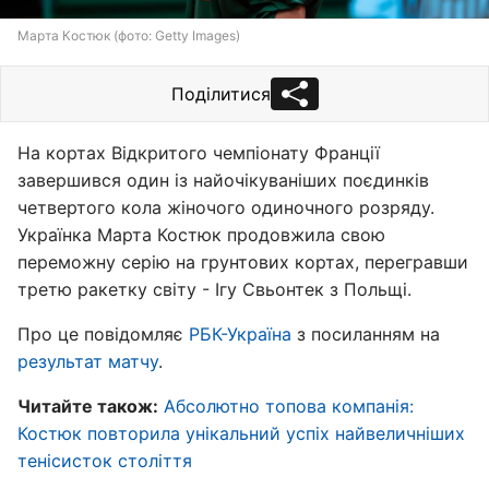
Марта Костюк (фото: Getty Images)
Поділитися
На кортах Відкритого чемпіонату Франції
завершився один із найочікуваніших поєдинків
четвертого кола жіночого одиночного розряду.
Українка Марта Костюк продовжила свою
переможну серію на грунтових кортах, перегравши
третю ракетку світу - Ігу Свьонтек з Польщі.
Про це повідомляє
РБК-Україна
з посиланням на
результат матчу
.
Читайте також:
Абсолютно топова компанія:
Костюк повторила унікальний успіх найвеличніших
тенісисток століття