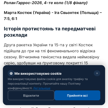
Ролан Гаррос-2026, 4-те коло (1/8 фіналу)
Марта Костюк (Україна) - Іга Свьонтек (Польща) –
7:5, 6:1
Історія протистоянь та передматчеві
розклади
Друга ракетка України та 15-та у світі Костюк
підійшла до гри на тлі феноменального відрізка
сезону. Вітчизняна тенісистка видала неймовірну
серію, здобувши на ґрунтовому покритті 15
перемог поспіль, вигравши престижні турніри у
🍪
Ми використовуємо cookie
✕
Руані та Мадриді.
Ми використовуємо файли cookie для аналізу трафіку та
персоналізації контенту. Прочитайте нашу Політику
Третя ракетка світу Свьонтек, попри певну втрату
конфіденційності.
Детальніше
колишньої стабільності та відсутність титулів у
Відхилити
Прийняти всі
поточному сезоні, залишалася однією з лідерок
світового тенісу і головною претенденткою на