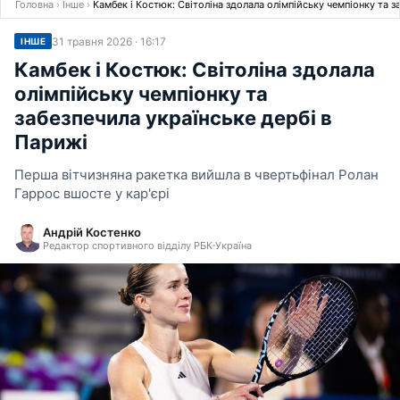
Головна
›
Інше
›
Камбек і Костюк: Світоліна здолала олімпійську чемпіонку та з
31 травня 2026 · 16:17
ІНШЕ
Камбек і Костюк: Світоліна здолала
олімпійську чемпіонку та
забезпечила українське дербі в
Парижі
Перша вітчизняна ракетка вийшла в чвертьфінал Ролан
Гаррос вшосте у кар'єрі
Андрій Костенко
Редактор спортивного відділу РБК-Україна