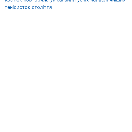
тенісисток століття