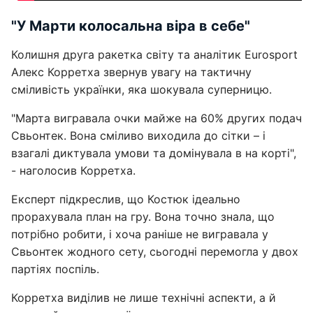
"У Марти колосальна віра в себе"
Колишня друга ракетка світу та аналітик Eurosport
Алекс Корретха звернув увагу на тактичну
сміливість українки, яка шокувала суперницю.
"Марта вигравала очки майже на 60% других подач
Свьонтек. Вона сміливо виходила до сітки – і
взагалі диктувала умови та домінувала в на корті",
- наголосив Корретха.
Експерт підкреслив, що Костюк ідеально
прорахувала план на гру. Вона точно знала, що
потрібно робити, і хоча раніше не вигравала у
Свьонтек жодного сету, сьогодні перемогла у двох
партіях поспіль.
Корретха виділив не лише технічні аспекти, а й