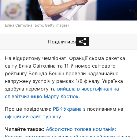
Еліна Світоліна (фото: Getty Images)
Поділитися
На відкритому чемпіонаті Франції сьома ракетка
світу Еліна Світоліна та 11-й номер світового
рейтингу Белінда Бенчіч провели надзвичайно
напружену зустріч у рамках 1/8 фіналу. Українка
здобула перемогу та
вийшла в чвертьфіналі на
співвітчизницю Марту Костюк
.
Про це повідомляє
РБК-Україна
з посиланням на
офіційний сайт турніру
.
Читайте також:
Абсолютно топова компанія:
Костюк повторила унікальний успіх найвеличніших