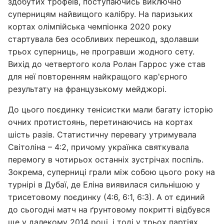
здобутих трофеїв, поступаючись виключно
суперницям найвищого калібру. На паризьких
кортах олімпійська чемпіонка 2020 року
стартувала без особливих перешкод, здолавши
трьох суперниць, не програвши жодного сету.
Вихід до четвертого кола Ролан Гаррос уже став
для неї повторенням найкращого кар'єрного
результату на французькому мейджорі.
До цього поєдинку тенісистки мали багату історію
очних протистоянь, перетинаючись на кортах
шість разів. Статистичну перевагу утримувала
Світоліна – 4:2, причому українка святкувала
перемогу в чотирьох останніх зустрічах поспіль.
Зокрема, суперниці грали між собою цього року на
турнірі в Дубаї, де Еліна виявилася сильнішою у
трисетовому поєдинку (4:6, 6:1, 6:3). А от єдиний
до сьогодні матч на ґрунтовому покритті відбувся
ще у далекому 2014 році, і тоді у трьох партіях