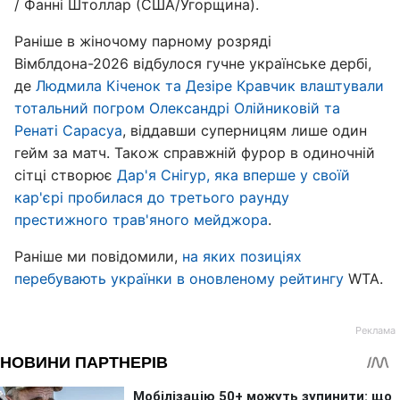
/ Фанні Штоллар (США/Угорщина).
Раніше в жіночому парному розряді
Вімблдона-2026 відбулося гучне українське дербі,
де
Людмила Кіченок та Дезіре Кравчик влаштували
тотальний погром Олександрі Олійниковій та
Ренаті Сарасуа
, віддавши суперницям лише один
гейм за матч. Також справжній фурор в одиночній
сітці створює
Дар'я Снігур, яка вперше у своїй
кар'єрі пробилася до третього раунду
престижного трав'яного мейджора
.
Раніше ми повідомили,
на яких позиціях
перебувають українки в оновленому рейтингу
WTA.