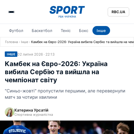
RBC.UA
Футбол
Баскетбол
Теніс
Бокс
Інше
Головна
›
Інше
›
Камбек на Євро-2026: Україна вибила Сербію та вийшла на чем
02 липня 2026 · 22:13
ІНШЕ
Камбек на Євро-2026: Україна
вибила Сербію та вийшла на
чемпіонат світу
"Синьо-жовті" пропустили першими, але перевернули
матч за чотири хвилини
Катерина Урсатій
Спортивна журналістка