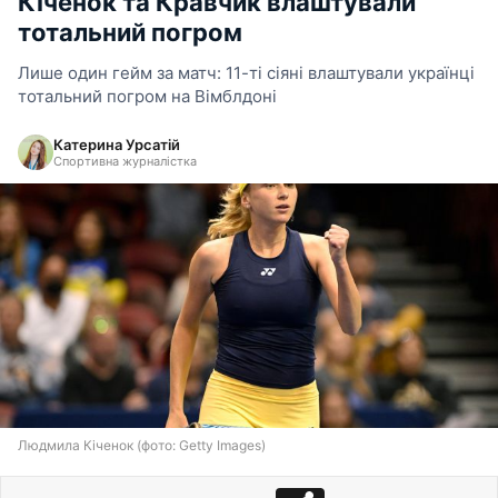
Кіченок та Кравчик влаштували
тотальний погром
Лише один гейм за матч: 11-ті сіяні влаштували українці
тотальний погром на Вімблдоні
Катерина Урсатій
Спортивна журналістка
Людмила Кіченок (фото: Getty Images)