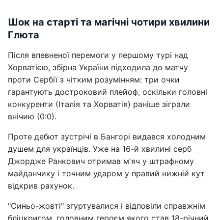
Шок на старті та магічні чотири хвилини
Глюта
Після впевненої перемоги у першому турі над
Хорватією, збірна України підходила до матчу
проти Сербії з чітким розумінням: три очки
гарантують достроковий плейоф, оскільки головні
конкуренти (Італія та Хорватія) раніше зіграли
внічию (0:0).
Проте дебют зустрічі в Бангорі видався холодним
душем для українців. Уже на 16-й хвилині серб
Джордже Ранкович отримав м'яч у штрафному
майданчику і точним ударом у правий нижній кут
відкрив рахунок.
"Синьо-жовті" згуртувалися і відповіли справжнім
бліцкригом, головним героєм якого став 18-річний