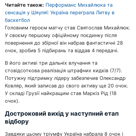
Читайте також:
Перформанс Михайлюка та
сенсація у Шяуляї: Україна переграла Литву в
баскетбол
Головним героєм матчу став Святослав Михайлюк.
У своєму першому офіційному поєдинку після
повернення до збірної він набрав фантастичні 28
очок, зробив 5 підбирань та віддав 4 передачі.
В його активі три дальніх влучання та
стовідсоткова реалізація штрафних кидків (7/7).
Потужну підтримку лідеру забезпечив Олександр
Ковляр, який записав до свого активу ще 20 очок.
У складі Грузії найкращим став Маркіз Рід (18
очок).
Достроковий вихід у наступний етап
відбору
Завдяки цьому тріумфу Україна набрала 8 очок і