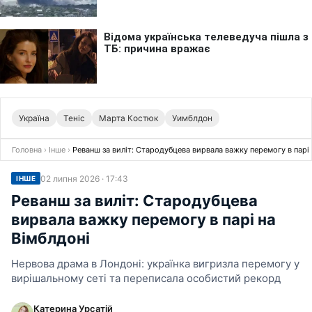
Україна
Теніс
Марта Костюк
Уимблдон
Головна
›
Інше
›
Реванш за виліт: Стародубцева вирвала важку перемогу в парі 
02 липня 2026 · 17:43
ІНШЕ
Реванш за виліт: Стародубцева
вирвала важку перемогу в парі на
Вімблдоні
Нервова драма в Лондоні: українка вигризла перемогу у
вирішальному сеті та переписала особистий рекорд
Катерина Урсатій