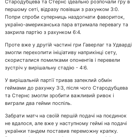
Стародубцева та Стернс ідеально розпочали гру в
першому сеті, відразу повівши з рахунком 3:0.
Попри спроби суперниць наздогнати фавориток,
україно-американська пара втримала перевагу та
закрила партію з рахунком 6:4.
Проте вже у другій частині гри Гаверлаг та Удварді
змогли перехопити ініціативу наприкінці сету,
скористалися помилками опонентів і перевели
зустріч у вирішальну стадію - 4:6.
У вирішальній партії тривав запеклий обмін
геймами до рахунку 3:3, після чого Стародубцева
та Стернс змогли зробити важливий ривок і
виграли два гейми поспіль.
Забрати матч на своїй першій подачі на поєдинок
не вдалося, але вже у наступному геймі на подачі
українки тандем поставив переможну крапку.