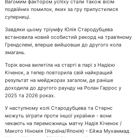
Вагомим фактором успіху стали також вісім
подвійних помилок, яких за гру припустилися
суперниці.
Завдяки цьому тріумфу Юлія Стародубцева
встановила новий особистий рекорд на трав’яному
Грендслемі, вперше вийшовши до другого кола
змагань.
Торік вона вилетіла на старті в парі з Надією
Кіченок, а тепер повторила свій найкращий
результат на мейджорах загалом, де раніше
доходила до другого раунду на Ролан Гаррос у
2025 та 2026 роках.
У наступному колі Стародубцева та Стернс
можуть зіграти проти іншої українки - вони
чекають на переможниць матчу Надія Кіченок /
Макото Ніномія (Україна/Японія) - Ейжа Мухаммад