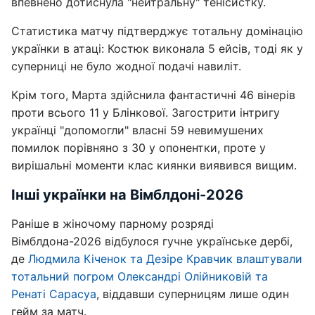
впевнено дотиснула "нейтральну" тенісистку.
Статистика матчу підтверджує тотальну домінацію
українки в атаці: Костюк виконала 5 ейсів, тоді як у
суперниці не було жодної подачі навиліт.
Крім того, Марта здійснила фантастичні 46 вінерів
проти всього 11 у Блінкової. Загострити інтригу
українці "допомогли" власні 59 невимушених
помилок порівняно з 30 у опонентки, проте у
вирішальні моменти клас киянки виявився вищим.
Інші українки на Вімблдоні-2026
Раніше в жіночому парному розряді
Вімблдона-2026 відбулося гучне українське дербі,
де
Людмила Кіченок та Дезіре Кравчик влаштували
тотальний погром Олександрі Олійниковій та
Ренаті Сарасуа
, віддавши суперницям лише один
гейм за матч.