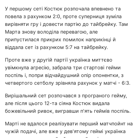
У першому сеті Костюк розпочала впевнено та
повела з рахунком 2:0, проте суперниця зуміла
вирівняти гру і довести партію до тайбрейку. Там
Марта знову володіла перевагою, але
припустилася прикрих помилок наприкінці й
віддала сет із рахунком 5:7 на тайбрейку.
Проте вже у другій партії українка миттєво
увімкнула агресію, забрала три стартові гейми
поспіль і, попри відчайдушний опір опонентки, з
четвертого сетболу зрівняла рахунок у матчі - 6:3.
Вирішальний сет розпочався з програного гейму,
але після цього 12-та сіяна Костюк видала
божевільний ривок, вигравши п'ять геймів поспіль.
Марті не вдалося реалізувати перший матчпойнт на
чужій подачі, але вже у дев'ятому геймі українка