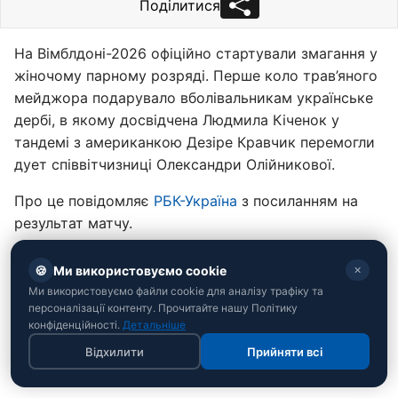
Поділитися
На Вімблдоні-2026 офіційно стартували змагання у
жіночому парному розряді. Перше коло трав’яного
мейджора подарувало вболівальникам українське
дербі, в якому досвідчена Людмила Кіченок у
тандемі з американкою Дезіре Кравчик перемогли
дует співвітчизниці Олександри Олійникової.
Про це повідомляє
РБК-Україна
з посиланням на
результат матчу.
🍪
Ми використовуємо cookie
✕
Ми використовуємо файли cookie для аналізу трафіку та
персоналізації контенту. Прочитайте нашу Політику
конфіденційності.
Детальніше
Відхилити
Прийняти всі