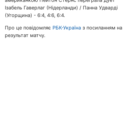
американкою Пейтон Стернс переграла дует
Ізабель Гаверлаг (Нідерланди) / Панна Удварді
(Угорщина) - 6:4, 4:6, 6:4.
Про це повідомляє
РБК-Україна
з посиланням на
результат матчу.