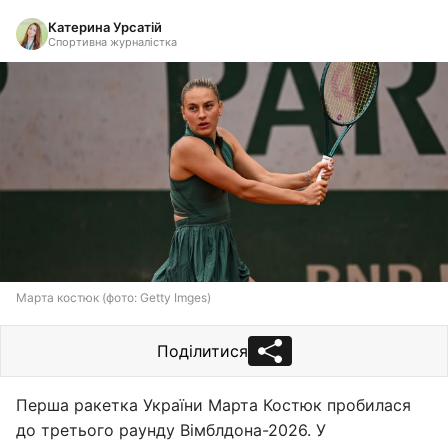
Катерина Урсатій
Спортивна журналістка
Марта костюк (фото: Getty Imges)
Поділитися
Перша ракетка України Марта Костюк пробилася
до третього раунду Вімблдона-2026. У