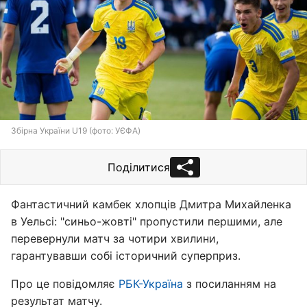
Збірна України U19 (фото: УЄФА)
Поділитися
Фантастичний камбек хлопців Дмитра Михайленка
в Уельсі: "синьо-жовті" пропустили першими, але
перевернули матч за чотири хвилини,
гарантувавши собі історичний суперприз.
Про це повідомляє
РБК-Україна
з посиланням на
результат матчу.