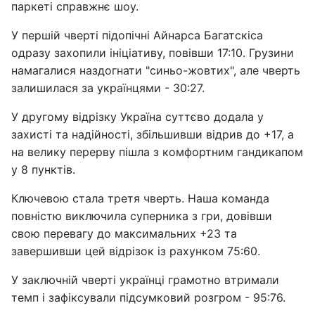
паркеті справжнє шоу.
У першій чверті підопічні Айнарса Багатскіса
одразу захопили ініціативу, повівши 17:10. Грузини
намагалися наздогнати "синьо-жовтих", але чверть
залишилася за українцями - 30:27.
У другому відрізку Україна суттєво додала у
захисті та надійності, збільшивши відрив до +17, а
на велику перерву пішла з комфортним гандикапом
у 8 пунктів.
Ключевою стала третя чверть. Наша команда
повністю виключила суперника з гри, довівши
свою перевагу до максимальних +23 та
завершивши цей відрізок із рахунком 75:60.
У заключній чверті українці грамотно втримали
темп і зафіксували підсумковий розгром - 95:76.