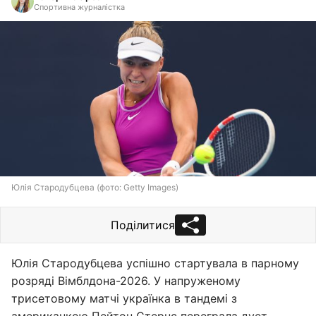
Спортивна журналістка
Юлія Стародубцева (фото: Getty Images)
Поділитися
Юлія Стародубцева успішно стартувала в парному
розряді Вімблдона-2026. У напруженому
трисетовому матчі українка в тандемі з