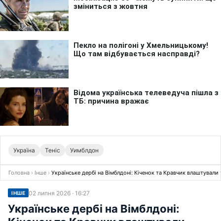
Україна
Теніс
Уимблдон
Головна
›
Інше
›
Українське дербі на Вімблдоні: Кіченок та Кравчик влаштувал
02 липня 2026 · 16:27
ІНШЕ
Українське дербі на Вімблдоні: