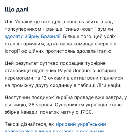
Що далі
Для України це вже друга поспіль звитяга над
топсуперником - раніше "синьо-жовті" зуміли
здолати збірну Бразилії
. Більше того, цей успіх
став історичним, адже наша команда вперше в
історії офіційних протистоянь здолала Італію.
Цей результат суттєво покращив турнірне
становище підопічних Рауля Лосано: з чотирма
перемогами та 13 очками в активі вони піднялися
на проміжну другу сходинку в таблиці Ліги націй.
Наступний поєдинок Україна проведе вже завтра, у
п'ятницю, 26 червня. Суперником українців стане
збірна Канади, початок матчу о 17:30.
Також дізнайтеся, як
зірковий український
волейболіст вчинив показово з росіянами
.