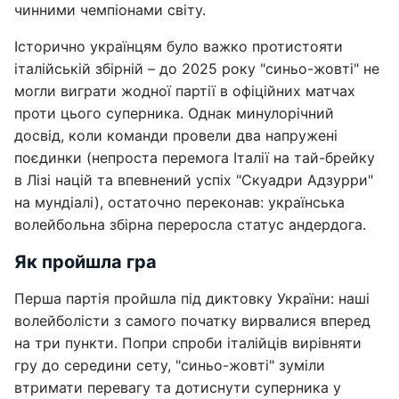
чинними чемпіонами світу.
Історично українцям було важко протистояти
італійській збірній – до 2025 року "синьо-жовті" не
могли виграти жодної партії в офіційних матчах
проти цього суперника. Однак минулорічний
досвід, коли команди провели два напружені
поєдинки (непроста перемога Італії на тай-брейку
в Лізі націй та впевнений успіх "Скуадри Адзурри"
на мундіалі), остаточно переконав: українська
волейбольна збірна переросла статус андердога.
Як пройшла гра
Перша партія пройшла під диктовку України: наші
волейболісти з самого початку вирвалися вперед
на три пункти. Попри спроби італійців вирівняти
гру до середини сету, "синьо-жовті" зуміли
втримати перевагу та дотиснути суперника у