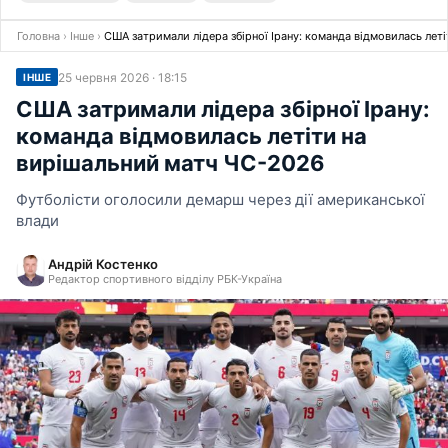
Головна
›
Інше
›
США затримали лідера збірної Ірану: команда відмовилась лет
25 червня 2026 · 18:15
ІНШЕ
США затримали лідера збірної Ірану:
команда відмовилась летіти на
вирішальний матч ЧС-2026
Футболісти оголосили демарш через дії американської
влади
Андрій Костенко
Редактор спортивного відділу РБК-Україна