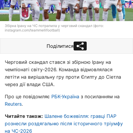
Збірна Ірану на ЧС потрапила у черговий скандал (фото:
instagram.com/teammellifootball)
Поділитися
Черговий скандал стався зі збірною Ірану на
чемпіонаті світу-2026. Команда відмовлялася
летіти на вирішальну гру проти Єгипту до Сіетла
через дії влади США.
Про це повідомляє
РБК-Україна
з посиланням на
Reuters
.
Читайте також:
Шалене божевілля: гравці ПАР
рознесли роздягальню після історичного тріумфу
на ЧС-2026