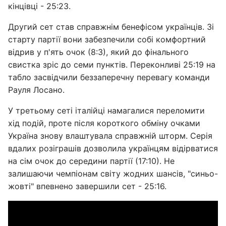
кінцівці - 25:23.
Другий сет став справжнім бенефісом українців. Зі
старту партії вони забезпечили собі комфортний
відрив у п'ять очок (8:3), який до фінального
свистка зріс до семи пунктів. Переконливі 25:19 на
табло засвідчили беззаперечну перевагу команди
Рауля Лосано.
У третьому сеті італійці намагалися переломити
хід подій, проте після короткого обміну очками
Україна знову влаштувала справжній шторм. Серія
вдалих розіграшів дозволила українцям відірватися
на сім очок до середини партії (17:10). Не
залишаючи чемпіонам світу жодних шансів, "синьо-
жовті" впевнено завершили сет - 25:16.