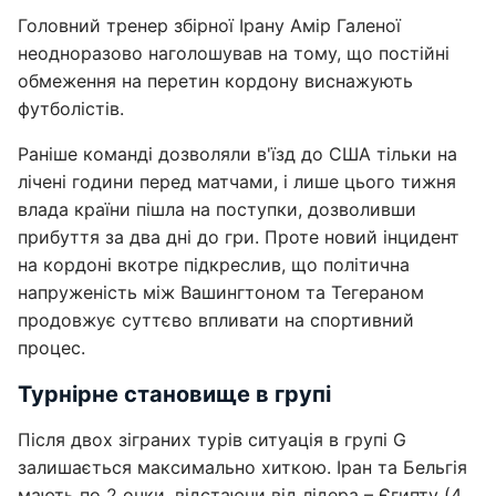
Головний тренер збірної Ірану Амір Галеної
неодноразово наголошував на тому, що постійні
обмеження на перетин кордону виснажують
футболістів.
Раніше команді дозволяли в'їзд до США тільки на
лічені години перед матчами, і лише цього тижня
влада країни пішла на поступки, дозволивши
прибуття за два дні до гри. Проте новий інцидент
на кордоні вкотре підкреслив, що політична
напруженість між Вашингтоном та Тегераном
продовжує суттєво впливати на спортивний
процес.
Турнірне становище в групі
Після двох зіграних турів ситуація в групі G
залишається максимально хиткою. Іран та Бельгія
мають по 2 очки, відстаючи від лідера – Єгипту (4