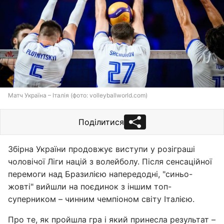
Матч Україна – Італія (фото: volleyballworld.com)
Поділитися
Збірна України продовжує виступи у розіграші
чоловічої Ліги націй з волейболу. Після сенсаційної
перемоги над Бразилією напередодні, "синьо-
жовті" вийшли на поєдинок з іншим топ-
суперником – чинним чемпіоном світу Італією.
Про те, як пройшла гра і який принесла результат –