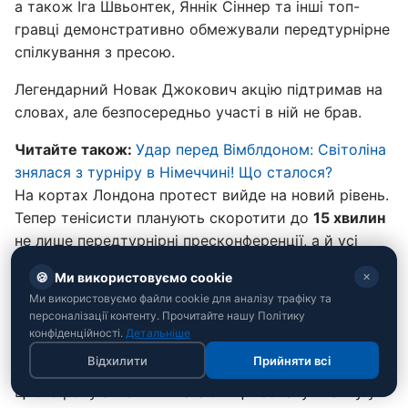
а також Іга Швьонтек, Яннік Сіннер та інші топ-
гравці демонстративно обмежували передтурнірне
спілкування з пресою.
Легендарний Новак Джокович акцію підтримав на
словах, але безпосередньо участі в ній не брав.
Читайте також:
Удар перед Вімблдоном: Світоліна
знялася з турніру в Німеччині! Що сталося?
На кортах Лондона протест вийде на новий рівень.
Тепер тенісисти планують скоротити до
15 хвилин
не лише передтурнірні пресконференції, а й усі
післяматчеві інтерв'ю протягом першого тижня
🍪
Ми використовуємо cookie
✕
змагань.
Ми використовуємо файли cookie для аналізу трафіку та
персоналізації контенту. Прочитайте нашу Політику
Ліміт у 15 хвилин обрано як символ. Він уособлює
конфіденційності.
Детальніше
15% доходів, які, за підрахунками гравців,
Відхилити
Прийняти всі
мейджор-турніри виділяють на виплату призових.
Цього року атлети вимагають фіксовану планку у