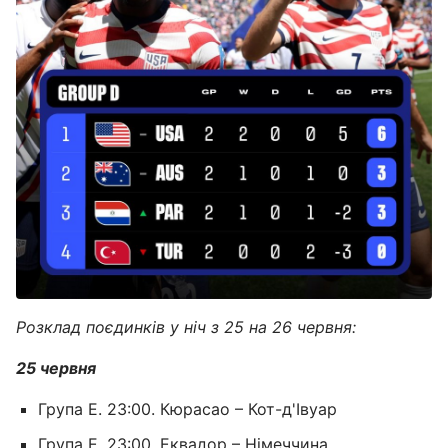
Розклад поєдинків у ніч з 25 на 26 червня:
25 червня
Група E. 23:00. Кюрасао – Кот-д'Івуар
Група E. 23:00. Еквадор – Німеччина