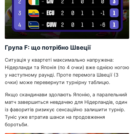
Група F: що потрібно Швеції
Ситуація у квартеті максимально напружена:
Нідерланди та Японія (по 4 очки) вже однією ногою
у наступному раунді. Проте перемога Швеції (3
очки) може перевернути турнірну таблицю.
Якщо скандинави здолають Японію, а паралельний
матч завершиться невдачею для Нідерландів, один
із фаворитів ризикує сенсаційно залишити турнір.
Туніс уже втратив шанси на продовження
боротьби.