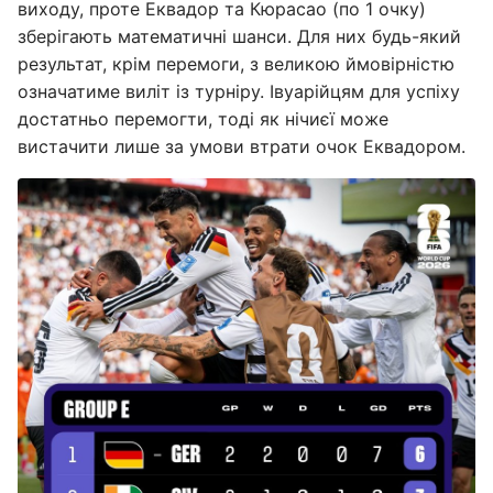
виходу, проте Еквадор та Кюрасао (по 1 очку)
зберігають математичні шанси. Для них будь-який
результат, крім перемоги, з великою ймовірністю
означатиме виліт із турніру. Івуарійцям для успіху
достатньо перемогти, тоді як нічиєї може
вистачити лише за умови втрати очок Еквадором.