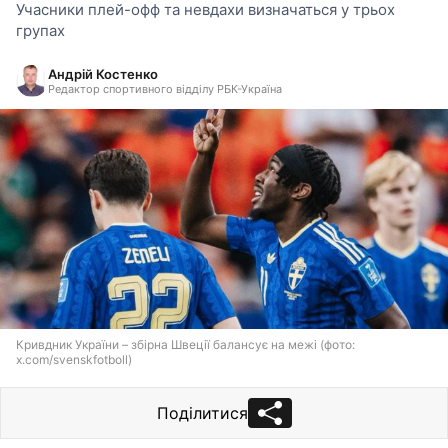
Учасники плей-офф та невдахи визначаться у трьох
групах
Андрій Костенко
Редактор спортивного відділу РБК-Україна
Кривдник України – збірна Швеції балансує на межі (фото:
x.com/svenskfotboll)
Поділитися