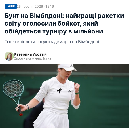
25 червня 2026 · 15:19
ІНШЕ
Бунт на Вімблдоні: найкращі ракетки
світу оголосили бойкот, який
обійдеться турніру в мільйони
Топ-тенісисти готують демарш на Вімблдоні
Катерина Урсатій
Спортивна журналістка