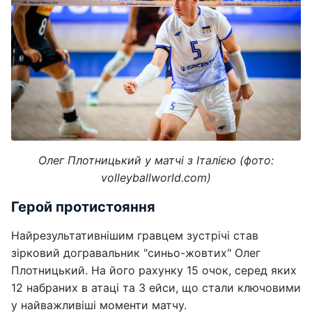
Олег Плотницький у матчі з Італією (фото:
volleyballworld.com)
Герой протистояння
Найрезультативнішим гравцем зустрічі став
зірковий догравальник "синьо-жовтих" Олег
Плотницький. На його рахунку 15 очок, серед яких
12 набраних в атаці та 3 ейси, що стали ключовими
у найважливіші моменти матчу.