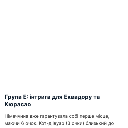
Група E: інтрига для Еквадору та
Кюрасао
Німеччина вже гарантувала собі перше місце,
маючи 6 очок. Кот-д'Івуар (3 очки) близький до