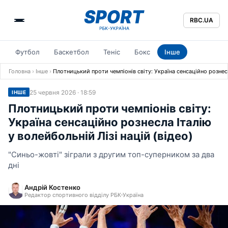
RBC.UA
Футбол
Баскетбол
Теніс
Бокс
Інше
Головна
›
Інше
›
Плотницький проти чемпіонів світу: Україна сенсаційно рознесла
25 червня 2026 · 18:59
ІНШЕ
Плотницький проти чемпіонів світу:
Україна сенсаційно рознесла Італію
у волейбольній Лізі націй (відео)
"Синьо-жовті" зіграли з другим топ-суперником за два
дні
Андрій Костенко
Редактор спортивного відділу РБК-Україна