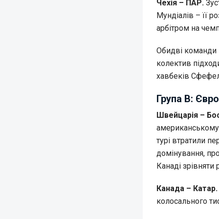
Чехія – ПАР.
Зуст
Мундіалів – її р
арбітром на чемп
Обидві команди п
колектив підход
хавбеків Сфефел
Група B: Євр
Швейцарія – Бос
американському 
турі втратили пе
домінування, про
Канаді зрівняти р
Канада – Катар.
колосального ти