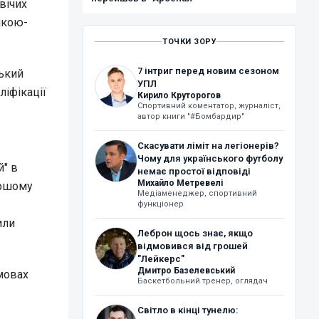
вічих
нкою-
ТОЧКИ ЗОРУ
7 інтриг перед новим сезоном
ський
УПЛ
ліфікації
Кирило Круторогов
Спортивний коментатор, журналіст,
автор книги "#Бомбардир"
Скасувати ліміт на легіонерів?
Чому для українського футболу
й" в
немає простої відповіді
Михайло Метревелі
ершому
Медіаменеджер, спортивний
функціонер
или
Леброн щось знає, якщо
відмовився від грошей
"Лейкерс"
Дмитро Базелевський
мовах
Баскетбольний тренер, оглядач
Світло в кінці тунелю: