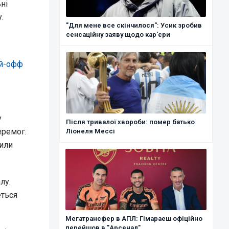
ні
.
"Для мене все скінчилося": Усик зробив
сенсаційну заяву щодо кар'єри
ей-офф
у
Після тривалої хвороби: помер батько
еремог.
Ліонеля Мессі
мили
лу.
еться
Мегатрансфер в АПЛ: Гімараеш офіційно
перейшов в "Арсенал"