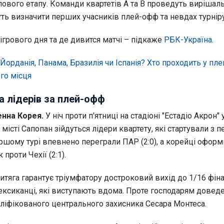
пового етапу. Команди квартетів A та B проведуть вирішаль
жуть визначити перших учасників плей-офф та невдах турніру
грового дня та де дивится матчі – підкаже
РБК-Україна
.
Йорданія, Панама, Бразилія чи Іспанія? Хто проходить у пл
го місця
ва лідерів за плей-офф
енна Корея.
У ніч проти п'ятниці на стадіоні "Естадіо Акрон" 
істі Сапопан зійдуться лідери квартету, які стартували з п
ршому турі впевнено переграли ПАР (2:0), а корейці офор
проти Чехії (2:1).
итяга гарантує тріумфатору достроковий вихід до 1/16 фіна
ксиканці, які виступають вдома. Проте господарям довед
аліфікованого центрального захисника Сесара Монтеса.