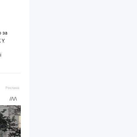
o за
Y.
і