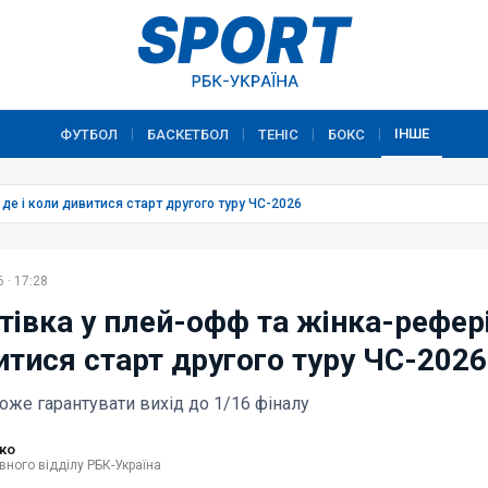
ІНШЕ
ФУТБОЛ
БАСКЕТБОЛ
ТЕНІС
БОКС
|
|
|
|
 де і коли дивитися старт другого туру ЧС-2026
 · 17:28
івка у плей-офф та жінка-рефері:
итися старт другого туру ЧС-2026
оже гарантувати вихід до 1/16 фіналу
ко
вного відділу РБК-Україна