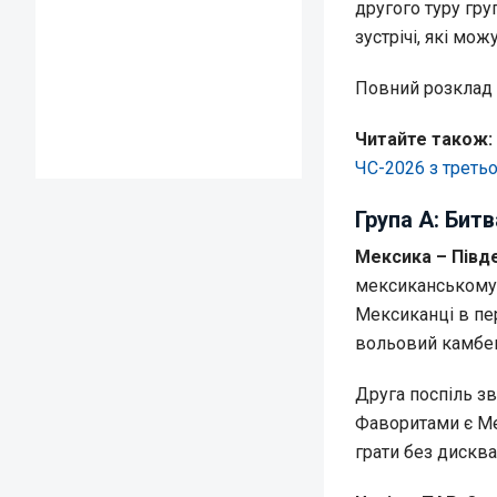
другого туру гру
зустрічі, які мо
Повний розклад і
Читайте також:
ЧС-2026 з третьо
Група A: Бит
Мексика – Півд
мексиканському м
Мексиканці в пе
вольовий камбек 
Друга поспіль зв
Фаворитами є Ме
грати без дискв