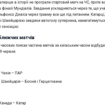
вперше в історії не програли стартовий матч на ЧС, проте в
 фіналі Мундіалів. Завдання ускладняється через те, що уч
льфонсо Девіса через травму все ще під питанням. Катарці,
зі Швейцарією завдяки автоголу суперника, намагатимутьс
у сенсацію.
ближчих матчів
 часових поясах частина матчів за київським часом відбуд
19 червня.
0. Чехія – ПАР
0. Швейцарія – Боснія і Герцеговина
. Канада – Катар