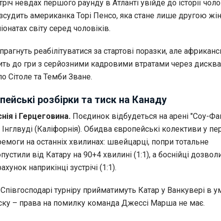
річ невдах першого раунду в Атланті увійде до історії чоло
озсудить американка Торі Пенсо, яка стане лише другою жі
іонатах світу серед чоловіків.
рагнуть реабілітуватися за стартові поразки, але африкан
ить до гри з серйозними кадровими втратами через дисква
о Сітоле та Темби Зване.
опейські розбірки та тиск на Канаду
нія і Герцеговина.
Поєдинок відбудеться на арені "Соу-Фа
Інглвуді (Каліфорнія). Обидва європейські колективи у п
ремоги на останніх хвилинах: швейцарці, попри тотальне
пустили від Катару на 90+4 хвилині (1:1), а боснійці дозвол
ахунок наприкінці зустрічі (1:1).
Співгосподарі турніру прийматимуть Катар у Ванкувері в у
ску – права на помилку команда Джессі Марша не має.