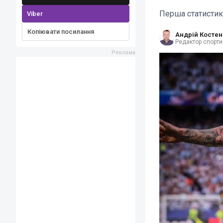
Перша статистик
Viber
Копіювати посилання
Андрій Костен
Редактор спорти