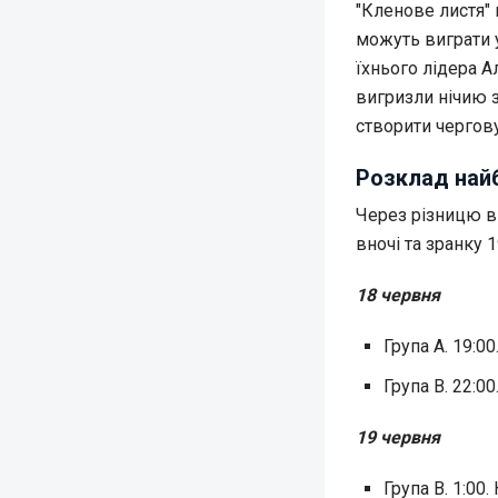
"Кленове листя" 
можуть виграти у
їхнього лідера А
вигризли нічию 
створити чергов
Розклад най
Через різницю в
вночі та зранку 
18 червня
Група А. 19:0
Група B. 22:0
19 червня
Група B. 1:00