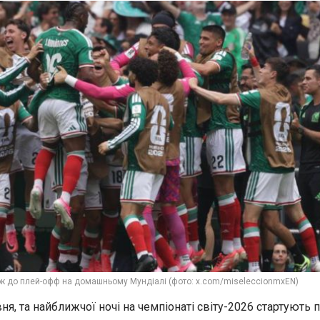
ок до плей-офф на домашньому Мундіалі (фото: x.com/miseleccionmxEN)
вня, та найближчої ночі на чемпіонаті світу-2026 стартують