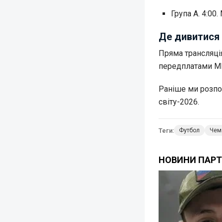
Група А. 4:00
Де дивитися 
Пряма трансляція
передплатами ME
Раніше ми розпо
світу-2026.
Теги:
Футбол
Чемп