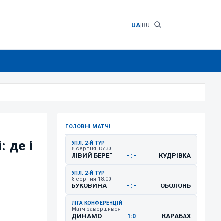
UA
|
RU
ГОЛОВНІ МАТЧІ
 де і
УПЛ. 2-Й ТУР
8 серпня 15:30
ЛІВИЙ БЕРЕГ
КУДРІВКА
- : -
УПЛ. 2-Й ТУР
8 серпня 18:00
БУКОВИНА
ОБОЛОНЬ
- : -
ЛІГА КОНФЕРЕНЦІЙ
Матч завершився
ДИНАМО
КАРАБАХ
1:0