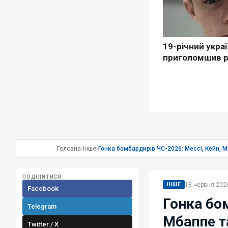
Головна
›
Інше
›
Гонка бомбардирів ЧС-2026: Мессі, Кейн, М
ПОДІЛИТИСЯ
18 червня 2026
ІНШЕ
Facebook
Гонка бо
Telegram
Мбаппе та
Twitter / X