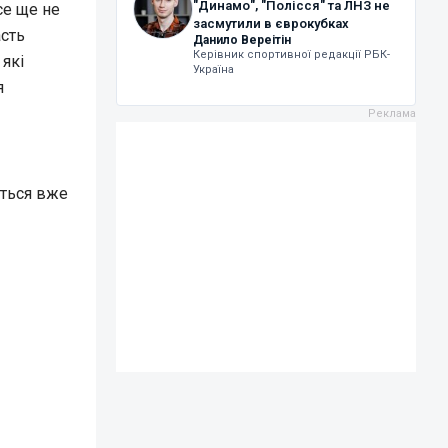
"Динамо", "Полісся" та ЛНЗ не
се ще не
засмутили в єврокубках
асть
Данило Вереітін
Керівник спортивної редакції РБК-
 які
Україна
я
еться вже