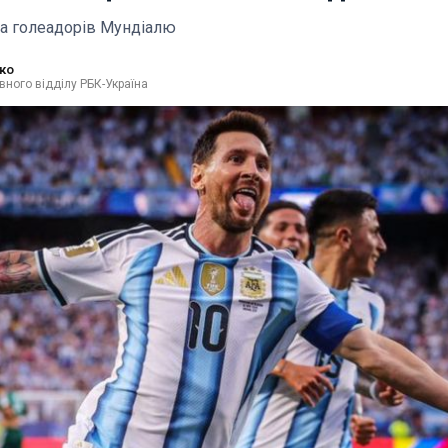
а голеадорів Мундіалю
ко
вного відділу РБК-Україна