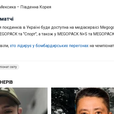
. Мексика – Південна Корея
матчі
 поєдинків в Україні буде доступна на медіасервісі Megog
GOPACK та "Спорт", а також у MEGOPACK N+S та MEGOPACK 
віли,
хто лідирує у бомбардирських перегонах
на чемпіонат
іонат світу