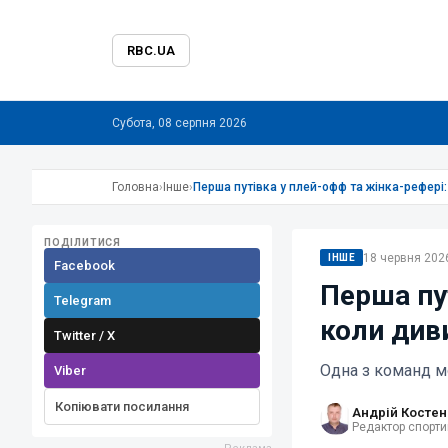
RBC.UA
Субота, 08 серпня 2026
Головна
›
Інше
›
Перша путівка у плей-офф та жінка-рефері:
ПОДІЛИТИСЯ
18 червня 2026
ІНШЕ
Facebook
Перша пут
Telegram
коли див
Twitter / X
Одна з команд м
Viber
Копіювати посилання
Андрій Костен
Редактор спорти