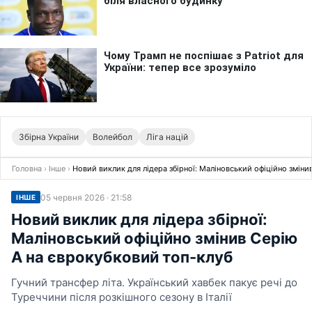
Збірна України
Волейбол
Ліга націй
Головна
›
Інше
›
Новий виклик для лідера збірної: Маліновський офіційно зміни
05 червня 2026 · 21:58
ІНШЕ
Новий виклик для лідера збірної:
Маліновський офіційно змінив Серію
А на єврокубковий топ-клуб
Гучний трансфер літа. Український хавбек пакує речі до
Туреччини після розкішного сезону в Італії