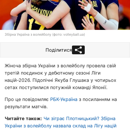
Збірна Україна з волейболу (фото: volleyball.ua)
Поділитися
Жіноча збірна України з волейболу провела свій
третій поєдинок у дебютному сезоні Ліги
націй-2026. Підопічні Якуба Глушака у чотирьох
сетах поступилися потужній команді Японії.
Про це повідомляє
РБК-Україна
з посиланням на
результати матчів.
Читайте також:
Чи зіграє Плотницький? Збірна
України з волейболу назвала склад на Лігу націй