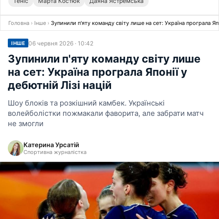
Теніс
Марта Костюк
Даяна Ястремська
Головна
›
Інше
›
Зупинили п'яту команду світу лише на сет: Україна програла Япо
06 червня 2026 · 10:42
ІНШЕ
Зупинили п'яту команду світу лише
на сет: Україна програла Японії у
дебютній Лізі націй
Шоу блоків та розкішний камбек. Українські
волейболістки пожмакали фаворита, але забрати матч
не змогли
Катерина Урсатій
Спортивна журналістка