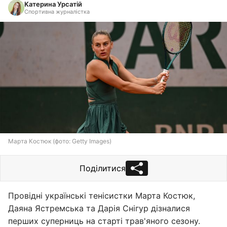
Катерина Урсатій
Спортивна журналістка
Марта Костюк (фото: Getty Images)
Поділитися
Провідні українські тенісистки Марта Костюк,
Даяна Ястремська та Дарія Снігур дізналися
перших суперниць на старті трав'яного сезону.