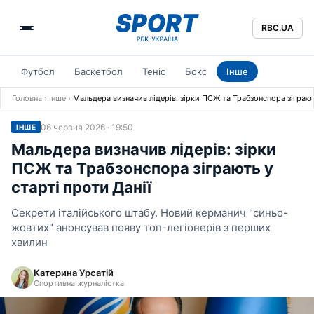
RBC.UA
Футбол
Баскетбол
Теніс
Бокс
Інше
Головна
›
Інше
›
Мальдера визначив лідерів: зірки ПСЖ та Трабзонспора зіграют
06 червня 2026 · 19:50
ІНШЕ
Мальдера визначив лідерів: зірки
ПСЖ та Трабзонспора зіграють у
старті проти Данії
Секрети італійського штабу. Новий керманич "синьо-
жовтих" анонсував появу топ-легіонерів з перших
хвилин
Катерина Урсатій
Спортивна журналістка