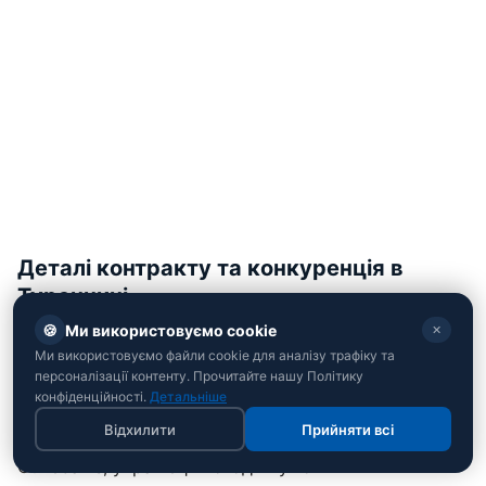
Деталі контракту та конкуренція в
Туреччині
🍪
Ми використовуємо cookie
✕
До складу турецького гранда Руслан доєднався у
Ми використовуємо файли cookie для аналізу трафіку та
статусі вільного агента, оскільки його угода з
персоналізації контенту. Прочитайте нашу Політику
італійським "Дженоа" підійшла до завершення.
конфіденційності.
Детальніше
Відхилити
Прийняти всі
За інформацією авторитетного місцевого видання
Gunebakis, українець погодив умови