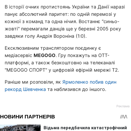
В історії очних протистоянь України та Данії наразі
панує абсолютний паритет: по одній перемозі у
кожної з команд та одна нічия. Востаннє "синьо-
жовті" перемагали данців ще у березні 2005 року
завдяки голу Андрія Вороніна (1:0).
Ексклюзивним транслятором поєдинку є
медіасервіс
MEGOGO
. Гру покажуть на OTT-
платформі, а також безкоштовно на телеканалі
"MEGOGO СПОРТ" у цифровій ефірній мережі Т2.
Раніше ми розповіли, як
Ярмоленко побив один
рекорд Шевченка
та наблизився до іншого.