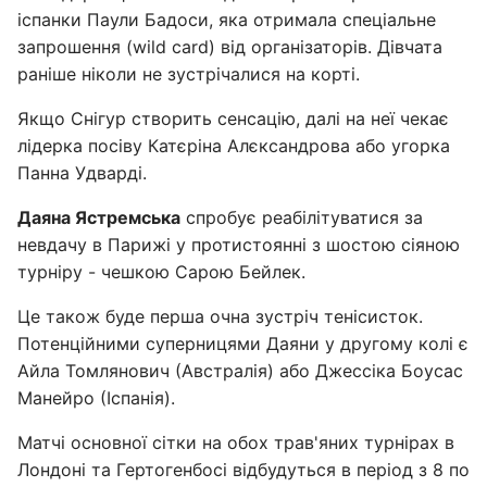
іспанки Паули Бадоси, яка отримала спеціальне
запрошення (wild card) від організаторів. Дівчата
раніше ніколи не зустрічалися на корті.
Якщо Снігур створить сенсацію, далі на неї чекає
лідерка посіву Катєріна Алєксандрова або угорка
Панна Удварді.
Даяна Ястремська
спробує реабілітуватися за
невдачу в Парижі у протистоянні з шостою сіяною
турніру - чешкою Сарою Бейлек.
Це також буде перша очна зустріч тенісисток.
Потенційними суперницями Даяни у другому колі є
Айла Томлянович (Австралія) або Джессіка Боусас
Манейро (Іспанія).
Матчі основної сітки на обох трав'яних турнірах в
Лондоні та Гертогенбосі відбудуться в період з 8 по