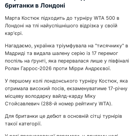
британки в Лондоні
Марта Костюк підходить до турніру WTA 500 в
Лондоні на тлі найуспішнішого відрізка у своїй
кар'єрі.
Нагадаємо, українка тріумфувала на "тисячнику" в
Мадриді та видала шалену серію із 17 перемог
поспіль на ґрунті, яка перервалася лише у півфіналі
Ролан Гаррос-2026 проти Мірри Андрєєвої.
У першому колі лондонського турніру Костюк, яка
отримала високий посів, екзаменуватиме 17-річну
місцеву володарку вайлд-карду Міку
Стойсавлевич (288-й номер рейтингу WTA).
Для британки це дебют в основній сітці турнірів
такої категорії.