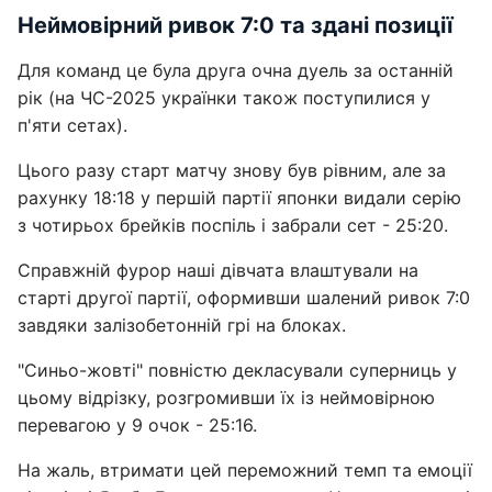
Неймовірний ривок 7:0 та здані позиції
Для команд це була друга очна дуель за останній
рік (на ЧС-2025 українки також поступилися у
п'яти сетах).
Цього разу старт матчу знову був рівним, але за
рахунку 18:18 у першій партії японки видали серію
з чотирьох брейків поспіль і забрали сет - 25:20.
Справжній фурор наші дівчата влаштували на
старті другої партії, оформивши шалений ривок 7:0
завдяки залізобетонній грі на блоках.
"Синьо-жовті" повністю декласували суперниць у
цьому відрізку, розгромивши їх із неймовірною
перевагою у 9 очок - 25:16.
На жаль, втримати цей переможний темп та емоції