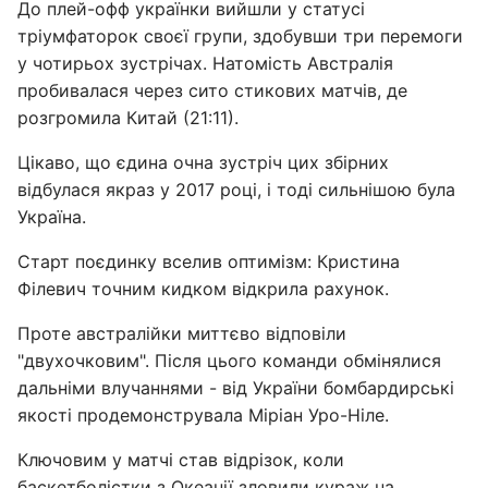
До плей-офф українки вийшли у статусі
тріумфаторок своєї групи, здобувши три перемоги
у чотирьох зустрічах. Натомість Австралія
пробивалася через сито стикових матчів, де
розгромила Китай (21:11).
Цікаво, що єдина очна зустріч цих збірних
відбулася якраз у 2017 році, і тоді сильнішою була
Україна.
Старт поєдинку вселив оптимізм: Кристина
Філевич точним кидком відкрила рахунок.
Проте австралійки миттєво відповіли
"двухочковим". Після цього команди обмінялися
дальніми влучаннями - від України бомбардирські
якості продемонструвала Міріан Уро-Ніле.
Ключовим у матчі став відрізок, коли
баскетболістки з Океанії зловили кураж на