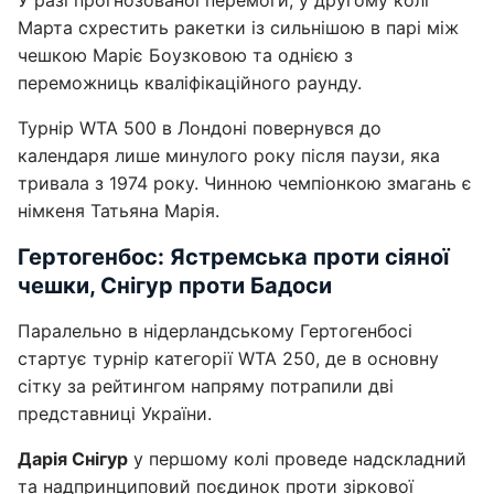
У разі прогнозованої перемоги, у другому колі
Марта схрестить ракетки із сильнішою в парі між
чешкою Маріє Боузковою та однією з
переможниць кваліфікаційного раунду.
Турнір WTA 500 в Лондоні повернувся до
календаря лише минулого року після паузи, яка
тривала з 1974 року. Чинною чемпіонкою змагань є
німкеня Татьяна Марія.
Гертогенбос: Ястремська проти сіяної
чешки, Снігур проти Бадоси
Паралельно в нідерландському Гертогенбосі
стартує турнір категорії WTA 250, де в основну
сітку за рейтингом напряму потрапили дві
представниці України.
Дарія Снігур
у першому колі проведе надскладний
та надпринциповий поєдинок проти зіркової