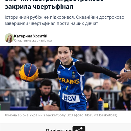
закрила чвертьфінал
Історичний рубіж не підкорився. Океанійки достроково
завершили чвертьфінал проти наших дівчат
Катерина Урсатій
Спортивна журналістка
Жіноча збірна України з баскетболу 3x3 (фото: fiba3x3.basketball)
Поділитися