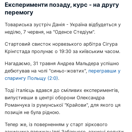
Експерименти позаду, курс - на другу
перемогу
Товариська зустріч Данія - Україна відбудеться у
неділю, 7 червня, на "Оденсе Стедіум".
Стартовий свисток норвезького арбітра Сігура
Крінгстада пролунає о 19:30 за київським часом.
Нагадаємо, 31 травня Андреа Мальдера успішно
дебютував на чолі "синьо-жовтих",
перегравши у
спарингу Польщу (2:0)
.
Тоді італієць вдався до сміливих експериментів,
випустивши в центрі оборони Олександра
Романчука із румунської "Крайови", для якого ця
позиція не була рідною.
Тепер же, із поверненням у старт зіркового
захисника парижан Іллі Забарного, захисні редути