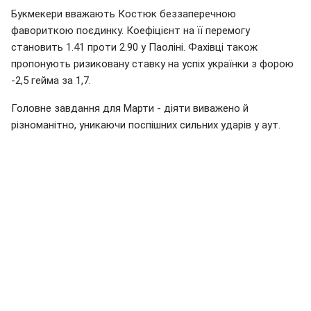
Букмекери вважають Костюк беззаперечною
фавориткою поєдинку. Коефіцієнт на її перемогу
становить 1.41 проти 2.90 у Паоліні. Фахівці також
пропонують ризиковану ставку на успіх українки з форою
-2,5 гейма за 1,7.
Головне завдання для Марти - діяти виважено й
різноманітно, уникаючи поспішних сильних ударів у аут.