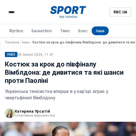
RBC.UA
Футбол
Баскетбол
Теніс
Бокс
Інше
Головна
›
Інше
›
Костюк за крок до півфіналу Вімблдона: де дивитися та які
08 липня 2026, 11:41
ІНШЕ
Костюк за крок до півфіналу
Вімблдона: де дивитися та які шанси
проти Паоліні
Українська тенісистка вперше в у кар'єрі зіграє у
чвертьфіналі Вімблдону
Катерина Урсатій
Спортивна журналістка