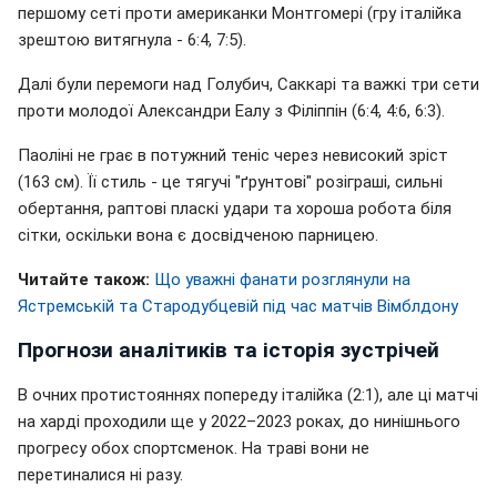
першому сеті проти американки Монтгомері (гру італійка
зрештою витягнула - 6:4, 7:5).
Далі були перемоги над Голубич, Саккарі та важкі три сети
проти молодої Александри Еалу з Філіппін (6:4, 4:6, 6:3).
Паоліні не грає в потужний теніс через невисокий зріст
(163 см). Її стиль - це тягучі "ґрунтові" розіграші, сильні
обертання, раптові пласкі удари та хороша робота біля
сітки, оскільки вона є досвідченою парницею.
Читайте також:
Що уважні фанати розглянули на
Ястремській та Стародубцевій під час матчів Вімблдону
Прогнози аналітиків та історія зустрічей
В очних протистояннях попереду італійка (2:1), але ці матчі
на харді проходили ще у 2022–2023 роках, до нинішнього
прогресу обох спортсменок. На траві вони не
перетиналися ні разу.