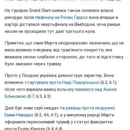
На турнірах Grand Slam киянка також оновлює власні
рекорди: після
півфіналу на Ролан Гаррос
вона вперше в
кар'єрі дісталася чвертьфіналу на Вімблдоні, хоча раніше
ніколи не проходила тут далі третього кола.
Примітно, що сама Марта неодноразово зазначала, що не
мала великих очікувань від трав'яного покриття, яке
вважала своєю слабкою стороною, до того ж підготовку
було змазано через травму.
Проте у Лондоні українка демонструє характер. Вона
впевнено
стартувала проти Наді Подороської
(6:2, 6:1),
після чого вирвала важку
вольову перемогу над Анною
Блінковою
(6:7, 6:3, 6:3).
Далі був злам серії невдач та
реванш проти незручної
Емми Наварро
(6:2, 4:6, 6:1), а у минулому раунді Марта
оформила переконливий тріумф у статусі фаворитки
проти Ешлін Крюгер (6:4, 6:4).