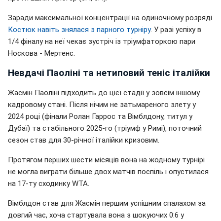
Заради максимальної концентрації на одиночному розряді
Костюк навіть знялася з парного турніру
. У разі успіху в
1/4 фіналу на неї чекає зустріч із тріумфаторкою пари
Носкова - Мертенс.
Невдачі Паоліні та нетиповий теніс італійки
Жасмін Паоліні підходить до цієї стадії у зовсім іншому
кадровому стані. Після нічим не затьмареного злету у
2024 році (фінали Ролан Гаррос та Вімблдону, титул у
Дубаї) та стабільного 2025-го (тріумф у Римі), поточний
сезон став для 30-річної італійки кризовим.
Протягом перших шести місяців вона на жодному турнірі
не могла виграти більше двох матчів поспіль і опустилася
на 17-ту сходинку WTA.
Вімблдон став для Жасмін першим успішним спалахом за
довгий час, хоча стартувала вона з шокуючих 0:6 у