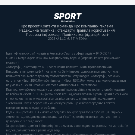
Про проєкт
·
Контакти
·
Команда
·
Про компанію
·
Реклама
·
Редакційна політика і стандарти
·
Правила користування
·
Правова інформація
·
Політика конфіденційності
·
2026 © LLC «UBT MEDIA»
Ідентифікатор онлайн-медіа в Реєстрі суб’єктів у сфері медіа — R40-05347
Онлайн-медіа «Sport RBC.UA» має двомовну версію (українською та російською
мовами).
Фотографії, ілюстрації та інші зображення належать їхнім правовласникам.
Використання фотографій, позначених Getty Images, допускається виключно за
наявності письмового дозволу фотоагентства Getty Images. Фотографії, позначені
логотипом «Sport RBC.UA» або підписані «Sport RBC.UA», можуть використовуватися
на умовах ліцензії Creative Commons Attribution 4.0 International.
При повному або частковому відтворенні інформаційних матеріалів, опублікованих
на вебсайті «Sport RBC.UA» (www.sport.rbc.ua), обов'язковим є розміщення активного
гіперпосилання на www.sport.rbc.ua, відкритого для індексації пошуковими
системами. Таке гіперпосилання має бути розміщене безпосередньо в тексті
матеріалу не нижче другого абзацу.
Редакція «Sport RBC.UA» може не поділяти точку зору авторів публікацій. Оціночні
судження, відповідно до законодавства України, не підлягають спростуванню та
доведенню їх правдивості.
За достовірність, зміст і відповідність вимогам законодавства рекламних матеріалів
відповідальність несе рекламодавець.
Матеріали, позначені плашками «Прес-реліз», «Спецпроєкт», «Партнерський