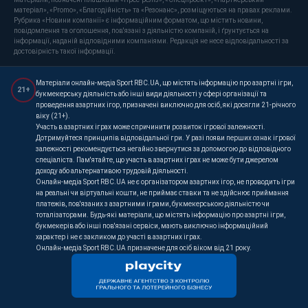
матеріал», «Promo», «Благодійність» та «Резонанс», розміщуються на правах реклами.
Рубрика «Новини компанії» є інформаційним форматом, що містить новини,
повідомлення та оголошення, пов'язані з діяльністю компаній, і ґрунтується на
інформації, наданій відповідними компаніями. Редакція не несе відповідальності за
достовірність такої інформації.
Матеріали онлайн-медіа Sport RBC.UA, що містять інформацію про азартні ігри,
21+
букмекерську діяльність або інші види діяльності у сфері організації та
проведення азартних ігор, призначені виключно для осіб, які досягли 21-річного
віку (21+).
Участь в азартних іграх може спричинити розвиток ігрової залежності.
Дотримуйтеся принципів відповідальної гри. У разі появи перших ознак ігрової
залежності рекомендується негайно звернутися за допомогою до відповідного
спеціаліста. Пам'ятайте, що участь в азартних іграх не може бути джерелом
доходу або альтернативою трудовій діяльності.
Онлайн-медіа Sport RBC.UA не є організатором азартних ігор, не проводить ігри
на реальні чи віртуальні кошти, не приймає ставки та не здійснює приймання
платежів, пов'язаних з азартними іграми, букмекерською діяльністю чи
тоталізаторами. Будь-які матеріали, що містять інформацію про азартні ігри,
букмекерів або інші пов'язані сервіси, мають виключно інформаційний
характер і не є закликом до участі в азартних іграх.
Онлайн-медіа Sport RBC.UA призначене для осіб віком від 21 року.