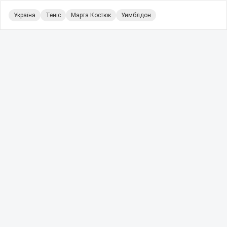
Україна
Теніс
Марта Костюк
Уимблдон