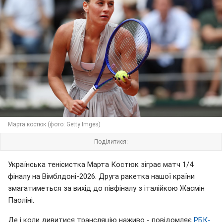
Марта костюк (фото: Getty Imges)
Поділитися:
Українська тенісистка Марта Костюк зіграє матч 1/4
фіналу на Вімблдоні-2026. Друга ракетка нашої країни
змагатиметься за вихід до півфіналу з італійкою Жасмін
Паоліні.
Де і коли дивитися трансляцію наживо - повідомляє
РБК-