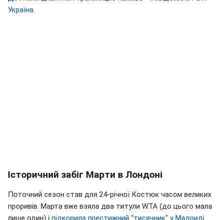
Україна
.
Історичний забіг Марти в Лондоні
Поточний сезон став для 24-річної Костюк часом великих
проривів. Марта вже взяла два титули WTA (до цього мала
лише один) і
підкорила престижний "тисячник" у Мадриді
.