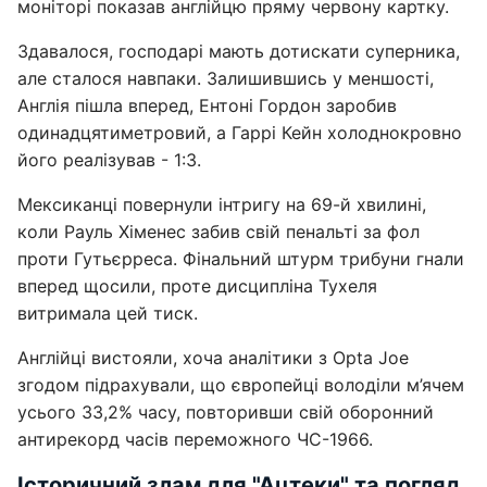
моніторі показав англійцю пряму червону картку.
Здавалося, господарі мають дотискати суперника,
але сталося навпаки. Залишившись у меншості,
Англія пішла вперед, Ентоні Гордон заробив
одинадцятиметровий, а Гаррі Кейн холоднокровно
його реалізував - 1:3.
Мексиканці повернули інтригу на 69-й хвилині,
коли Рауль Хіменес забив свій пенальті за фол
проти Гутьєрреса. Фінальний штурм трибуни гнали
вперед щосили, проте дисципліна Тухеля
витримала цей тиск.
Англійці вистояли, хоча аналітики з Opta Joe
згодом підрахували, що європейці володіли м’ячем
усього 33,2% часу, повторивши свій оборонний
антирекорд часів переможного ЧС-1966.
Історичний злам для "Ацтеки" та погляд