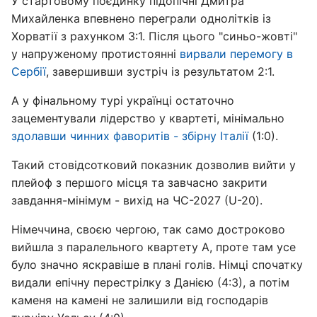
У стартовому поєдинку підопічні Дмитра
Михайленка впевнено переграли однолітків із
Хорватії з рахунком 3:1. Після цього "синьо-жовті"
у напруженому протистоянні
вирвали перемогу в
Сербії
, завершивши зустріч із результатом 2:1.
А у фінальному турі українці остаточно
зацементували лідерство у квартеті, мінімально
здолавши чинних фаворитів - збірну Італії
(1:0).
Такий стовідсотковий показник дозволив вийти у
плейоф з першого місця та завчасно закрити
завдання-мінімум - вихід на ЧС-2027 (U-20).
Німеччина, своєю чергою, так само достроково
вийшла з паралельного квартету А, проте там усе
було значно яскравіше в плані голів. Німці спочатку
видали епічну перестрілку з Данією (4:3), а потім
каменя на камені не залишили від господарів