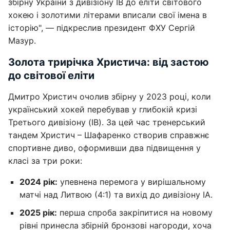
збірну України з дивізіону IB до еліти світового
хокею і золотими літерами вписали свої імена в
історію", — підкреслив президент ФХУ Сергій
Мазур.
Золота трирічка Христича: від застою
до світової еліти
Дмитро Христич очолив збірну у 2023 році, коли
український хокей перебував у глибокій кризі
Третього дивізіону (IB). За цей час тренерський
тандем Христич – Шафаренко створив справжнє
спортивне диво, оформивши два підвищення у
класі за три роки:
2024 рік:
упевнена перемога у вирішальному
матчі над Литвою (4:1) та вихід до дивізіону IA.
2025 рік:
перша спроба закріпитися на новому
рівні принесла збірній бронзові нагороди, хоча