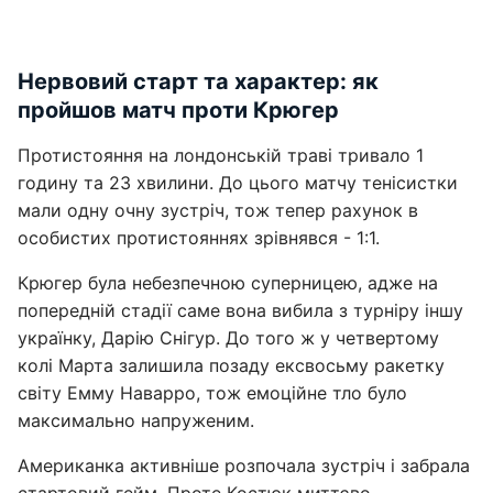
Нервовий старт та характер: як
пройшов матч проти Крюгер
Протистояння на лондонській траві тривало 1
годину та 23 хвилини. До цього матчу тенісистки
мали одну очну зустріч, тож тепер рахунок в
особистих протистояннях зрівнявся - 1:1.
Крюгер була небезпечною суперницею, адже на
попередній стадії саме вона вибила з турніру іншу
українку, Дарію Снігур. До того ж у четвертому
колі Марта залишила позаду ексвосьму ракетку
світу Емму Наварро, тож емоційне тло було
максимально напруженим.
Американка активніше розпочала зустріч і забрала