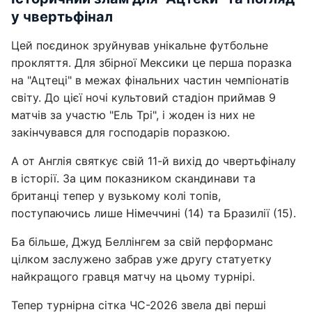
у чвертьфінал
Цей поєдинок зруйнував унікальне футбольне
прокляття. Для збірної Мексики це перша поразка
на "Ацтеці" в межах фінальних частин чемпіонатів
світу. До цієї ночі культовий стадіон приймав 9
матчів за участю "Ель Трі", і жоден із них не
закінчувався для господарів поразкою.
А от Англія святкує свій 11-й вихід до чвертьфіналу
в історії. За цим показником скандинави та
британці тепер у вузькому колі топів,
поступаючись лише Німеччині (14) та Бразилії (15).
Ба більше, Джуд Беллінгем за свій перформанс
цілком заслужено забрав уже другу статуетку
найкращого гравця матчу на цьому турнірі.
Тепер турнірна сітка ЧС-2026 звела дві перші