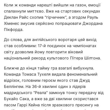
Коли ж команди нарешті вийшли на газон, емоції
спалахнули миттєво. Вже на стартових секундах
Деклан Райс схопив "гірчичник", а згодом Рауль
Хіменес змусив серйозно попрацювати Джордана
Пікфорда.
До слова, для англійського воротаря цей вихід
став особливим: 17-й поєдинок на чемпіонатах
світу дозволив йому повторити віковий
національний рекорд культового Пітера Шілтона.
Ближче до кінця тайму гра взагалі вибухнула.
Команда Томаса Тухеля видала феноменальний
відрізок, головним героєм якого став Джуд
Беллінгем. На 36-й хвилині один з лідерів
мадридського "Реала" замкнув тонку передачу від
Букайо Сака, а вже за дві хвилини скористався
пасом Гаррі Кейна після зразкового пресингу на