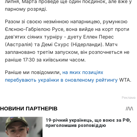
липня, Марта проведе ще один поєдинок, але вже у
парному розряді.
Разом зі своєю незмінною напарницею, румункою
Єлєною-Габріелою Русе, вона вийде на корт проти
дев'ятих сіяних турніру - дуету Еллен Перес
(Австралія) та Демі Схурс (Нідерланди). Матч
заплановано третім запуском, він розпочнеться не
раніше 17:30 за київським часом.
Раніше ми повідомили,
на яких позиціях
перебувають українки в оновленому рейтингу
WTA.