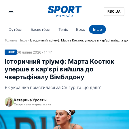
RBC.UA
Футбол
Баскетбол
Теніс
Бокс
Інше
Головна
›
Інше
›
Історичний тріумф: Марта Костюк уперше в кар'єрі вийшла до
06 липня 2026 · 14:41
ІНШЕ
Історичний тріумф: Марта Костюк
уперше в кар'єрі вийшла до
чвертьфіналу Вімблдону
Як українка помстилася за Снігур та що далі?
Катерина Урсатій
Спортивна журналістка