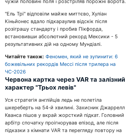
чужій половині поля і розстріляв порожні ворота.
"Ель Трі" відповіли майже миттєво, Хуліан
Кіньйонес вдало підкараулив відскік після
розіграшу стандарту і пробив Пікфорда,
встановивши абсолютний рекорд Мексики - 5
результативних дій на одному Мундіалі.
Читайте також:
Феномен, який не зупинити: 6
божевільних рекордів Мессі після трилера на
ЧС-2026
Червона картка через VAR та залізний
характер "Трьох левів"
Уся стратегія англійців ледь не полетіла
шкереберть на 54-й хвилині. Захисник Джаррелл
Кванса пішов у вкрай жорсткий підкат. Головний
арбітр спочатку проігнорував епізод, але після
підказки з кімнати VAR та перегляду повтору на