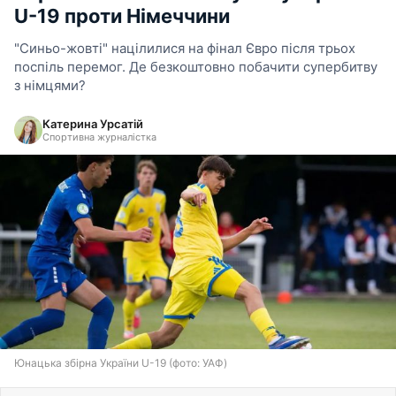
U-19 проти Німеччини
"Синьо-жовті" націлилися на фінал Євро після трьох
поспіль перемог. Де безкоштовно побачити супербитву
з німцями?
Катерина Урсатій
Спортивна журналістка
Юнацька збірна України U-19 (фото: УАФ)