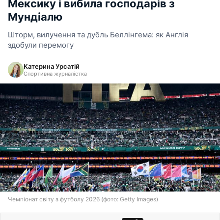
Мексику і вибила господарів з
Мундіалю
Шторм, вилучення та дубль Беллінгема: як Англія
здобули перемогу
Катерина Урсатій
Спортивна журналістка
Чемпіонат світу з футболу 2026 (фото: Getty Images)