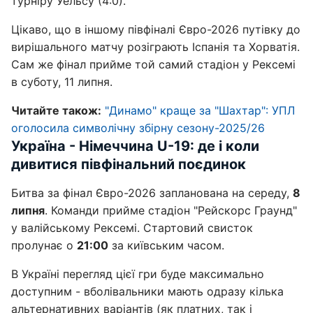
турніру Уельсу (4:0).
Цікаво, що в іншому півфіналі Євро-2026 путівку до
вирішального матчу розіграють Іспанія та Хорватія.
Сам же фінал прийме той самий стадіон у Рексемі
в суботу, 11 липня.
Читайте також:
"Динамо" краще за "Шахтар": УПЛ
оголосила символічну збірну сезону-2025/26
Україна - Німеччина U-19: де і коли
дивитися півфінальний поєдинок
Битва за фінал Євро-2026 запланована на середу,
8
липня
. Команди прийме стадіон "Рейскорс Граунд"
у валійському Рексемі. Стартовий свисток
пролунає о
21:00
за київським часом.
В Україні перегляд цієї гри буде максимально
доступним - вболівальники мають одразу кілька
альтернативних варіантів (як платних, так і