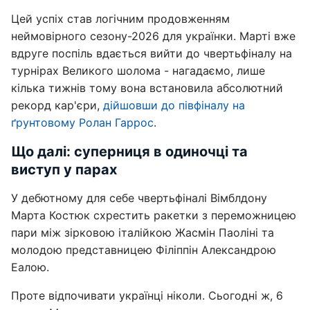
Цей успіх став логічним продовженням
неймовірного сезону-2026 для українки. Марті вже
вдруге поспіль вдається вийти до чвертьфіналу на
турнірах Великого шолома - нагадаємо, лише
кілька тижнів тому вона встановила абсолютний
рекорд кар'єри,
дійшовши до півфіналу на
ґрунтовому Ролан Гаррос
.
Що далі: суперниця в одиночці та
виступ у парах
У дебютному для себе чвертьфіналі Вімблдону
Марта Костюк схрестить ракетки з переможницею
пари між зірковою італійкою Жасмін Паоліні та
молодою представницею Філіппін Александрою
Еалою.
Проте відпочивати українці ніколи. Сьогодні ж, 6