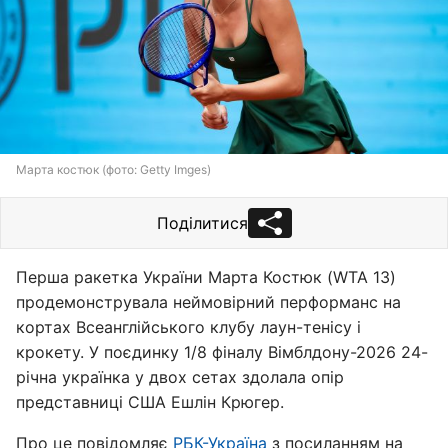
Марта костюк (фото: Getty Imges)
Поділитися
Перша ракетка України Марта Костюк (WTA 13)
продемонструвала неймовірний перформанс на
кортах Всеанглійського клубу лаун-тенісу і
крокету. У поєдинку 1/8 фіналу Вімблдону-2026 24-
річна українка у двох сетах здолала опір
представниці США Ешлін Крюгер.
Про це повідомляє
РБК-Україна
з посиланням на