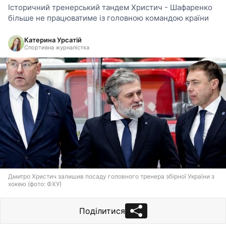
Історичний тренерський тандем Христич - Шафаренко
більше не працюватиме із головною командою країни
Катерина Урсатій
Спортивна журналістка
Дмитро Христич залишив посаду головного тренера збірної України з
хокею (фото: ФХУ)
Поділитися