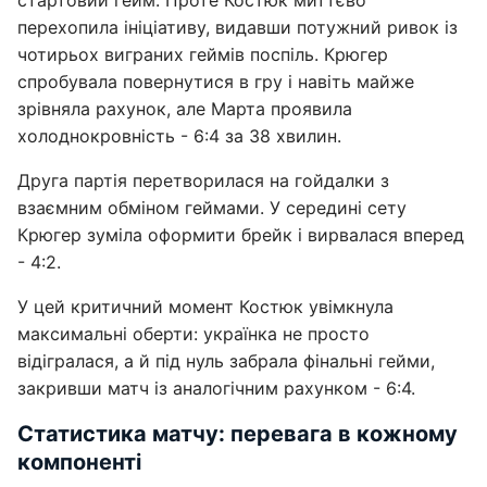
стартовий гейм. Проте Костюк миттєво
перехопила ініціативу, видавши потужний ривок із
чотирьох виграних геймів поспіль. Крюгер
спробувала повернутися в гру і навіть майже
зрівняла рахунок, але Марта проявила
холоднокровність - 6:4 за 38 хвилин.
Друга партія перетворилася на гойдалки з
взаємним обміном геймами. У середині сету
Крюгер зуміла оформити брейк і вирвалася вперед
- 4:2.
У цей критичний момент Костюк увімкнула
максимальні оберти: українка не просто
відігралася, а й під нуль забрала фінальні гейми,
закривши матч із аналогічним рахунком - 6:4.
Статистика матчу: перевага в кожному
компоненті