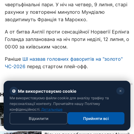
чвертьфінальні пари. У ніч на четвер, 9 липня, старі
рахунки у повторенні минулого Мундіалю
зводитимуть Франція та Марокко.
А от битва Англії проти сенсаційної Норвегії Ерлінга
Голанда запланована на ніч проти неділі, 12 липня, о
00:00 за київським часом.
Раніше
ШІ назвав головних фаворитів на "золото"
ЧС-2026
перед стартом плей-офф.
🍪
Ми використовуємо cookie
✕
Ми використовуємо файли cookie для аналізу трафіку та
персоналізації контенту. Прочитайте нашу Політику
конфіденційності.
Детальніше
Відхилити
Прийняти всі