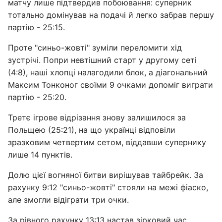
матчу лише підтвердив побоювання: суперник
тотально домінував на подачі й легко забрав першу
партію - 25:15.
Проте "синьо-жовті" зуміли переломити хід
зустрічі. Попри невтішний старт у другому сеті
(4:8), наші хлопці налагодили блок, а діагональний
Максим Тонконог своїми 9 очками допоміг виграти
партію - 25:20.
Третє ігрове відрізання знову залишилося за
Польщею (25:21), на що українці відповіли
зразковим четвертим сетом, віддавши супернику
лише 14 пунктів.
Долю цієї вогняної битви вирішував тайбрейк. За
рахунку 9:12 "синьо-жовті" стояли на межі фіаско,
але змогли відіграти три очки.
За рівного рахунку 13:13 настав зірковий час