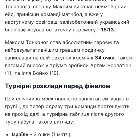
Тонконога: спершу Максим виконав неймовірний
ейс, принісши команді матчбол, а вже у
наступному розіграші залізобетонний український
блок зафіксував остаточну перемогу -
15:13
.
Максим Тонконог став абсолютним героєм та
найрезультативнішим гравцем поєдинку,
записавши на свій рахунок космічні
34 очки
. Також
вагомий внесок у тріумф зробили Артем Черватюк
(11) та Ілля Бойко (10).
Турнірні розклади перед фіналом
Цей епічний камбек повністю заплутав ситуацію в
групі І, де тепер одразу три команди претендують
на прохід далі, а турнірна таблиця після другого
туру набула такого вигляду:
Ізраїль
- 3 очки (1 матч)