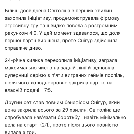
Більш досвідчена Світоліна з перших хвилин
захопила ініціативу, продемонструвала фірмову
агресивну гру та швидко повела з розгромним
рахунком 4:0. У цей момент здавалося, що доля
першої партії вирішена, проте Снігур здійснила
справжнє диво.
24-річна киянка перехопила ініціативу, заграла
максимально чисто на задній лінії й відповіла
суперниці серією з п'яти виграних геймів поспіль,
після чого холоднокровно закрила партію на
власній подачі - 7:5.
Другий сет став повним бенефісом Снігур, який
вона закрила всього за 29 хвилин. Світоліна ще
спробувала нав'язати боротьбу і навіть мінімально
вела на старті (2:1), проте після цього повністю
випала з гри.