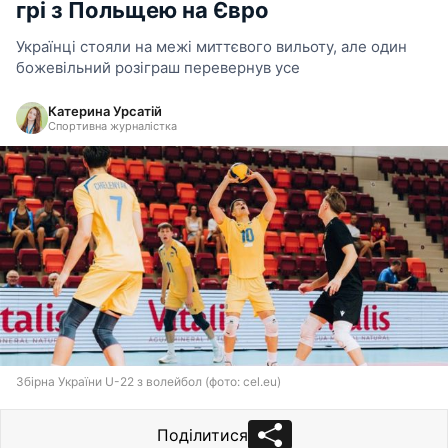
грі з Польщею на Євро
Українці стояли на межі миттєвого вильоту, але один
божевільний розіграш перевернув усе
Катерина Урсатій
Спортивна журналістка
Збірна України U-22 з волейбол (фото: cel.eu)
Поділитися