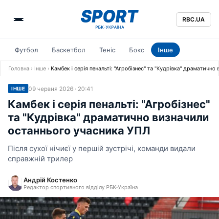
RBC.UA
Футбол
Баскетбол
Теніс
Бокс
Інше
Головна
›
Інше
›
Камбек і серія пенальті: "Агробізнес" та "Кудрівка" драматичн
09 червня 2026 · 20:41
ІНШЕ
Камбек і серія пенальті: "Агробізнес"
та "Кудрівка" драматично визначили
останнього учасника УПЛ
Після сухої нічиєї у першій зустрічі, команди видали
справжній трилер
Андрій Костенко
Редактор спортивного відділу РБК-Україна