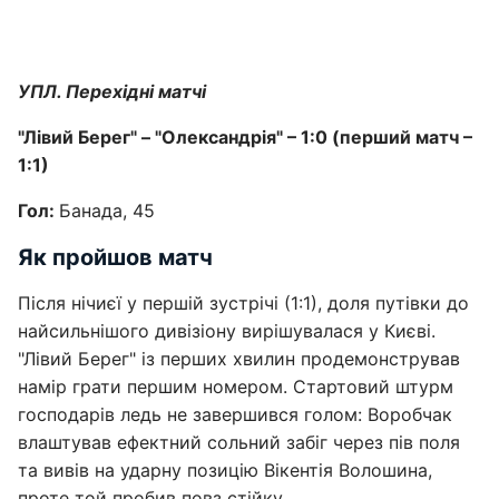
УПЛ. Перехідні матчі
"Лівий Берег" – "Олександрія" – 1:0 (перший матч –
1:1)
Гол:
Банада, 45
Як пройшов матч
Після нічиєї у першій зустрічі (1:1), доля путівки до
найсильнішого дивізіону вирішувалася у Києві.
"Лівий Берег" із перших хвилин продемонстрував
намір грати першим номером. Стартовий штурм
господарів ледь не завершився голом: Воробчак
влаштував ефектний сольний забіг через пів поля
та вивів на ударну позицію Вікентія Волошина,
проте той пробив повз стійку.