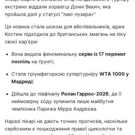
екстрено віддали хорватці Донні Векич, яка
пройшла далі у статусі "лакі-лузера»"
Ця новина стала шоком для вболівальників, адже
Костюк підходила до британських змагань на піку
своєї кар'єри:
Вона видала феноменальну
серію із 17 перемог
поспіль
на ґрунті;
Стала тріумфаторкою супертурніру
WTA 1000 у
Мадриді
;
Дійшла до півфіналу
Ролан Гаррос-2026
, де її
неймовірну ходу зупинила лише майбутня
чемпіонка Парижа Мірра Андрєєва.
Наразі лікарі не дають точних прогнозів, наскільки
серйозним є пошкодження правої щиколотки та