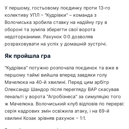
У першому, гостьовому поєдинку проти 13-го
колективу УПЛ – "Кудрівки" – команда з
Волочиська зробила ставку на надійну гру в
обороні та зуміла зберегти свої ворота
недоторканими. Рахунок 0:0 дозволяв
розраховувати на успіх у домашній зустрічі.
Як пройшла гра
"Кудрівка" потужно розпочала поєдинок та вже в
першому таймі вийшла вперед завдяки голу
Мачелюка на 40-й хвилині. Перед цим арбітр
Олександр Шандор після перегляду ВАР скасував
пенальті у ворота "Агробізнеса" за симуляцію того
ж Мачелюка. Волочиський клуб відповів по перерві:
серія кадрових змін освіжила атаку, і на 69-й
хвилині Козак зрівняв рахунок – 1:1.