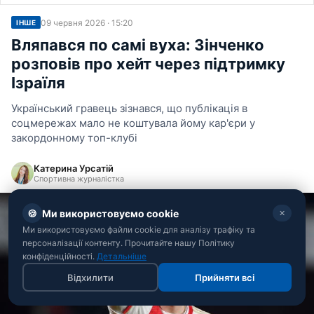
09 червня 2026 · 15:20
ІНШЕ
Вляпався по самі вуха: Зінченко
розповів про хейт через підтримку
Ізраїля
Український гравець зізнався, що публікація в
соцмережах мало не коштувала йому кар'єри у
закордонному топ-клубі
Катерина Урсатій
Спортивна журналістка
🍪
Ми використовуємо cookie
✕
Ми використовуємо файли cookie для аналізу трафіку та
персоналізації контенту. Прочитайте нашу Політику
конфіденційності.
Детальніше
Відхилити
Прийняти всі