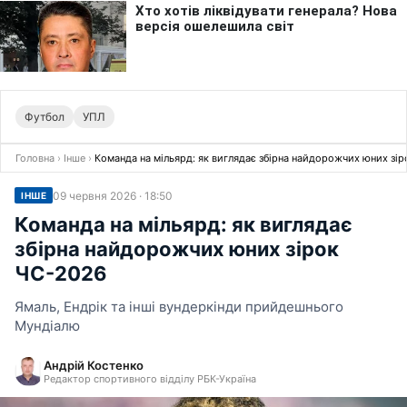
Футбол
УПЛ
Головна
›
Інше
›
Команда на мільярд: як виглядає збірна найдорожчих юних зі
09 червня 2026 · 18:50
ІНШЕ
Команда на мільярд: як виглядає
збірна найдорожчих юних зірок
ЧС-2026
Ямаль, Ендрік та інші вундеркінди прийдешнього
Мундіалю
Андрій Костенко
Редактор спортивного відділу РБК-Україна