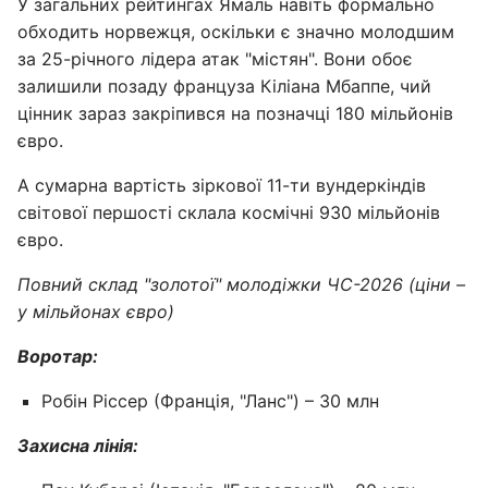
У загальних рейтингах Ямаль навіть формально
обходить норвежця, оскільки є значно молодшим
за 25-річного лідера атак "містян". Вони обоє
залишили позаду француза Кіліана Мбаппе, чий
цінник зараз закріпився на позначці 180 мільйонів
євро.
А сумарна вартість зіркової 11-ти вундеркіндів
світової першості склала космічні 930 мільйонів
євро.
Повний склад "золотої" молодіжки ЧС-2026 (ціни –
у мільйонах євро)
Воротар:
Робін Ріссер (Франція, "Ланс") – 30 млн
Захисна лінія: