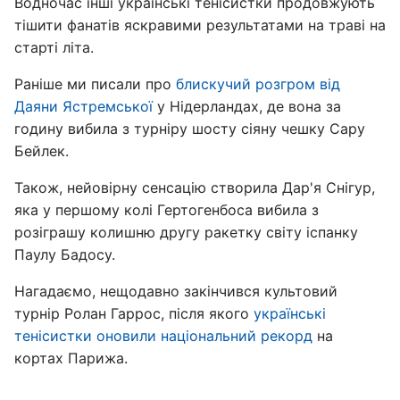
Водночас інші українські тенісистки продовжують
тішити фанатів яскравими результатами на траві на
старті літа.
Раніше ми писали про
блискучий розгром від
Даяни Ястремської
у Нідерландах, де вона за
годину вибила з турніру шосту сіяну чешку Сару
Бейлек.
Також, нейовірну сенсацію створила Дар'я Снігур,
яка у першому колі Гертогенбоса вибила з
розіграшу колишню другу ракетку світу іспанку
Паулу Бадосу.
Нагадаємо, нещодавно закінчився культовий
турнір Ролан Гаррос, після якого
у
країнські
тенісистки оновили національний рекорд
на
кортах Парижа.