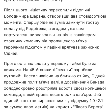
Після цього ініціативу перехопили підопічні
Володимира Шарана, створивши два стовідсоткові
моменти. Спершу Яде не зумів замкнути гостру
подачу від Родрігеша, а згодом уже сам
португалець вирвався віч-на-віч із голкіпером -
столичну команду від пропущеного м'яча
героїчним підкатом у падінні врятував захисник
Сідней.
Проте останнє слово у першому таймі було за
киянами. На 45-й хвилині "лелеки" заробили
кутовий: Шастал навісив на ближню стійку, Сідней
продовжив політ м'яча далі, а досвідчений Банада
холоднокровно розстріляв ворота своєї колишньої
команди, в якій провів десять років кар'єри. Цей
єдиний гол став вирішальним - у підсумку 1:0 (2:1
за сумою двох матчів) на користь "Лівого Берега".