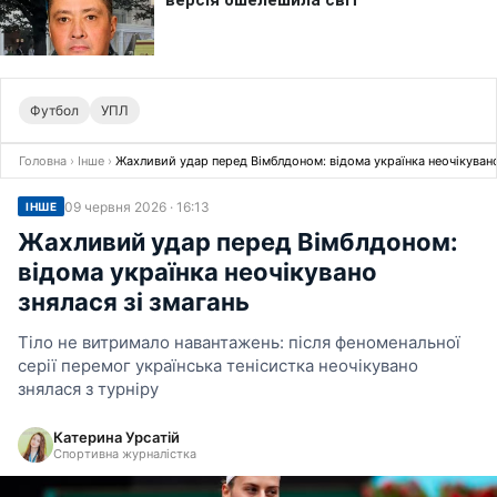
Футбол
УПЛ
Головна
›
Інше
›
Жахливий удар перед Вімблдоном: відома українка неочікувано 
09 червня 2026 · 16:13
ІНШЕ
Жахливий удар перед Вімблдоном:
відома українка неочікувано
знялася зі змагань
Тіло не витримало навантажень: після феноменальної
серії перемог українська тенісистка неочікувано
знялася з турніру
Катерина Урсатій
Спортивна журналістка