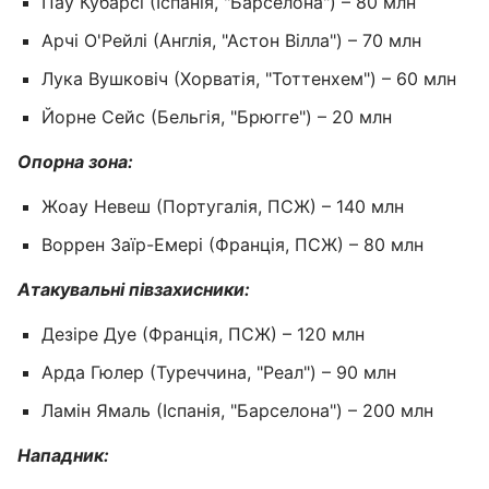
Пау Кубарсі (Іспанія, "Барселона") – 80 млн
Арчі О'Рейлі (Англія, "Астон Вілла") – 70 млн
Лука Вушковіч (Хорватія, "Тоттенхем") – 60 млн
Йорне Сейс (Бельгія, "Брюгге") – 20 млн
Опорна зона:
Жоау Невеш (Португалія, ПСЖ) – 140 млн
Воррен Заїр-Емері (Франція, ПСЖ) – 80 млн
Атакувальні півзахисники:
Дезіре Дуе (Франція, ПСЖ) – 120 млн
Арда Гюлер (Туреччина, "Реал") – 90 млн
Ламін Ямаль (Іспанія, "Барселона") – 200 млн
Нападник: