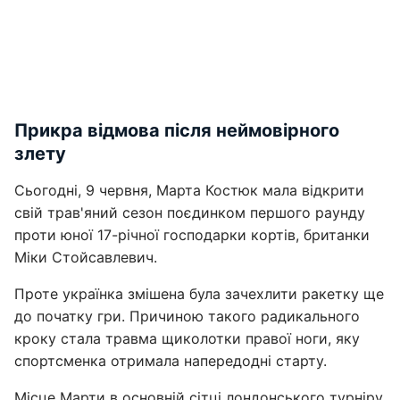
Прикра відмова після неймовірного
злету
Сьогодні, 9 червня, Марта Костюк мала відкрити
свій трав'яний сезон поєдинком першого раунду
проти юної 17-річної господарки кортів, британки
Міки Стойсавлевич.
Проте українка змішена була зачехлити ракетку ще
до початку гри. Причиною такого радикального
кроку стала травма щиколотки правої ноги, яку
спортсменка отримала напередодні старту.
Місце Марти в основній сітці лондонського турніру