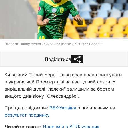
"Лелеки" знову серед найкращих (фото: ФК "Лівий Берег")
Поділитися
Київський "Лівий Берег" завоював право виступати
в українській Прем'єр-лізі на наступний сезон. У
вирішальній дуелі "лелеки" залишили за бортом
вищого дивізіону "Олександрію".
Про це повідомляє
РБК-Україна
з посиланням на
результат поєдинку
.
Читайте також:
Нове ім'я в УПЛ: учасник