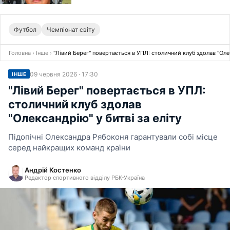
Футбол
Чемпіонат світу
Головна
›
Інше
›
"Лівий Берег" повертається в УПЛ: столичний клуб здолав "Олек
09 червня 2026 · 17:30
ІНШЕ
"Лівий Берег" повертається в УПЛ:
столичний клуб здолав
"Олександрію" у битві за еліту
Підопічні Олександра Рябоконя гарантували собі місце
серед найкращих команд країни
Андрій Костенко
Редактор спортивного відділу РБК-Україна