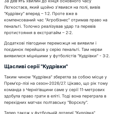
За дев'ять хвилин до кінця основного часу
Лєгкостаєв, який щойно з'явився на полі, вивів
"Кудрівку" вперед – 1:2. Проте вже в
компенсований час "Агробізнес" отримав право на
пенальті. Толочко реалізував удар та перевів
протистояння в екстратайм – 2:2.
Додаткові півгодини переможця не виявили і
поєдинок перейшов у серію пенальті. Там нерви
виявилися міцнішими у футболістів "Кудрівки" - 3:2.
Щасливі серії "Кудрівки"
Таким чином "Кудрівка" зберегла за собою місце у
Прем'єр-лізі на сезон-2026/27. Цікаво, що рік тому
команда з Чернігівщини саме у серії 11-метрових
здобула право грати в еліті. Тоді вона переграла в
перехідних матчах полтавську "Ворсклу".
Тепер також у футбольній лотереї "Кудрівка"