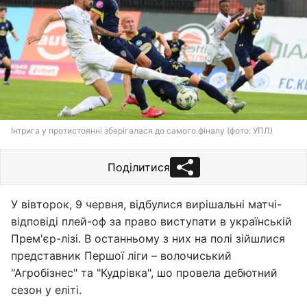
Інтрига у протистоянні зберігалася до самого фіналу (фото: УПЛ)
Поділитися
У вівторок, 9 червня, відбулися вирішальні матчі-
відповіді плей-оф за право виступати в українській
Прем'єр-лізі. В останньому з них на полі зійшлися
представник Першої ліги – волочиський
"Агробізнес" та "Кудрівка", шо провела дебютний
сезон у еліті.