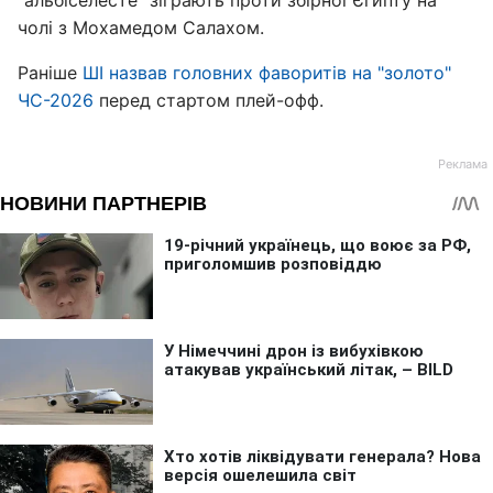
"альбіселесте" зіграють проти збірної Єгипту на
чолі з Мохамедом Салахом.
Раніше
ШІ назвав головних фаворитів на "золото"
ЧС-2026
перед стартом плей-офф.