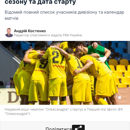
сезону та дата старту
Відомий повний список учасників дивізіону та календар
матчів
Андрій Костенко
Редактор спортивного відділу РБК-Україна
Недавній віце-чемпіон "Олександрія" стартує в Першій лізі (фото: ФК
"Олександрія")
Поділитися