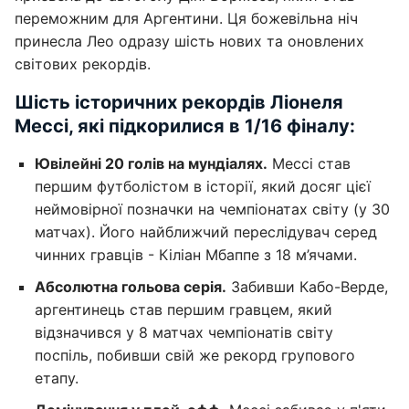
переможним для Аргентини. Ця божевільна ніч
принесла Лео одразу шість нових та оновлених
світових рекордів.
Шість історичних рекордів Ліонеля
Мессі, які підкорилися в 1/16 фіналу:
Ювілейні 20 голів на мундіалях.
Мессі став
першим футболістом в історії, який досяг цієї
неймовірної позначки на чемпіонатах світу (у 30
матчах). Його найближчий переслідувач серед
чинних гравців - Кіліан Мбаппе з 18 м’ячами.
Абсолютна гольова серія.
Забивши Кабо-Верде,
аргентинець став першим гравцем, який
відзначився у 8 матчах чемпіонатів світу
поспіль, побивши свій же рекорд групового
етапу.