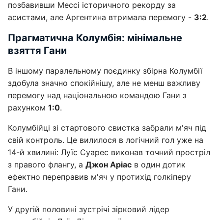
позбавивши Мессі історичного рекорду за
асистами, але Аргентина втримала перемогу -
3:2
.
Прагматична Колумбія: мінімальне
взяття Гани
В іншому паралельному поєдинку збірна Колумбії
здобула значно спокійнішу, але не менш важливу
перемогу над національною командою Гани з
рахунком
1:0
.
Колумбійці зі стартового свистка забрали м'яч під
свій контроль. Це вилилося в логічний гол уже на
14-й хвилині: Луїс Суарес виконав точний простріл
з правого флангу, а
Джон Аріас
в один дотик
ефектно переправив м'яч у протихід голкіперу
Гани.
У другій половині зустрічі зірковий лідер