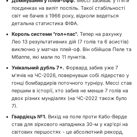
Домінування у плей-офф.
Мессі забиває у п'яти
поєдинках на виліт поспіль. Такої стабільності
світ не бачив з 1966 року, відколи ведеться
детальна статистика ФІФА.
Король системи "гол+пас".
Тепер на рахунку
Лео 13 результативних дій (7 голів та 6 асистів)
виключно у матчах плей-оф. Він обійшов Пеле та
Мбаппе, які мали по 11 пунктів.
Унікальний дубль 7+.
Форвард забив уже 7
м'ячів на ЧС-2026, повернувши собі лідерство у
гонці бомбардирів поточного турніру. Мессі став
першим в історії, хто забив не менше 7 голів на
двох різних мундіалях (на ЧС-2022 також було
7).
Гвардієць №1.
Вихід на поле проти Кабо-Верде
став для зіркового нападника 30-м у кар'єрі на
світових першостях - це абсолютний рекорд,