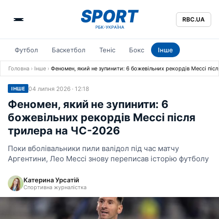
RBC.UA
Футбол
Баскетбол
Теніс
Бокс
Інше
Головна
›
Інше
›
Феномен, який не зупинити: 6 божевільних рекордів Мессі піс
04 липня 2026 · 12:18
ІНШЕ
Феномен, який не зупинити: 6
божевільних рекордів Мессі після
трилера на ЧС-2026
Поки вболівальники пили валідол під час матчу
Аргентини, Лео Мессі знову переписав історію футболу
Катерина Урсатій
Спортивна журналістка