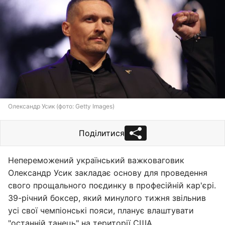
Олександр Усик (фото: Getty Images)
Поділитися
Непереможений український важковаговик
Олександр Усик закладає основу для проведення
свого прощального поєдинку в професійній кар'єрі.
39-річний боксер, який минулого тижня звільнив
усі свої чемпіонські пояси, планує влаштувати
"останній танець" на території США.