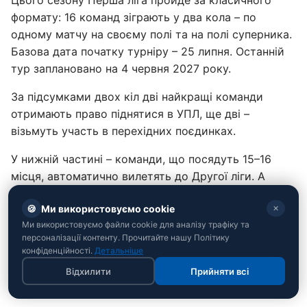
формату: 16 команд зіграють у два кола – по
одному матчу на своєму полі та на полі суперника.
Базова дата початку турніру – 25 липня. Останній
тур заплановано на 4 червня 2027 року.
За підсумками двох кіл дві найкращі команди
отримають право піднятися в УПЛ, ще дві –
візьмуть участь в перехідних поєдинках.
У нижній частині – команди, що посядуть 15–16
місця, автоматично вилетять до Другої ліги. А
клуби, які фінішують на 13–14 позиціях,
🍪
Ми використовуємо cookie
змагатимуться за збереження прописки у
✕
Ми використовуємо файли cookie для аналізу трафіку та
перехідних матчах.
персоналізації контенту. Прочитайте нашу Політику
конфіденційності.
Детальніше
Раніше ми повідомили,
як виглядає повний склад
Відхилити
Прийняти всі
УПЛ
на сезон-2026/27.