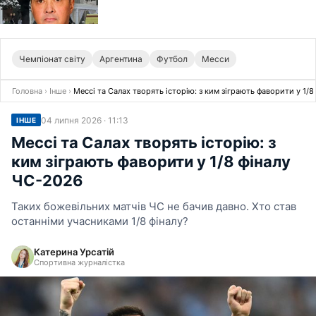
Чемпіонат світу
Аргентина
Футбол
Месси
Головна
›
Інше
›
Мессі та Салах творять історію: з ким зіграють фаворити у 1/
04 липня 2026 · 11:13
ІНШЕ
Мессі та Салах творять історію: з
ким зіграють фаворити у 1/8 фіналу
ЧС-2026
Таких божевільних матчів ЧС не бачив давно. Хто став
останніми учасниками 1/8 фіналу?
Катерина Урсатій
Спортивна журналістка