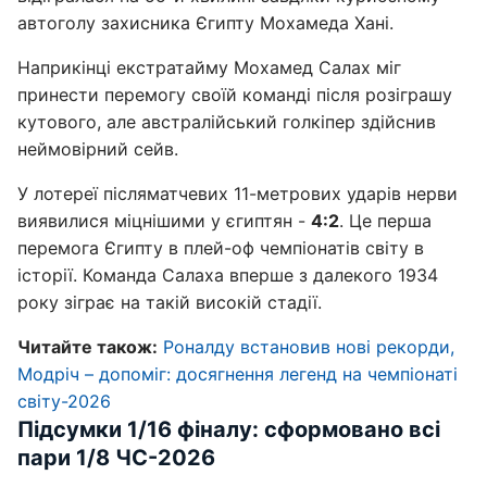
автоголу захисника Єгипту Мохамеда Хані.
Наприкінці екстратайму Мохамед Салах міг
принести перемогу своїй команді після розіграшу
кутового, але австралійський голкіпер здійснив
неймовірний сейв.
У лотереї післяматчевих 11-метрових ударів нерви
виявилися міцнішими у єгиптян -
4:2
. Це перша
перемога Єгипту в плей-оф чемпіонатів світу в
історії. Команда Салаха вперше з далекого 1934
року зіграє на такій високій стадії.
Читайте також:
Роналду встановив нові рекорди,
Модріч – допоміг: досягнення легенд на чемпіонаті
світу-2026
Підсумки 1/16 фіналу: сформовано всі
пари 1/8 ЧС-2026