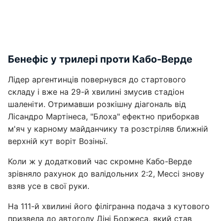
Бенефіс у трилері проти Кабо-Верде
Лідер аргентинців повернувся до стартового
складу і вже на 29-й хвилині змусив стадіон
шаленіти. Отримавши розкішну діагональ від
Лісандро Мартінеса, "Блоха" ефектно приборкав
м'яч у карному майданчику та розстріляв ближній
верхній кут воріт Возіньї.
Коли ж у додатковий час скромне Кабо-Верде
зрівняло рахунок до валідольних 2:2, Мессі знову
взяв усе в свої руки.
На 111-й хвилині його філігранна подача з кутового
призвела до автоголу Діні Боржеса, який став