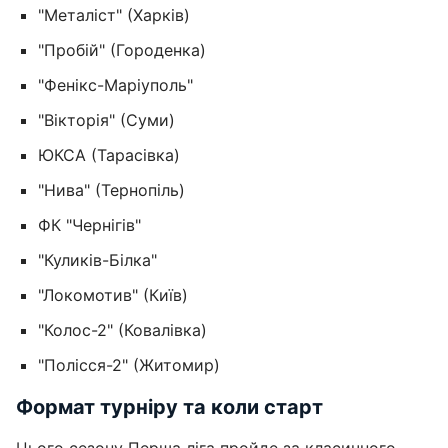
"Металіст" (Харків)
"Пробій" (Городенка)
"Фенікс-Маріуполь"
"Вікторія" (Суми)
ЮКСА (Тарасівка)
"Нива" (Тернопіль)
ФК "Чернігів"
"Куликів-Білка"
"Локомотив" (Київ)
"Колос-2" (Ковалівка)
"Полісся-2" (Житомир)
Формат турніру та коли старт
Цього сезону Перша ліга пройде за класичного