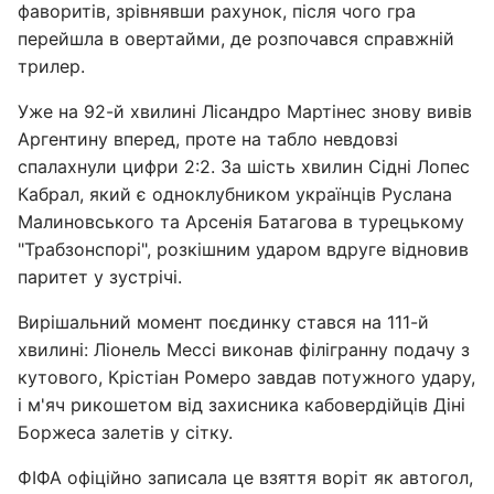
фаворитів, зрівнявши рахунок, після чого гра
перейшла в овертайми, де розпочався справжній
трилер.
Уже на 92-й хвилині Лісандро Мартінес знову вивів
Аргентину вперед, проте на табло невдовзі
спалахнули цифри 2:2. За шість хвилин Сідні Лопес
Кабрал, який є одноклубником українців Руслана
Малиновського та Арсенія Батагова в турецькому
"Трабзонспорі", розкішним ударом вдруге відновив
паритет у зустрічі.
Вирішальний момент поєдинку стався на 111-й
хвилині: Ліонель Мессі виконав філігранну подачу з
кутового, Крістіан Ромеро завдав потужного удару,
і м'яч рикошетом від захисника кабовердійців Діні
Боржеса залетів у сітку.
ФІФА офіційно записала це взяття воріт як автогол,