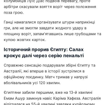
колумбійців Луїс Діас подвоїв перевагу, проте
арбітри скасували взяття воріт через положення
поза грою.
Ганці намагалися організувати штурм наприкінці
гри, але не змогли завдати жодного удару в
площину воріт, запам'ятавшись лише грубощами та
купою жовтих карток.
Історичний прорив Єгипту: Салах
крокує далі через серію пенальті
Справжню сенсацію подарували збірні Єгипту та
Австралії, які вперше в історії зустрілися в
офіційному поєдинку. Матч тримав у напрузі
вболівальників усі 120 хвилин.
Єгиптяни забили першими, вже на 13-й хвилині
Емам Ашур замкнув навіс Каріма Хафеза. Австралія
відігралася на 55-й хвилині завдяки курйозному