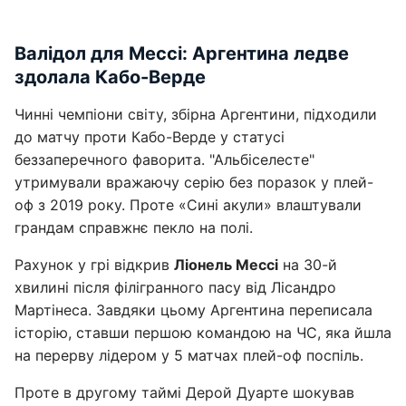
Валідол для Мессі: Аргентина ледве
здолала Кабо-Верде
Чинні чемпіони світу, збірна Аргентини, підходили
до матчу проти Кабо-Верде у статусі
беззаперечного фаворита. "Альбіселесте"
утримували вражаючу серію без поразок у плей-
оф з 2019 року. Проте «Сині акули» влаштували
грандам справжнє пекло на полі.
Рахунок у грі відкрив
Ліонель Мессі
на 30-й
хвилині після філігранного пасу від Лісандро
Мартінеса. Завдяки цьому Аргентина переписала
історію, ставши першою командою на ЧС, яка йшла
на перерву лідером у 5 матчах плей-оф поспіль.
Проте в другому таймі Дерой Дуарте шокував