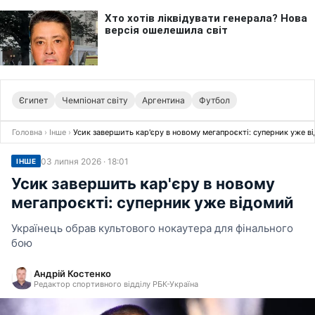
Єгипет
Чемпіонат світу
Аргентина
Футбол
Головна
›
Інше
›
Усик завершить кар'єру в новому мегапроєкті: суперник уже в
03 липня 2026 · 18:01
ІНШЕ
Усик завершить кар'єру в новому
мегапроєкті: суперник уже відомий
Українець обрав культового нокаутера для фінального
бою
Андрій Костенко
Редактор спортивного відділу РБК-Україна