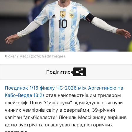
Ліонель Мессі (фото: Getty Images)
Поділитися
Поєдинок 1/16 фіналу ЧС-2026 між Аргентиною та
Кабо-Верде (3:2)
став найспекотнішим трилером
плей-офф. Поки "Сині акули" відчайдушно тягнули
чинних чемпіонів світу в овертайми, 39-річний
капітан "альбіселесте" Ліонель Мессі знову вирішив
долю зустрічі та влаштував парад історичних