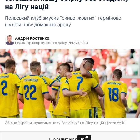
на Лігу націй
Польський клуб змусив "синьо-жовтих" терміново
шукати нову домашню арену
Андрій Костенко
Редактор спортивного відділу РБК-Україна
Збірна України шукатиме нову "домівку" на Лігу націй (фото: УАФ)
Поділитися