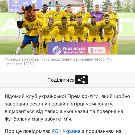
Команда з Харкова готує масштабний ребрендинг (фото: ФК
"Металіст 1925")
Поділитися
Відомий клуб української Прем'єр-ліги, який щойно
завершив сезон у першій п'ятірці чемпіонату,
відмовиться від теперішньої назви та поверне на
футбольну мапу забуте ім'я.
Про це повідомляє
РБК-Україна
з посиланням на