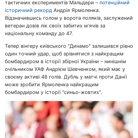
тактичних експериментів Мальдери –
потенційний
історичний рекорд
Андрія Ярмоленка.
Відзначившись голом у ворота поляків, заслужений
ветеран довів лік своїх забитих м'ячів за
національну команду до 47.
Тепер вінгеру київського "Динамо" залишився рівно
один точний удар, щоб зрівнятися з найкращим
бомбардиром в історії збірної України – нинішнім
очільником УАФ Андрієм Шевченком, який має у
своєму активі 48 голів. Дубль у матчі проти Данії
може зробити Ярмоленка найкращим
бомбардиром у історії "синьо-жовтих".