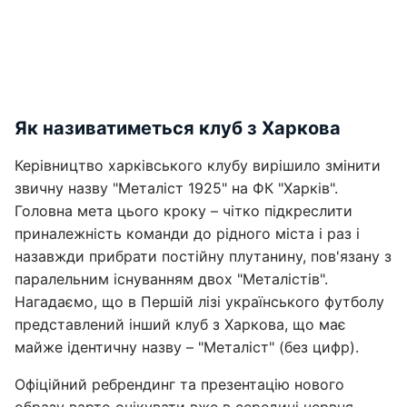
Як називатиметься клуб з Харкова
Керівництво харківського клубу вирішило змінити
звичну назву "Металіст 1925" на ФК "Харків".
Головна мета цього кроку – чітко підкреслити
приналежність команди до рідного міста і раз і
назавжди прибрати постійну плутанину, пов'язану з
паралельним існуванням двох "Металістів".
Нагадаємо, що в Першій лізі українського футболу
представлений інший клуб з Харкова, що має
майже ідентичну назву – "Металіст" (без цифр).
Офіційний ребрендинг та презентацію нового
образу варто очікувати вже в середині червня.