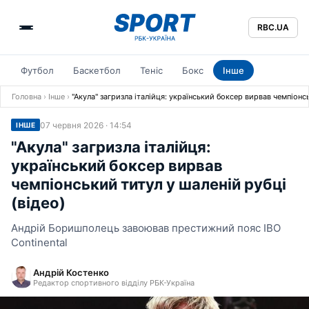
RBC.UA
Футбол
Баскетбол
Теніс
Бокс
Інше
Головна
›
Інше
›
"Акула" загризла італійця: український боксер вирвав чемпіонсь
07 червня 2026 · 14:54
ІНШЕ
"Акула" загризла італійця:
український боксер вирвав
чемпіонський титул у шаленій рубці
(відео)
Андрій Боришполець завоював престижний пояс IBO
Continental
Андрій Костенко
Редактор спортивного відділу РБК-Україна