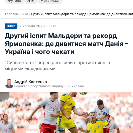
Футбол
УПЛ
Металлист
Головна
›
Інше
›
Другий іспит Мальдери та рекорд Ярмоленка: де дивитися матч
07 червня 2026 · 11:33
ІНШЕ
Другий іспит Мальдери та рекорд
Ярмоленка: де дивитися матч Данія –
Україна і чого чекати
"Синьо-жовті" перевірять сили в протистоянні з
міцними скандинавами
Андрій Костенко
Редактор спортивного відділу РБК-Україна