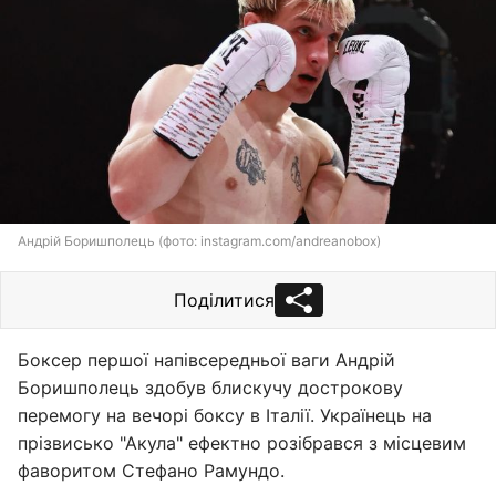
Андрій Боришполець (фото: instagram.com/andreanobox)
Поділитися
Боксер першої напівсередньої ваги Андрій
Боришполець здобув блискучу дострокову
перемогу на вечорі боксу в Італії. Українець на
прізвисько "Акула" ефектно розібрався з місцевим
фаворитом Стефано Рамундо.