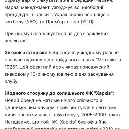
Наразі менеджмент узгоджує всі необхідні
процедурні нюанси з Українською асоціацією
футболу (УАФ) та Прем'єр-лігою (УПЛ).
При цьому наголошується на двох важливих
аспектах:
Зв'язок з історією:
Ребрендинг у жодному разі не
означає відмову від пройденого шляху "Металіста
1925". Цей ефектний крок якраз присвячений
знаковому 10-річному ювілею з дня заснування
клубу.
Жодного стосунку до колишнього ФК "Харків":
Новий бренд не матиме нічого спільного з
однойменним клубом, який виступав в елітному
дивізіоні вітчизняного футболу у 2005-2009 роках.
Нагадаємо, що той ФК "Харків" був офіційно
позбавлений професійного статусу влітку 2010-го