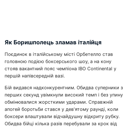
Як Боришполець зламав італійця
Поєдинок в італійському місті Орбетелло став
головною подією боксерського шоу, а на кону
стояв вакантний пояс чемпіона IBO Continental у
першій напівсередній вазі.
Бій видався надконкурентним. Обидва суперники з
перших секунд увімкнули високий темп і без упину
обмінювалися жорсткими ударами. Справжній
апогей боротьби стався у дев'ятому раунді, коли
боксери влаштували відчайдушну відкриту рубку.
Обидва бійці кілька разів перебували за крок від