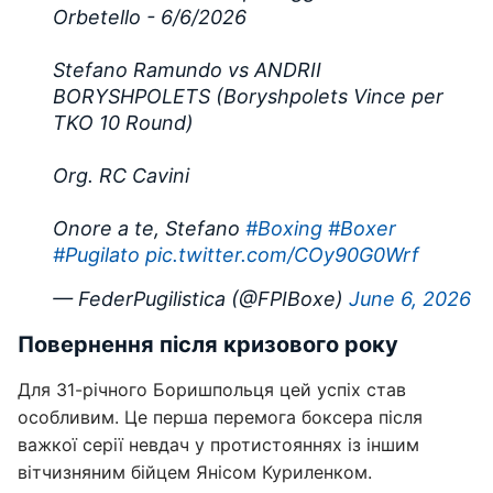
Orbetello - 6/6/2026
Stefano Ramundo vs ANDRII
BORYSHPOLETS (Boryshpolets Vince per
TKO 10 Round)
Org. RC Cavini
Onore a te, Stefano
#Boxing
#Boxer
#Pugilato
pic.twitter.com/COy90G0Wrf
— FederPugilistica (@FPIBoxe)
June 6, 2026
Повернення після кризового року
Для 31-річного Боришпольця цей успіх став
особливим. Це перша перемога боксера після
важкої серії невдач у протистояннях із іншим
вітчизняним бійцем Янісом Куриленком.