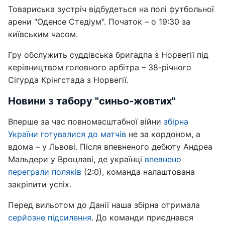
Товариська зустріч відбудеться на полі футбольної
арени "Оденсе Стедіум". Початок – о 19:30 за
київським часом.
Гру обслужить суддівська бригадпа з Норвегії під
керівництвом головного арбітра – 38-річного
Сігурда Крінгстада з Норвегії.
Новини з табору "синьо-жовтих"
Вперше за час повномасштабної війни
збірна
України готувалися до матчів
не за кордоном, а
вдома – у Львові. Після впевненого дебюту Андреа
Мальдери у Вроцлаві, де українці
впевнено
переграли поляків
(2:0), команда налаштована
закріпити успіх.
Перед вильотом до Данії наша збірна отримала
серйозне підсилення
. До команди приєднався