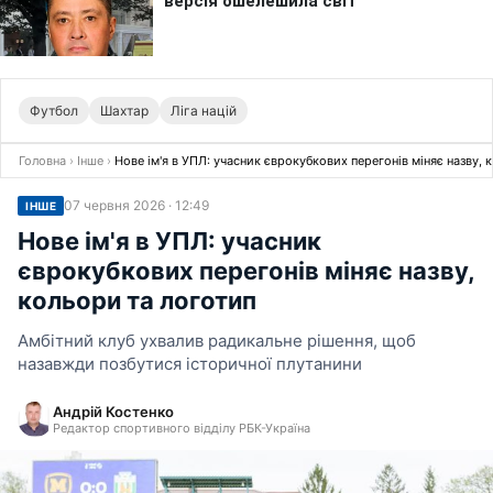
Футбол
Шахтар
Ліга націй
Головна
›
Інше
›
Нове ім'я в УПЛ: учасник єврокубкових перегонів міняє назву, 
07 червня 2026 · 12:49
ІНШЕ
Нове ім'я в УПЛ: учасник
єврокубкових перегонів міняє назву,
кольори та логотип
Амбітний клуб ухвалив радикальне рішення, щоб
назавжди позбутися історичної плутанини
Андрій Костенко
Редактор спортивного відділу РБК-Україна