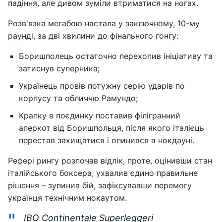
падіння, але дивом зуміли втриматися на ногах.
Розв'язка мегабою настала у заключному, 10-му
раунді, за дві хвилини до фінального гонгу:
Боришполець остаточно перехопив ініціативу та
затиснув суперника;
Українець провів потужну серію ударів по
корпусу та обличчю Рамундо;
Крапку в поєдинку поставив філігранний
аперкот від Боришпольця, після якого італієць
перестав захищатися і опинився в нокдауні.
Рефері рингу розпочав відлік, проте, оцінивши стан
італійського боксера, ухвалив єдино правильне
рішення – зупинив бій, зафіксувавши перемогу
українця технічним нокаутом.
IBO Continentale Superleggeri