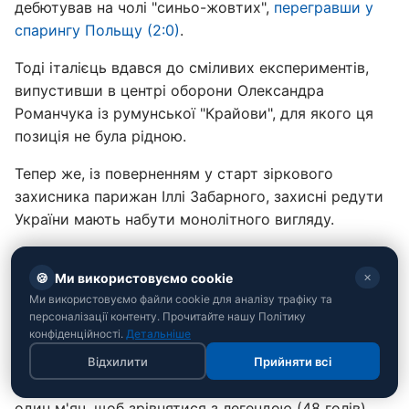
дебютував на чолі "синьо-жовтих",
перегравши у
спарингу Польщу (2:0)
.
Тоді італієць вдався до сміливих експериментів,
випустивши в центрі оборони Олександра
Романчука із румунської "Крайови", для якого ця
позиція не була рідною.
Тепер же, із поверненням у старт зіркового
захисника парижан Іллі Забарного, захисні редути
України мають набути монолітного вигляду.
Окрім того, особлива увага прикута до капітана
🍪
Ми використовуємо cookie
Андрія Ярмоленка.
✕
Ми використовуємо файли cookie для аналізу трафіку та
Забивши полякам, 36-річний вінгер став
персоналізації контенту. Прочитайте нашу Політику
конфіденційності.
Детальніше
найстаршим автором гола в історії збірної та
впритул наблизився до історичного рекорду Андрія
Відхилити
Прийняти всі
Шевченка - наразі лідеру "Динамо" потрібен лише
один м'яч, щоб зрівнятися з легендою (48 голів).