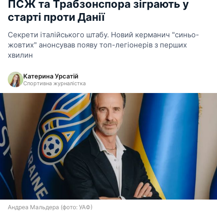
ПСЖ та Трабзонспора зіграють у
старті проти Данії
Секрети італійського штабу. Новий керманич "синьо-
жовтих" анонсував появу топ-легіонерів з перших
хвилин
Катерина Урсатій
Спортивна журналістка
Андреа Мальдера (фото: УАФ)