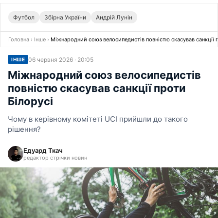
Футбол
Збірна України
Андрій Лунін
Головна
›
Інше
›
Міжнародний союз велосипедистів повністю скасував санкції 
06 червня 2026 · 20:05
ІНШЕ
Міжнародний союз велосипедистів
повністю скасував санкції проти
Білорусі
Чому в керівному комітеті UCI прийшли до такого
рішення?
Едуард Ткач
редактор стрічки новин