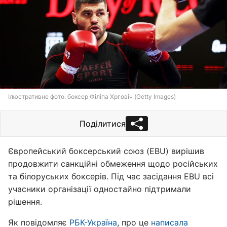
Ілюстративне фото: боксер Філіпа Хрговіч (Getty Images)
Поділитися
Європейський боксерський союз (EBU) вирішив
продовжити санкційні обмеження щодо російських
та білоруських боксерів. Під час засідання EBU всі
учасники організації одностайно підтримали
рішення.
Як повідомляє
РБК-Україна
, про це
написала