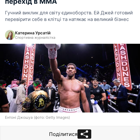
перехід в ММА
Гучний виклик для світу єдиноборств. Ей Джей готовий
перевірити себе в клітці та натякає на великий бізнес
Катерина Урсатій
Спортивна журналістка
Ентоні Джошуа (фото: Getty Images)
Поділитися