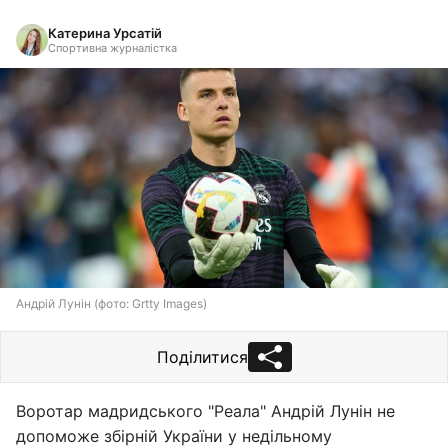
Катерина Урсатій
Спортивна журналістка
Андрій Лунін (фото: Grtty Images)
Поділитися
Воротар мадридського "Реала" Андрій Лунін не
допоможе збірній України у недільному