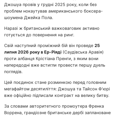
Джошуа провів у грудні 2025 року, коли без
проблем нокаутував американського боксера-
шоумена Джейка Пола.
Наразі ж британський важковаговик активно
готується до повернення на ринг.
Свій наступний проміжний бій він проведе
25
липня 2026 року в Ер-Ріяді
(Саудівська Аравія)
проти албанця Крістіана Пренги, з яким вони
напередодні вже встигли провести першу дуель
поглядів.
Цей поєдинок стане розминкою перед головним
мегафайтом десятиліття: Джошуа та Тайсон Ф'юрі
вже офіційно підписали контракт на велику битву.
За словами авторитетного промоутера Френка
Воррена, грандіозне британське дербі заплановане