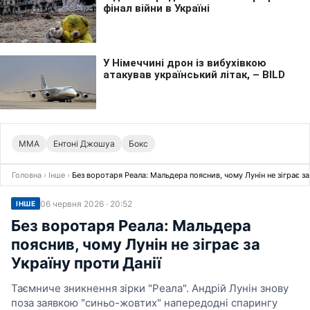
ММА
Ентоні Джошуа
Бокс
Головна
›
Інше
›
Без воротаря Реала: Мальдера пояснив, чому Лунін не зіграє за
06 червня 2026 · 20:52
ІНШЕ
Без воротаря Реала: Мальдера
пояснив, чому Лунін не зіграє за
Україну проти Данії
Таємниче зникнення зірки "Реала". Андрій Лунін знову
поза заявкою "синьо-жовтих" напередодні спарингу