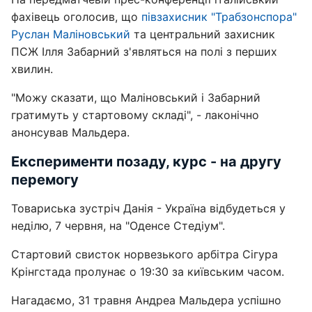
фахівець оголосив, що
півзахисник "Трабзонспора"
Руслан Маліновський
та центральний захисник
ПСЖ Ілля Забарний з'являться на полі з перших
хвилин.
"Можу сказати, що Маліновський і Забарний
гратимуть у стартовому складі", - лаконічно
анонсував Мальдера.
Експерименти позаду, курс - на другу
перемогу
Товариська зустріч Данія - Україна відбудеться у
неділю, 7 червня, на "Оденсе Стедіум".
Стартовий свисток норвезького арбітра Сігура
Крінгстада пролунає о 19:30 за київським часом.
Нагадаємо, 31 травня Андреа Мальдера успішно