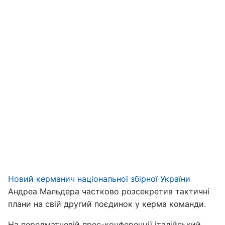
Новий керманич національної збірної України
Андреа Мальдера частково розсекретив тактичні
плани на свій другий поєдинок у керма команди.
На передматчевій прес-конференції італійський