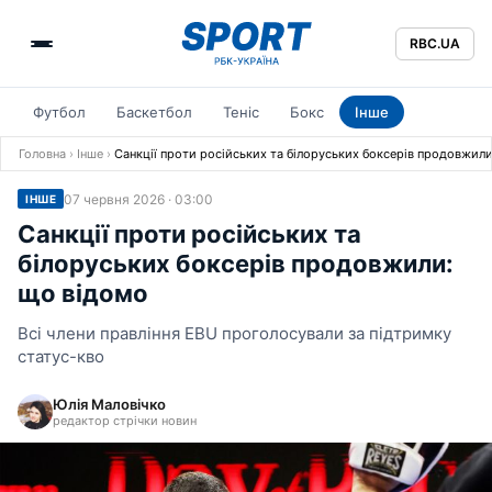
RBC.UA
Футбол
Баскетбол
Теніс
Бокс
Інше
Головна
›
Інше
›
Санкції проти російських та білоруських боксерів продовжил
07 червня 2026 · 03:00
ІНШЕ
Санкції проти російських та
білоруських боксерів продовжили:
що відомо
Всі члени правління EBU проголосували за підтримку
статус-кво
Юлія Маловічко
редактор стрічки новин