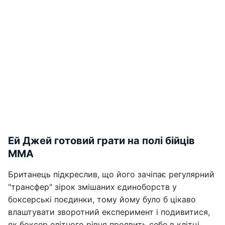
Ей Джей готовий грати на полі бійців
ММА
Британець підкреслив, що його зачіпає регулярний
"трансфер" зірок змішаних єдиноборств у
боксерські поєдинки, тому йому було б цікаво
влаштувати зворотний експеримент і подивитися,
як боксер елітного рівня проявить себе в клітці.