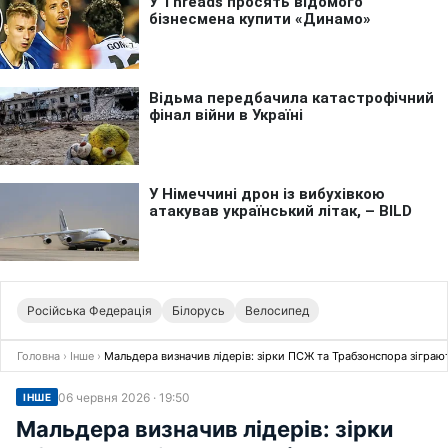
Російська Федерація
Білорусь
Велосипед
Головна
›
Інше
›
Мальдера визначив лідерів: зірки ПСЖ та Трабзонспора зіграют
06 червня 2026 · 19:50
ІНШЕ
Мальдера визначив лідерів: зірки