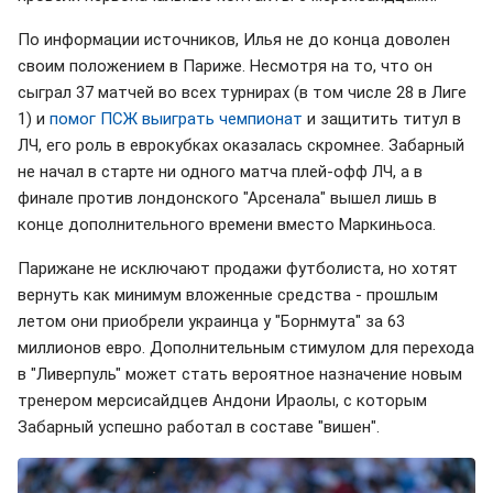
По информации источников, Илья не до конца доволен
своим положением в Париже. Несмотря на то, что он
сыграл 37 матчей во всех турнирах (в том числе 28 в Лиге
1) и
помог ПСЖ выиграть чемпионат
и защитить титул в
ЛЧ, его роль в еврокубках оказалась скромнее. Забарный
не начал в старте ни одного матча плей-офф ЛЧ, а в
финале против лондонского "Арсенала" вышел лишь в
конце дополнительного времени вместо Маркиньоса.
Парижане не исключают продажи футболиста, но хотят
вернуть как минимум вложенные средства - прошлым
летом они приобрели украинца у "Борнмута" за 63
миллионов евро. Дополнительным стимулом для перехода
в "Ливерпуль" может стать вероятное назначение новым
тренером мерсисайдцев Андони Ираолы, с которым
Забарный успешно работал в составе "вишен".