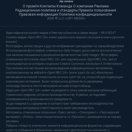
О проекте
·
Контакты
·
Команда
·
О компании
·
Реклама
·
Редакционная политика и стандарты
·
Правила пользования
·
Правовая информация
·
Политика конфиденциальности
·
2026 © LLC «UBT MEDIA»
Идентификатор онлайн-медиа в Реестре субъектов в сфере медиа — R40-05347
Онлайн-медиа «Sport RBC.UA» имеет двуязычную версию (на украинском и русском
языках).
Фотографии, иллюстрации и другие изображения принадлежат их правообладателям.
Использование фотографий, отмеченных Getty Images, допускается исключительно
при наличии письменного разрешения фотоагентства Getty Images. Фотографии,
отмеченные логотипом «Sport RBC.UA» или подписанные «Sport RBC.UA», могут
использоваться на условиях лицензии Creative Commons Attribution 4.0 International.
При полном или частичном воспроизведении информационных материалов,
опубликованных на вебсайте «Sport RBC.UA» (www.sport.rbc.ua), обязательно
размещение активной гиперссылки на www.sport.rbc.ua, открытой для индексации
поисковыми системами. Такая гиперссылка должна быть размещена
непосредственно в тексте материала не ниже второго абзаца.
Редакция «Sport RBC.UA» может не разделять точку зрения авторов публикаций.
Оценочные суждения, согласно законодательству Украины, не подлежат
опровержению и доказыванию их правдивости.
За достоверность, содержание и соответствие требованиям законодательства
рекламных материалов ответственность несет рекламодатель.
Материалы, отмеченные плашками «Пресс-релиз», «Спецпроект», «Партнерский
материал», «Promo», «Благотворительность» и «Резонанс», размещаются на правах
рекламы.
Рубрика «Новости компании» является информационным форматом, содержащим
новости, сообщения и объявления, связанные с деятельностью компаний, и