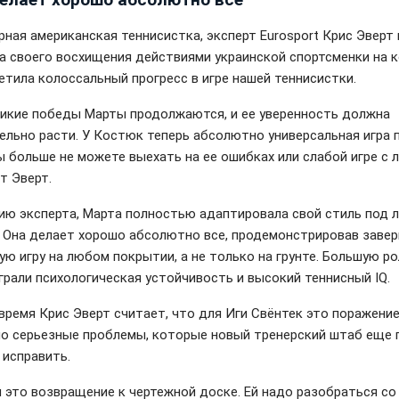
рная американская теннисистка, эксперт Eurosport Крис Эверт 
а своего восхищения действиями украинской спортсменки на к
етила колоссальный прогресс в игре нашей теннисистки.
еликие победы Марты продолжаются, и ее уверенность должна
ельно расти. У Костюк теперь абсолютно универсальная игра 
ы больше не можете выехать на ее ошибках или слабой игре с ле
т Эверт.
ию эксперта, Марта полностью адаптировала свой стиль под
. Она делает хорошо абсолютно все, продемонстрировав заве
ую игру на любом покрытии, а не только на грунте. Большую ро
грали психологическая устойчивость и высокий теннисный IQ.
 время Крис Эверт считает, что для Иги Свёнтек это поражени
о серьезные проблемы, которые новый тренерский штаб еще 
 исправить.
и это возвращение к чертежной доске. Ей надо разобраться со