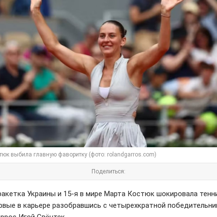
тюк выбила главную фаворитку (фото: rolandgarros.com)
Поделиться:
ракетка Украины и 15-я в мире Марта Костюк шокировала тенн
ервые в карьере разобравшись с четырехкратной победительни