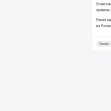
Отметим
прямом 
Ранее м
из Ролан
Теннис