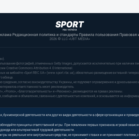
еклама
·
Редакционная политика и стандарты
·
Правила пользования
·
Правовая 
2026 © LLC «UBT MEDIA»
ах).
льзование фотографий, отмеченных Getty Images, допускается исключительно при наличии пи
и Creative Commons Attribution 4.0 International.
 на вебсайте «Sport RBC.UA» (www.sport.rbc.ua), обязательно размещение активной гиперс
о абзаца.
ые суждения, согласно законодательству Украины, не подлежат опровержению и доказыванию 
материалов ответственность несет рекламодатель.
, «Promo», «Благотворительность» и «Резонанс», размещаются на правах рекламы.
сообщения и объявления, связанные с деятельностью компаний, и основывается на информа
, букмекерской деятельности или других видах деятельности в сфере организации и проведе
. Соблюдайте принципы ответственной игры. При появлении первых признаков игровой завис
м дохода или альтернативой трудовой деятельности.
т игры на реальные или виртуальные средства, не принимает ставки и не принимает платежи