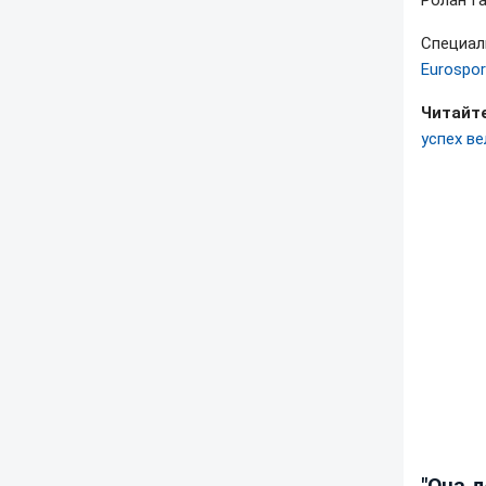
Ролан Г
Специал
Eurospor
Читайте
успех в
"Она 