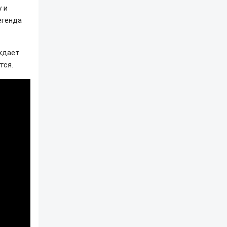
 и
егенда
ждает
тся.