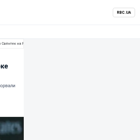
RBC.UA
я Свёнтек на Ролан Гаррос
оке
зорвали