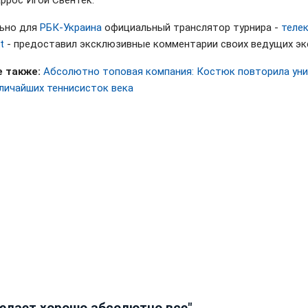
аррос Игой Свёнтек.
ьно для
РБК-Украина
официальный транслятор турнира -
теле
t
- предоставил эксклюзивные комментарии своих ведущих эк
 также:
Абсолютно топовая компания: Костюк повторила ун
еличайших теннисисток века
делает хорошо абсолютно все"