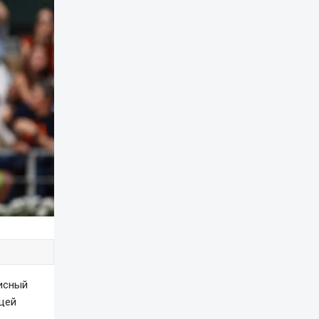
исный
цей