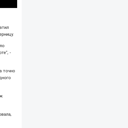
ратил
ерницу.
ело
те", -
а точно
одного
аж
овала,