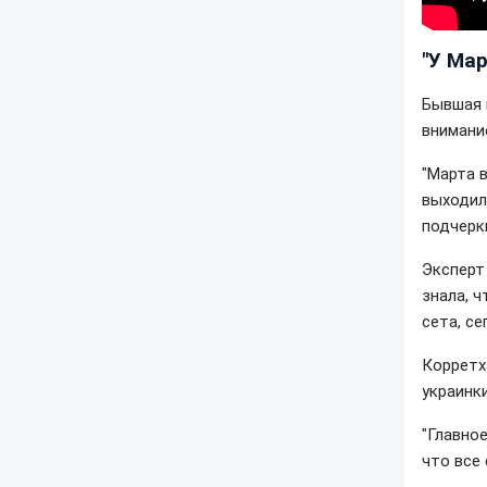
"У Ма
Бывшая 
внимани
"Марта 
выходила
подчерк
Эксперт
знала, ч
сета, се
Корретх
украинки
"Главное
что все 