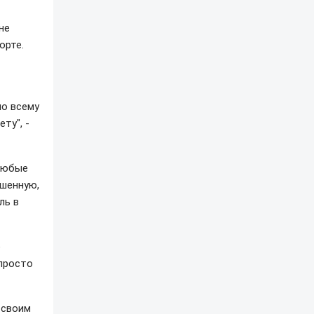
не
орте.
по всему
ту", -
 любые
ршенную,
ль в
е
просто
 своим