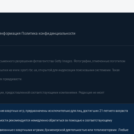
информация
·
Политика конфиденциальности
·
сьменного разрешения фотоагентства Getty Images. Фотографии, отмеченные логотипом
сылки на www.sport.rbc.ua, открытой для индексации поисковыми системами. Такая
их правдивости.
ции, предоставленной соответствующими компаниями. Редакция не несет
ния азартных игр, предназначены исключительно для лиц, достигших 21-летнего возраста
имости рекомендуется немедленно обратиться за помощью к соответствующему
, связанные с азартными играми, букмекерской деятельностью или тотализаторами. Любые