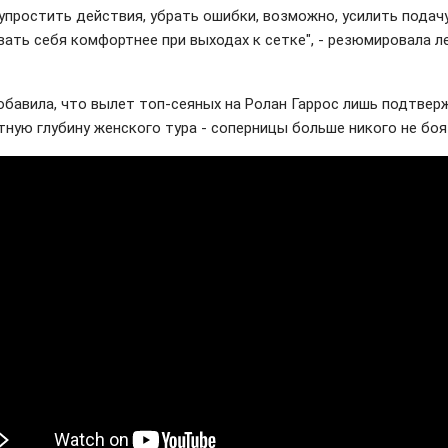
 упростить действия, убрать ошибки, возможно, усилить подачу
вать себя комфортнее при выходах к сетке", - резюмировала л
обавила, что вылет топ-сеяных на Ролан Гаррос лишь подтвер
тную глубину женского тура - соперницы больше никого не боя