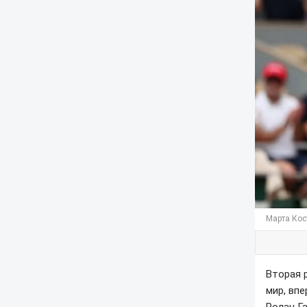
Марта Кос
Вторая 
мир, вп