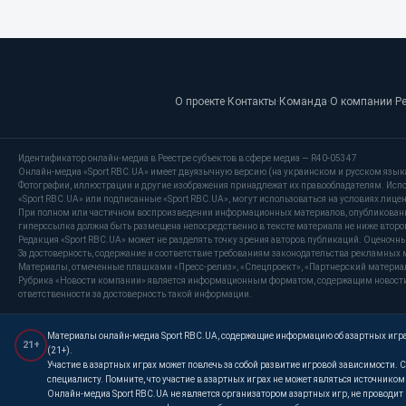
О проекте
·
Контакты
·
Команда
·
О компании
·
Р
Идентификатор онлайн-медиа в Реестре субъектов в сфере медиа — R40-05347
Онлайн-медиа «Sport RBC.UA» имеет двуязычную версию (на украинском и русском язык
Фотографии, иллюстрации и другие изображения принадлежат их правообладателям. Испо
«Sport RBC.UA» или подписанные «Sport RBC.UA», могут использоваться на условиях лицензи
При полном или частичном воспроизведении информационных материалов, опубликованных
гиперссылка должна быть размещена непосредственно в тексте материала не ниже второг
Редакция «Sport RBC.UA» может не разделять точку зрения авторов публикаций. Оценочн
За достоверность, содержание и соответствие требованиям законодательства рекламных 
Материалы, отмеченные плашками «Пресс-релиз», «Спецпроект», «Партнерский материал»
Рубрика «Новости компании» является информационным форматом, содержащим новости, 
ответственности за достоверность такой информации.
Материалы онлайн-медиа Sport RBC.UA, содержащие информацию об азартных играх
21+
(21+).
Участие в азартных играх может повлечь за собой развитие игровой зависимости
специалисту. Помните, что участие в азартных играх не может являться источнико
Онлайн-медиа Sport RBC.UA не является организатором азартных игр, не проводи