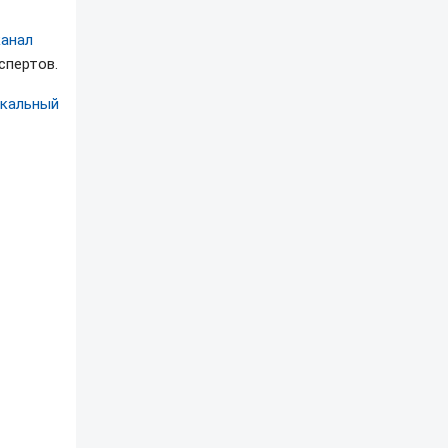
канал
спертов.
икальный