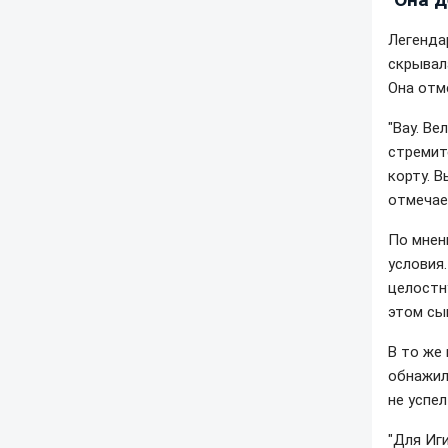
Легенда
скрывал
Она отм
"Вау. В
стремит
корту. В
отмечае
По мнен
условия
целостн
этом сы
В то же
обнажил
не успел
"Для Иг