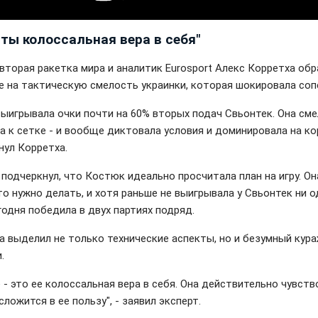
рты колоссальная вера в себя"
вторая ракетка мира и аналитик Eurosport Алекс Корретха об
е на тактическую смелость украинки, которая шокировала соп
выигрывала очки почти на 60% вторых подач Свьонтек. Она см
 к сетке - и вообще диктовала условия и доминировала на кор
нул Корретха.
 подчеркнул, что Костюк идеально просчитала план на игру. Он
то нужно делать, и хотя раньше не выигрывала у Свьонтек ни 
годня победила в двух партиях подряд.
а выделил не только технические аспекты, но и безумный кур
.
 - это ее колоссальная вера в себя. Она действительно чувств
сложится в ее пользу", - заявил эксперт.