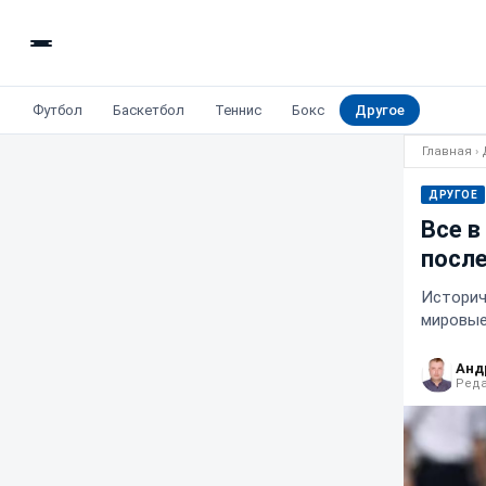
Футбол
Баскетбол
Теннис
Бокс
Другое
Главная
›
ДРУГОЕ
Все в
после
Историч
мировые
Анд
Реда