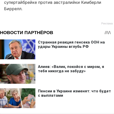
супертайбрейке против австралийки Кимберли
Биррелл.