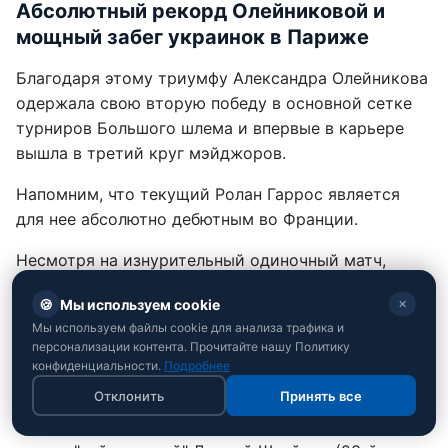
Абсолютный рекорд Олейниковой и
мощный забег украинок в Париже
Благодаря этому триумфу Александра Олейникова
одержала свою вторую победу в основной сетке
турниров Большого шлема и впервые в карьере
вышла в третий круг мэйджоров.
Напомним, что текущий Ролан Гаррос является
для нее абсолютно дебютным во Франции.
Несмотря на изнурительный одиночный матч,
отдыхать украинке некогда: уже 28 мая
🍪
Мы используем cookie
✕
Александра проведет свой стартовый поединок в
Мы используем файлы cookie для анализа трафика и
парном разряде, где выступит в тандеме с
персонализации контента. Прочитайте нашу Политику
венгерской теннисисткой Панной Удварди.
конфиденциальности.
Подробнее
Отклонить
Принять все
В одиночной же сетке следующей соперницей
нашей спортсменки станет победительница пары