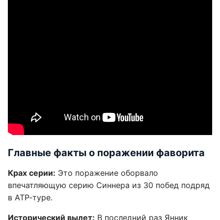
Главные факты о поражении фаворита
Крах серии:
Это поражение оборвало
впечатляющую серию Синнера из 30 побед подряд
в АТР-туре.
Исторический вылет:
В последний раз Янник