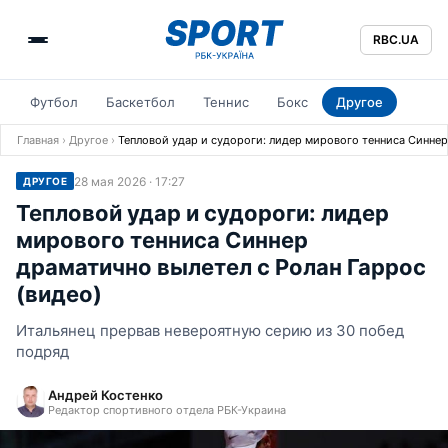
RBC.UA
Футбол
Баскетбол
Теннис
Бокс
Другое
Главная
›
Другое
›
Тепловой удар и судороги: лидер мирового тенниса Синнер
28 мая 2026 · 17:27
ДРУГОЕ
Тепловой удар и судороги: лидер
мирового тенниса Синнер
драматично вылетел с Ролан Гаррос
(видео)
Итальянец прервав невероятную серию из 30 побед
подряд
Андрей Костенко
Редактор спортивного отдела РБК-Украина