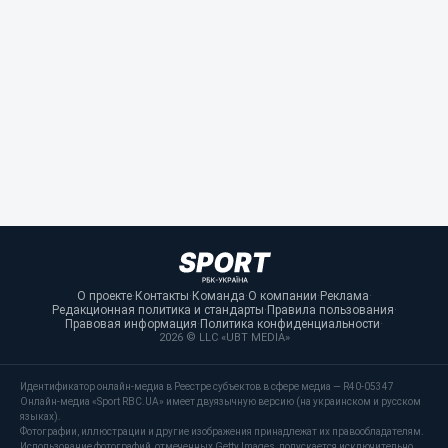
О проекте
·
Контакты
·
Команда
·
О компании
·
Реклама
·
Редакционная политика и стандарты
·
Правила пользования
·
Правовая информация
·
Политика конфиденциальности
·
2026 © LLC «UBT MEDIA»
Идентификатор онлайн-медиа в Реестре субъектов в сфере медиа — R40-05347
Онлайн-медиа «Sport RBC.UA» имеет двуязычную версию (на украинском и русском
языках).
Фотографии, иллюстрации и другие изображения принадлежат их правообладателям.
Использование фотографий, отмеченных Getty Images, допускается исключительно