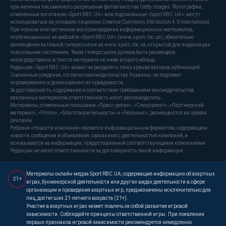
при наличии письменного разрешения фотоагентства Getty Images. Фотографии,
отмеченные логотипом «Sport RBC.UA» или подписанные «Sport RBC.UA», могут
использоваться на условиях лицензии Creative Commons Attribution 4.0 International.
При полном или частичном воспроизведении информационных материалов,
опубликованных на вебсайте «Sport RBC.UA» (www.sport.rbc.ua), обязательно
размещение активной гиперссылки на www.sport.rbc.ua, открытой для индексации
поисковыми системами. Такая гиперссылка должна быть размещена
непосредственно в тексте материала не ниже второго абзаца.
Редакция «Sport RBC.UA» может не разделять точку зрения авторов публикаций.
Оценочные суждения, согласно законодательству Украины, не подлежат
опровержению и доказыванию их правдивости.
За достоверность, содержание и соответствие требованиям законодательства
рекламных материалов ответственность несет рекламодатель.
Материалы, отмеченные плашками «Пресс-релиз», «Спецпроект», «Партнерский
материал», «Promo», «Благотворительность» и «Резонанс», размещаются на правах
рекламы.
Рубрика «Новости компании» является информационным форматом, содержащим
новости, сообщения и объявления, связанные с деятельностью компаний, и
основывается на информации, предоставленной соответствующими компаниями.
Редакция не несет ответственности за достоверность такой информации.
Материалы онлайн-медиа Sport RBC.UA, содержащие информацию об азартных
21+
играх, букмекерской деятельности или других видах деятельности в сфере
организации и проведения азартных игр, предназначены исключительно для
лиц, достигших 21-летнего возраста (21+).
Участие в азартных играх может повлечь за собой развитие игровой
зависимости. Соблюдайте принципы ответственной игры. При появлении
первых признаков игровой зависимости рекомендуется немедленно