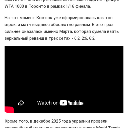
WTA 1000 в Торонто в рамках 1/16 финала.
На тот момент Костюк уже сформировалась как топ-
игрок, и матч выдался абсолютно равным. В этот раз
сильнее оказалась именно Марта, которая сумела взять
зеркальный реванш в трех сетах - 6:2, 2:6, 6:2.
Кроме того, в декабре 2025 года украинки провели
сокращённый матч на выставочном турнире World Tennis