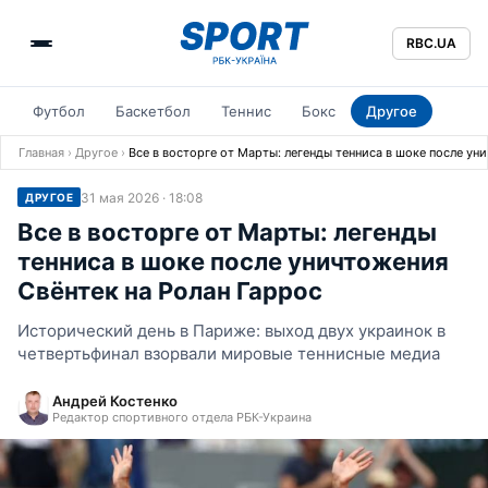
RBC.UA
Футбол
Баскетбол
Теннис
Бокс
Другое
Главная
›
Другое
›
Все в восторге от Марты: легенды тенниса в шоке после ун
31 мая 2026 · 18:08
ДРУГОЕ
Все в восторге от Марты: легенды
тенниса в шоке после уничтожения
Свёнтек на Ролан Гаррос
Исторический день в Париже: выход двух украинок в
четвертьфинал взорвали мировые теннисные медиа
Андрей Костенко
Редактор спортивного отдела РБК-Украина