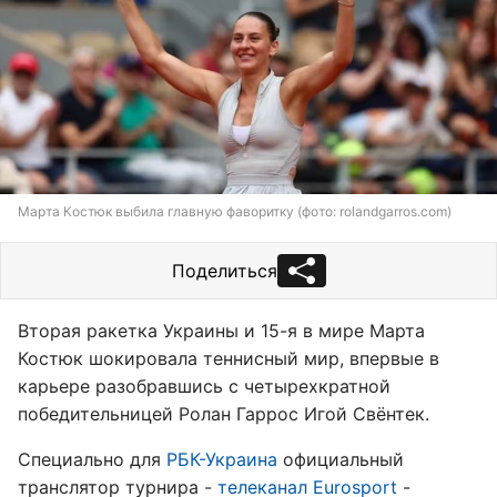
Марта Костюк выбила главную фаворитку (фото: rolandgarros.com)
Поделиться
Вторая ракетка Украины и 15-я в мире Марта
Костюк шокировала теннисный мир, впервые в
карьере разобравшись с четырехкратной
победительницей Ролан Гаррос Игой Свёнтек.
Специально для
РБК-Украина
официальный
транслятор турнира -
телеканал Eurosport
-