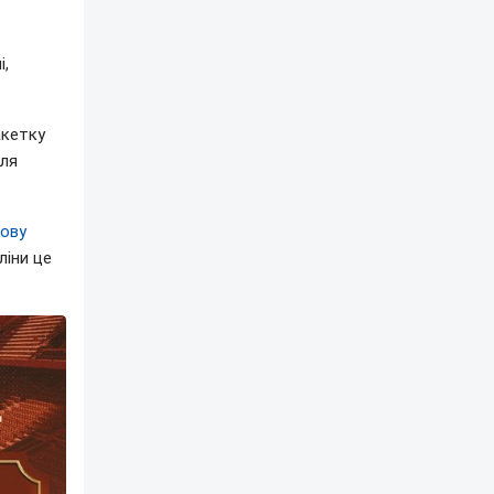
і,
акетку
Для
ову
ліни це