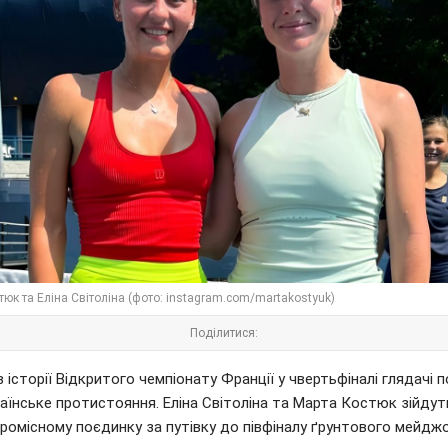
юк та Еліна Світоліна (фото: instagram.com/martakostyuk)
Поділитися:
 історії Відкритого чемпіонату Франції у чвертьфіналі глядачі 
аїнське протистояння. Еліна Світоліна та Марта Костюк зійдут
ромісному поєдинку за путівку до півфіналу ґрунтового мейджо