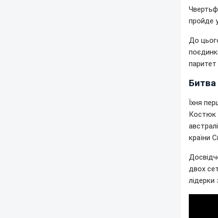
Чвертьф
пройде у
До цього
поєдинки
паритет 
Битва 
Їхня пер
Костюк 
австрал
країни С
Досвідче
двох сет
лідерки 