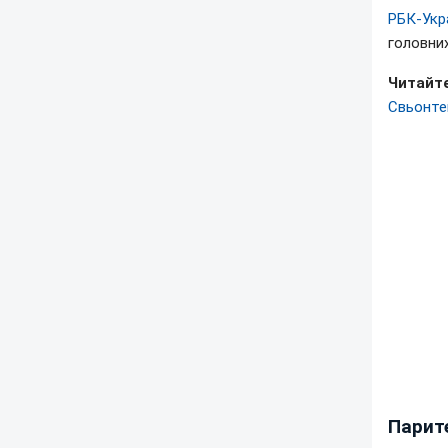
РБК-Укр
головних
Читайте
Свьонте
Парите