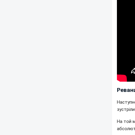
Реванш
Наступн
зустріли
На той 
абсолют