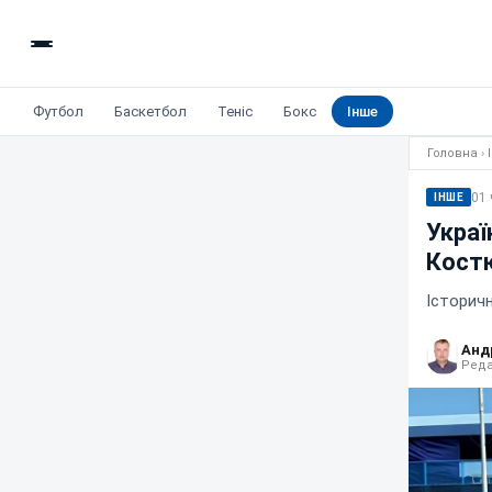
Футбол
Баскетбол
Теніс
Бокс
Інше
Головна
›
01 
ІНШЕ
Украї
Костю
Історичн
Анд
Реда