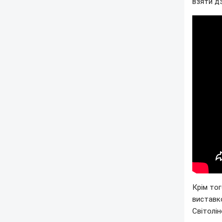
взяти дз
Крім тог
виставко
Світолін