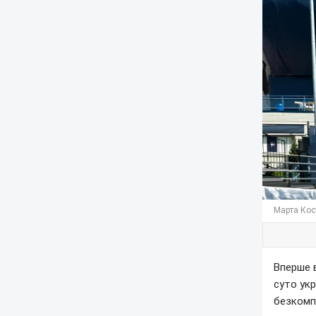
Марта Кост
Вперше в
суто укр
безкомп