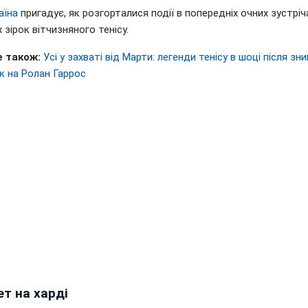
аїна
пригадує, як розгорталися події в попередніх очних зустріч
 зірок вітчизняного тенісу.
 також:
Усі у захваті від Марти: легенди тенісу в шоці після з
к на Ролан Гаррос
т на харді