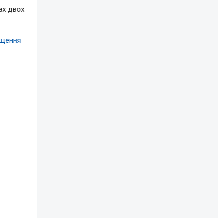
ах двох
нищення