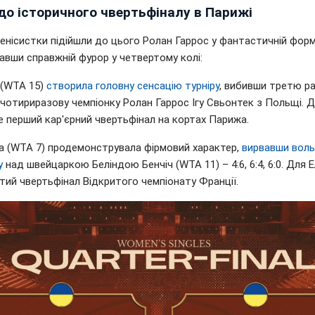
до історичного чвертьфіналу в Парижі
енісистки підійшли до цього Ролан Гаррос у фантастичній форм
авши справжній фурор у четвертому колі:
(WTA 15)
створила головну сенсацію турніру
, вибивши третю р
 чотириразову чемпіонку Ролан Гаррос Ігу Свьонтек з Польщі. 
е перший кар'єрний чвертьфінал на кортах Парижа.
на (WTA 7) продемонструвала фірмовий характер,
вирвавши воль
у
над швейцаркою Беліндою Бенчіч (WTA 11) – 4:6, 6:4, 6:0. Для Е
тий чвертьфінал Відкритого чемпіонату Франції.