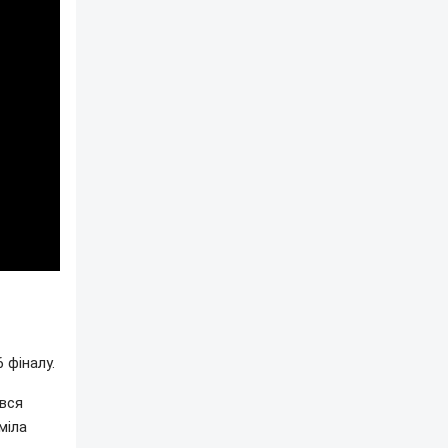
 фіналу.
вся
міла