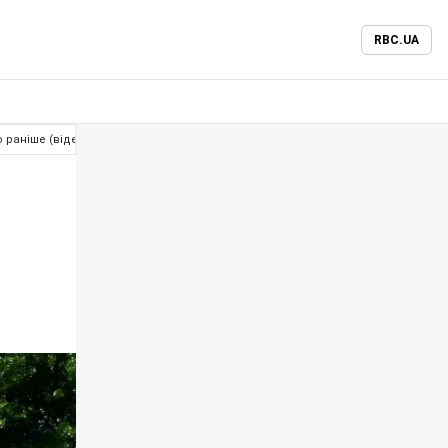
RBC.UA
ю раніше (відео)