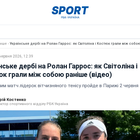
Інше
›
Українське дербі на Ролан Гаррос: як Світоліна і Костюк грали між собо
червня 2026, 12:39
нське дербі на Ролан Гаррос: як Світоліна і
к грали між собою раніше (відео)
им матч лідерок вітчизняного тенісу пройде в Парижі 2 червня
рій Костенко
ктор спортивного відділу РБК-Україна