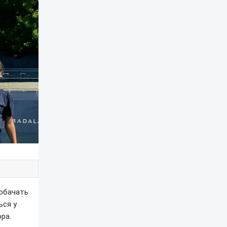
побачать
ься у
ра.