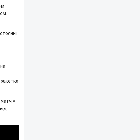
ни
сом.
истоянні
чна
 ракетка
 матч у
від