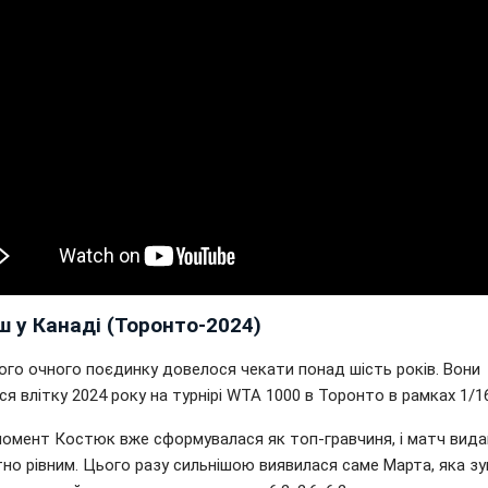
 у Канаді (Торонто-2024)
ого очного поєдинку довелося чекати понад шість років. Вони
ся влітку 2024 року на турнірі WTA 1000 в Торонто в рамках 1/16
момент Костюк вже сформувалася як топ-гравчиня, і матч вида
но рівним. Цього разу сильнішою виявилася саме Марта, яка зу