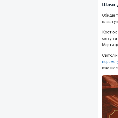
Шлях 
Обидві т
влаштув
Костюк 
світу та
Марти ц
Світолі
перемог
вже шос