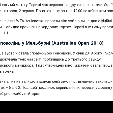
інальний матч у Парижі між першою та другою ракетками Украї
 вівторок, 2 червня. Початок – не раніше 12:00 за київським ча
 на рівні WTA тенісистки провели між собою лише два офіційні
 – обидва пройшли на хардових кортах. Наразі в їхньому прот
– 1:1.
поколінь у Мельбурні (Australian Open-2018)
ша зустріч стала справжньою сенсацією. У січні 2018 року 15-рі
шокувала тенісний світ, пробившись до третього раунду
ійського мейджора. Там суперницею юної українки стала перша
вітоліна.
на Еліна не залишила шансів юній землячці, впевнено закривши
ах – 6:2, 6:2. Тоді цей поєдинок сприймали як передачу досвіду 
збірної майбутній зірці.