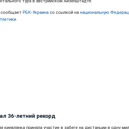
нтального тура в австрийском Айзенштадте.
м сообщает
РБК-Украина
со ссылкой на
национальную Федера
атлетики
.
пал 36-летний рекорд
яя киевлянка приняла участие в забеге на дистанции в одну ми