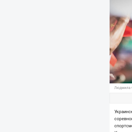
Людмила 
Украинс
соревно
спортсм