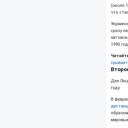
(около 1
что ста
Украинс
сразу н
литовск
1990 год
Читайте
срывает
Второ
Для Люд
году.
В февра
дистанц
образом
мировых