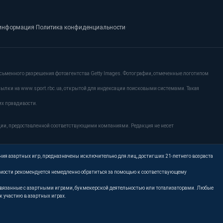
информация
·
Политика конфиденциальности
·
сьменного разрешения фотоагентства Getty Images. Фотографии, отмеченные логотипом
сылки на www.sport.rbc.ua, открытой для индексации поисковыми системами. Такая
их правдивости.
ции, предоставленной соответствующими компаниями. Редакция не несет
ния азартных игр, предназначены исключительно для лиц, достигших 21-летнего возраста
имости рекомендуется немедленно обратиться за помощью к соответствующему
, связанные с азартными играми, букмекерской деятельностью или тотализаторами. Любые
 участию в азартных играх.