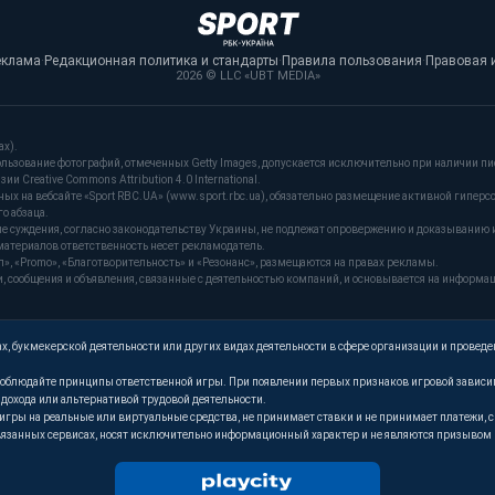
еклама
·
Редакционная политика и стандарты
·
Правила пользования
·
Правовая 
2026 © LLC «UBT MEDIA»
ах).
льзование фотографий, отмеченных Getty Images, допускается исключительно при наличии пи
и Creative Commons Attribution 4.0 International.
 на вебсайте «Sport RBC.UA» (www.sport.rbc.ua), обязательно размещение активной гиперс
о абзаца.
ые суждения, согласно законодательству Украины, не подлежат опровержению и доказыванию 
материалов ответственность несет рекламодатель.
, «Promo», «Благотворительность» и «Резонанс», размещаются на правах рекламы.
сообщения и объявления, связанные с деятельностью компаний, и основывается на информа
, букмекерской деятельности или других видах деятельности в сфере организации и проведе
. Соблюдайте принципы ответственной игры. При появлении первых признаков игровой завис
м дохода или альтернативой трудовой деятельности.
т игры на реальные или виртуальные средства, не принимает ставки и не принимает платежи
язанных сервисах, носят исключительно информационный характер и не являются призывом к