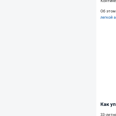
Контине
Об это
легкой 
Как у
33-летн