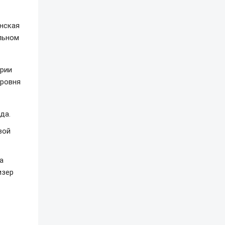
инская
льном
ории
уровня
да.
вой
а
изер