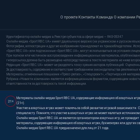
О проекте
·
Контакты
·
Команда
·
О компании
·
Р
Идентификатор онлайн-медиа в Реестре субъектов в сфере медиа — R40-05347
Онлайн-медиа «Sport RBC.UA» имеет двуязычную версию (на украинском и русском язык
Фотографии, иллюстрации и другие изображения принадлежат их правообладателям. Испо
«Sport RBC.UA» или подписанные «Sport RBC.UA», могут использоваться на условиях лицензи
При полном или частичном воспроизведении информационных материалов, опубликованных
гиперссылка должна быть размещена непосредственно в тексте материала не ниже второг
Редакция «Sport RBC.UA» может не разделять точку зрения авторов публикаций. Оценочн
За достоверность, содержание и соответствие требованиям законодательства рекламных 
Материалы, отмеченные плашками «Пресс-релиз», «Спецпроект», «Партнерский материал»
Рубрика «Новости компании» является информационным форматом, содержащим новости, 
ответственности за достоверность такой информации.
Материалы онлайн-медиа Sport RBC.UA, содержащие информацию об азартных играх
21+
(21+).
Участие в азартных играх может повлечь за собой развитие игровой зависимости
специалисту. Помните, что участие в азартных играх не может являться источнико
Онлайн-медиа Sport RBC.UA не является организатором азартных игр, не проводи
материалы, содержащие информацию об азартных играх, букмекерах или других св
Онлайн-медиа Sport RBC.UA предназначено для лиц от 21 года.