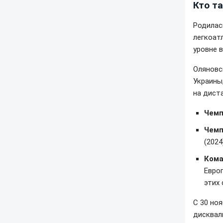
Кто т
Родилас
легкоат
уровне 
Оляновс
Украины
на диста
Чемп
Чемп
(2024
Кома
Европ
этих
С 30 но
дисквал