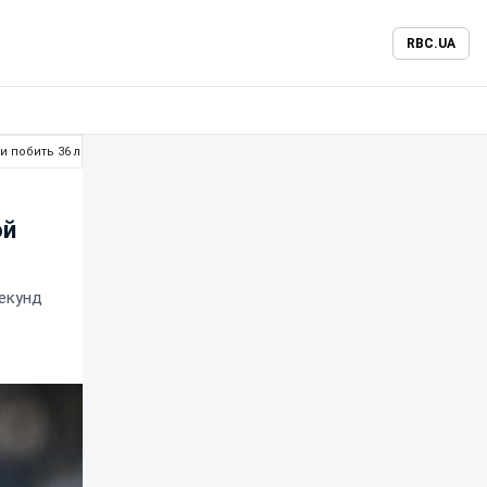
RBC.UA
 побить 36 лет
ой
екунд