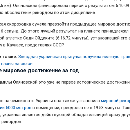
,6 км). Оляновская финишировала первой с результатом 6:10.09
ло абсолютным рекордом по этой дисциплине.
кая скороходка сумела превзойти предыдущее мировое дости
а 6 секунд. До этого лучший результат на планете принадлежал
ой атлетке Сади Эйдиките (6:16.72 минуты), установившей его 
у в Каунасе, представляя СССР.
 также:
Звездная украинская прыгунка получила нелепую трав
 планы на сезон
е мировое достижение за год
милы Оляновской это уже не первое историческое достижение
ле на чемпионате Украины она также установила
мировой реко
ии 5000 метров
в помещении, преодолев ее в 19:53 минуты. Та
, украинка является действующей обладательницей сразу дву
 рекордов.