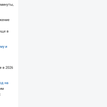
 минуты,
жение
еще в
му и
 в 2026
рд на
ким
х