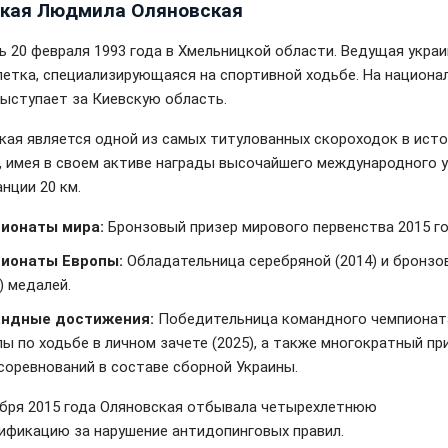
акая Людмила Оляновская
ь 20 февраля 1993 года в Хмельницкой области. Ведущая укра
летка, специализирующаяся на спортивной ходьбе. На национа
выступает за Киевскую область.
кая является одной из самых титулованных скороходок в ист
, имея в своем активе награды высочайшего международного 
нции 20 км.
ионаты мира:
Бронзовый призер мирового первенства 2015 го
ионаты Европы:
Обладательница серебряной (2014) и бронзо
) медалей.
ндные достижения:
Победительница командного чемпионат
ы по ходьбе в личном зачете (2025), а также многократный пр
 соревнований в составе сборной Украины.
ября 2015 года Оляновская отбывала четырехлетнюю
ификацию за нарушение антидопинговых правил.