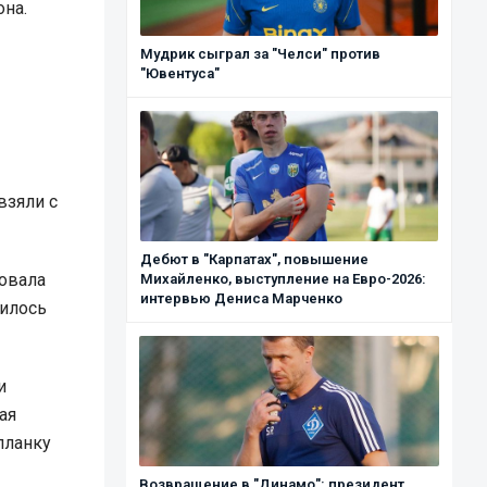
на.
Мудрик сыграл за "Челси" против
"Ювентуса"
взяли с
Дебют в "Карпатах", повышение
ровала
Михайленко, выступление на Евро-2026:
интервью Дениса Марченко
билось
и
ая
планку
Возвращение в "Динамо": президент