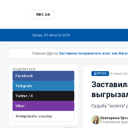
RBC.UA
Среда, 05 августа 2026
Главная
›
Другое
›
Заставила понервничать всех: как Магу
ПОДЕЛИТЬСЯ
25 июня 202
ДРУГОЕ
Facebook
Заставил
Telegram
выгрызал
Twitter / X
Судьбу "золота"
Viber
Копировать ссылку
Екатерина Урс
Спортивная жур