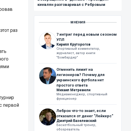
киевлян разговаривал с Ребровым
ировав
МНЕНИЯ
этот раз
7 интриг перед новым сезоном
УПЛ
Кирилл Круторогов
Спортивный комментатор,
ать
журналист, автор книги
"Бомбардир"
ного
иями
Отменить лимит на
легионеров? Почему для
украинского футбола нет
простого ответа
Михаил Метревели
Медиаменеджер, спортивный
турнир
функционер
 с первой
Леброн что-то знает, если
отказался от денег "Лейкерс"
Дмитрий Базелевский
Баскетбольный тренер,
обозреватель