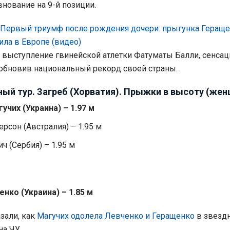
нование на 9-й позиции.
Первый триумф после рождения дочери: прыгунка Гераще
ла в Европе (видео)
и выступление гвинейской атлетки Фатуматы Балли, сенса
 обновив национальный рекорд своей страны.
ый тур. Загреб (Хорватия). Прыжки в высоту (же
учих (Украина) – 1.97 м
рсон (Австралия) – 1.95 м
ч (Сербия) – 1.95 м
нко (Украина) – 1.85 м
зали, как
Магучих одолела Левченко и Геращенко
в звезд
на ЧУ.