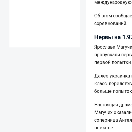
международную п
Об этом сообща
соревнований.
Нервы на 1.9
Ярослава Магучи
пропускали перв
первой попытки.
Далее украинка 
класс, перелете
больше попыток
Настоящая драма
Магучих оказали
соперница Ангел
повыше.