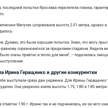
й, последней попытки Ярослава перелетела планка, гарант
то.
емпионки Магучих штурмовала высоту 2.01 метра, однако в 
далось.
 м. Думаю, это была хорошая попытка. Знаю, что могу прыг
-разному соревноваться за пределами стадиона. Видела м
 было очень приятно и тепло для меня", – поделилась эмоц
выступления.
а Ирина Геращенко и другие конкурентки
ребе выступали сразу две украинки. Для Ирины Геращенко 
дачно. Она уверенно взяла высоты 1.75, 1.80 и 1.85 метра
 отметке 1.90 г. Ирине так и не подчинилась, из-за чего она