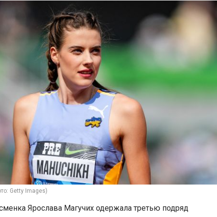
то: Getty Images)
сменка Ярослава Магучих одержала третью подряд