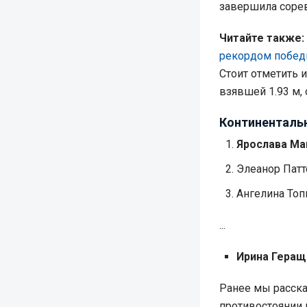
завершила сорев
Читайте также:
рекордом победи
Стоит отметить 
взявшей 1.93 м,
Континентальн
Ярослава Маг
Элеанор Патте
Ангелина Топи
...
Ирина Гераще
Ранее мы расска
противостоянии 