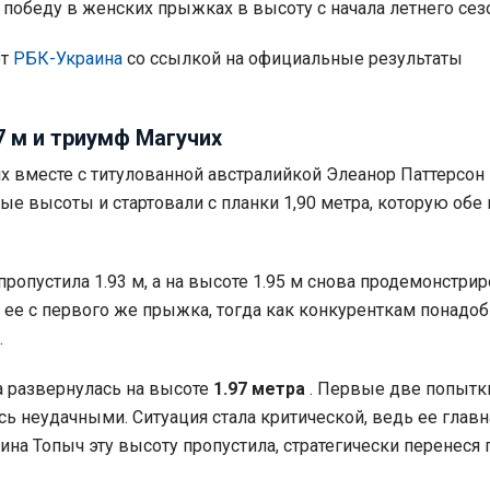
обеду в женских прыжках в высоту с начала летнего сезо
ет
РБК-Украина
со ссылкой на официальные результаты
7 м и триумф Магучих
х вместе с титулованной австралийкой Элеанор Паттерсон
ые высоты и стартовали с планки 1,90 метра, которую обе 
пропустила 1.93 м, а на высоте 1.95 м снова продемонстри
в ее с первого же прыжка, тогда как конкуренткам понадо
.
 развернулась на высоте
1.97 метра
. Первые две попытк
сь неудачными. Ситуация стала критической, ведь ее главн
ина Топыч эту высоту пропустила, стратегически перенеся 