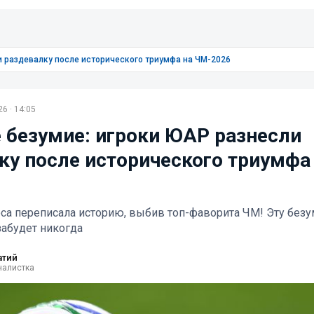
и раздевалку после исторического триумфа на ЧМ-2026
6 · 14:05
 безумие: игроки ЮАР разнесли
ку после исторического триумфа
са переписала историю, выбив топ-фаворита ЧМ! Эту без
забудет никогда
атий
налистка