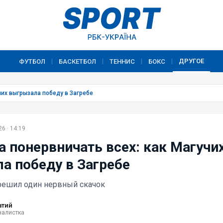
ДРУГОЕ
ФУТБОЛ
БАСКЕТБОЛ
ТЕННИС
БОКС
|
|
|
|
чих выгрызала победу в Загребе
6 · 14:19
а понервничать всех: как Магучи
а победу в Загребе
 решил один нервный скачок
атий
налистка