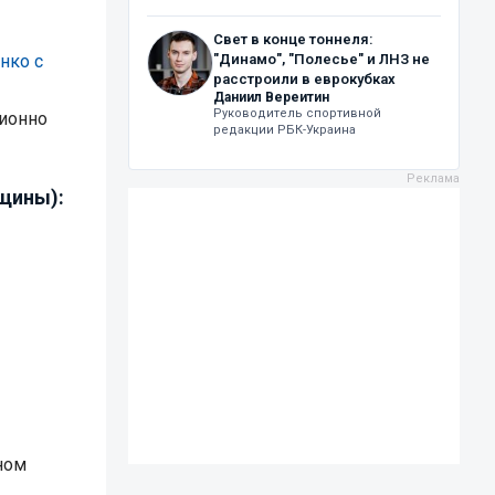
Свет в конце тоннеля:
нко с
"Динамо", "Полесье" и ЛНЗ не
расстроили в еврокубках
Даниил Вереитин
Руководитель спортивной
ционно
редакции РБК-Украина
нщины):
ном