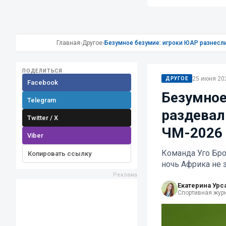
Главная
›
Другое
›
Безумное безумие: игроки ЮАР разнесл
ПОДЕЛИТЬСЯ
25 июня 202
ДРУГОЕ
Facebook
Безумное
Telegram
раздевал
Twitter / X
ЧМ-2026
Viber
Команда Уго Бро
Копировать ссылку
ночь Африка не 
Екатерина Урс
Спортивная жур