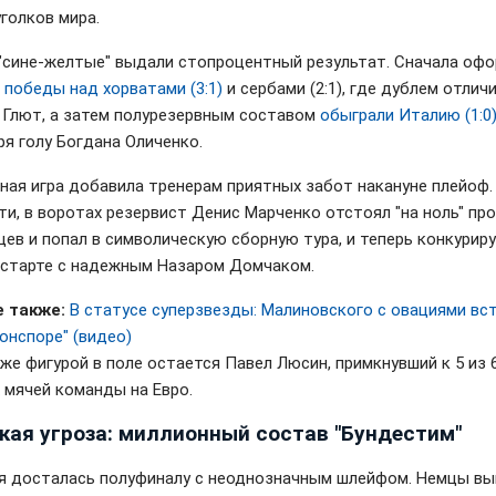
голков мира.
"сине-желтые" выдали стопроцентный результат. Сначала оф
е
победы над хорватами (3:1)
и сербами (2:1), где дублем отлич
 Глют, а затем полурезервным составом
обыграли Италию (1:0
ря голу Богдана Оличенко.
ная игра добавила тренерам приятных забот накануне плейоф.
ти, в воротах резервист Денис Марченко отстоял "на ноль" пр
цев и попал в символическую сборную тура, и теперь конкуриру
 старте с надежным Назаром Домчаком.
 также:
В статусе суперзвезды: Малиновского с овациями вс
онспоре" (видео)
 же фигурой в поле остается Павел Люсин, примкнувший к 5 из 
 мячей команды на Евро.
кая угроза: миллионный состав "Бундестим"
я досталась полуфиналу с неоднозначным шлейфом. Немцы вы