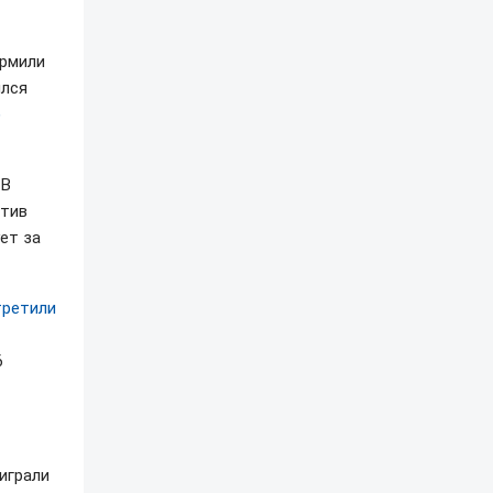
ормили
ился
)
 В
отив
ет за
третили
6
играли