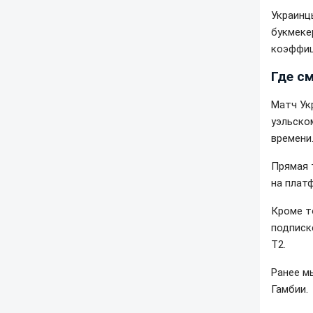
Украинцы
букмеке
коэффици
Где с
Матч Ук
уэльско
времени
Прямая 
на платф
Кроме т
подписк
Т2.
Ранее м
Гамбии.