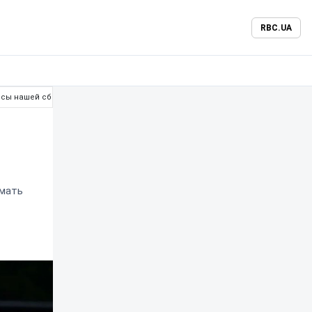
RBC.UA
ансы нашей сборной U19
омать