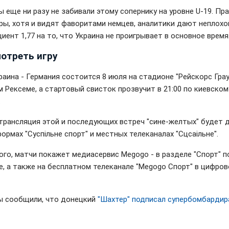
 еще ни разу не забивали этому сопернику на уровне U-19. Пра
ры, хотя и видят фаворитами немцев, аналитики дают неплохо
ент 1,77 на то, что Украина не проигрывает в основное время
мотреть игру
раина - Германия состоится 8 июля на стадионе "Рейскорс Грау
м Рексеме, а стартовый свисток прозвучит в 21:00 по киевском
.
трансляция этой и последующих встреч "сине-желтых" будет 
ормах "Суспільне спорт" и местных телеканалах "Сцсаільне".
ого, матчи покажет медиасервис Megogo - в разделе "Спорт" п
е, а также на бесплатном телеканале "Megogo Спорт" в цифров
ы сообщили, что донецкий
"Шахтер" подписал супербомбардир