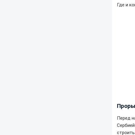
Где и к
Проры
Перед н
Сербией
строить