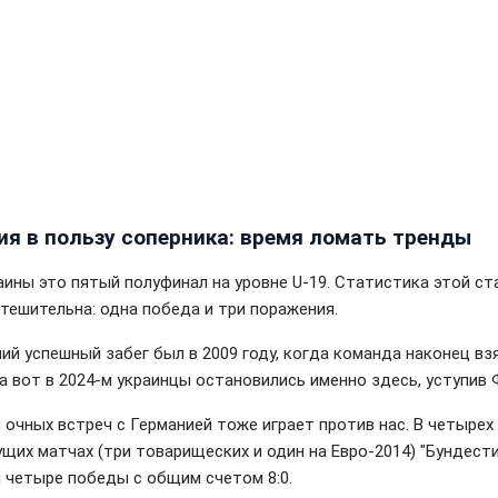
ия в пользу соперника: время ломать тренды
аины это пятый полуфинал на уровне U-19. Статистика этой ст
утешительна: одна победа и три поражения.
ий успешный забег был в 2009 году, когда команда наконец вз
 а вот в 2024-м украинцы остановились именно здесь, уступив 
 очных встреч с Германией тоже играет против нас. В четырех
щих матчах (три товарищеских и один на Евро-2014) "Бундест
 четыре победы с общим счетом 8:0.