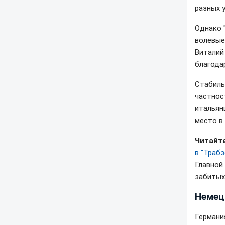
разных у
Однако 
волевы
Виталий
благода
Стабиль
частнос
итальян
место в
Читайте
в "Трабз
Главной
забитых
Немец
Германи