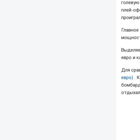
голевую 
плей-оф
проиграл
Главное
мощност
Выделяе
евро и 
Для сра
евро)
. 
бомбард
отдыхал