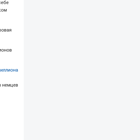
себе
ком
ровая
ионов
миллиона
ы немцев