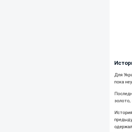
Истор
Для Укр
пока не
Последн
золото,
История
предыду
одержал