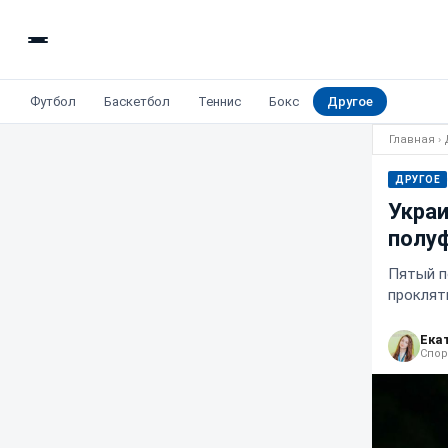
Футбол
Баскетбол
Теннис
Бокс
Другое
Главная
›
ДРУГОЕ
Украи
полуф
Пятый п
проклят
Ека
Спор