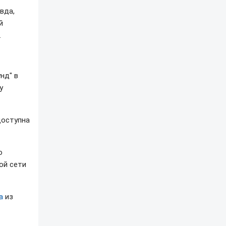
вда,
й
.
нд" в
у
доступна
о
ой сети
а
из