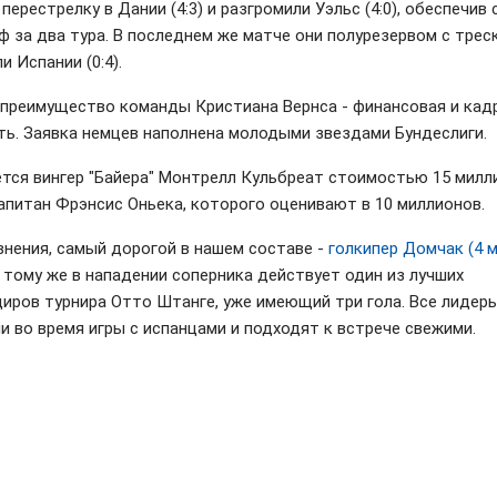
перестрелку в Дании (4:3) и разгромили Уэльс (4:0), обеспечив 
ф за два тура. В последнем же матче они полурезервом с трес
и Испании (0:4).
 преимущество команды Кристиана Вернса - финансовая и кад
ь. Заявка немцев наполнена молодыми звездами Бундеслиги.
тся вингер "Байера" Монтрелл Кульбреат стоимостью 15 милл
капитан Фрэнсис Оньека, которого оценивают в 10 миллионов.
внения, самый дорогой в нашем составе -
голкипер Домчак (4 
К тому же в нападении соперника действует один из лучших
иров турнира Отто Штанге, уже имеющий три гола. Все лидер
и во время игры с испанцами и подходят к встрече свежими.