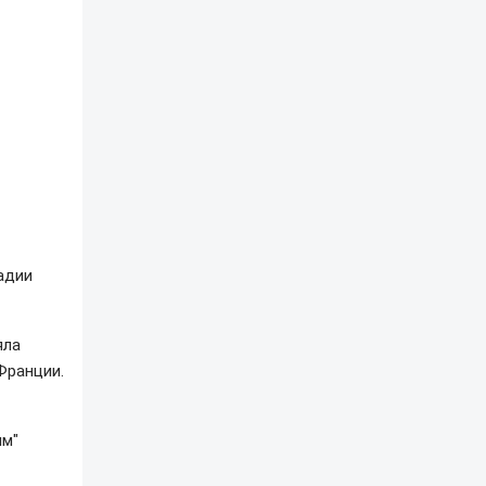
адии
яла
Франции.
им"