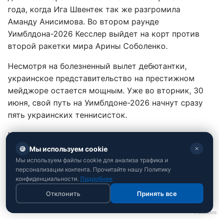
года, когда Ига Швентек так же разгромила
Аманду Анисимова. Во втором раунде
Уимблдона-2026 Кесслер выйдет на корт против
второй ракетки мира Арины Соболенко.
Несмотря на болезненный вылет дебютантки,
украинское представительство на престижном
мейджоре остается мощным. Уже во вторник, 30
июня, свой путь на Уимблдоне-2026 начнут сразу
пять украинских теннисисток.
Напомним, стартовый день Лондона оказался
богатым эмоциями: первая ракетка мира
Янник
🍪
Мы используем cookie
✕
Синнер сквозь окровавленные кроссовки и
Мы используем файлы cookie для анализа трафика и
персонализации контента. Прочитайте нашу Политику
болезненное падение вырвал победу в 5-сетовом
конфиденциальности.
Подробнее
триллере
.
Отклонить
Принять все