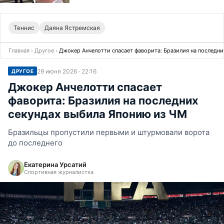
Теннис
Даяна Ястремская
Главная
›
Другое
›
Джокер Анчелотти спасает фаворита: Бразилия на последни
29 июня 2026 · 22:16
ДРУГОЕ
Джокер Анчелотти спасает
фаворита: Бразилия на последних
секундах выбила Японию из ЧМ
Бразильцы пропустили первыми и штурмовали ворота
до последнего
Екатерина Урсатий
Спортивная журналистка