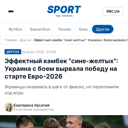
RBC.UA
Футбол
Баскетбол
Теннис
Бокс
Другое
Главная
›
Другое
›
Эффектный камбек "сине-желтых": Украина с боем вырвала 
29 июня 2026 · 23:59
ДРУГОЕ
Эффектный камбек "сине-желтых":
Украина с боем вырвала победу на
старте Евро-2026
Украинцы оказались в шаге от фиаско, но переломили
ход игры
Екатерина Урсатий
Спортивная журналистка