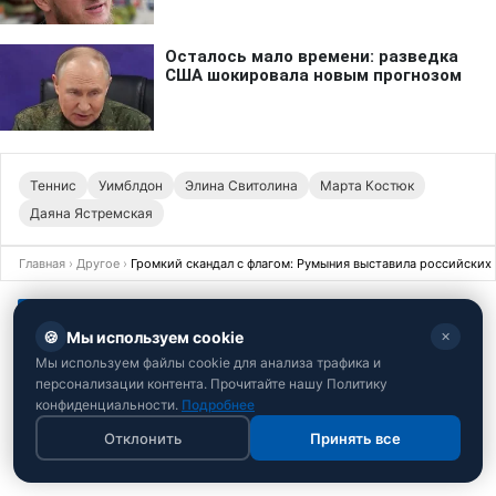
Теннис
Уимблдон
Элина Свитолина
Марта Костюк
Даяна Ястремская
Главная
›
Другое
›
Громкий скандал с флагом: Румыния выставила российских 
26 июня 2026 · 12:50
ДРУГОЕ
🍪
Мы используем cookie
✕
Громкий скандал с флагом: Румыния
Мы используем файлы cookie для анализа трафика и
выставила российских гимнасток с
персонализации контента. Прочитайте нашу Политику
Кубка мира
конфиденциальности.
Подробнее
Отклонить
Принять все
Попытка сборной РФ использовать государственную
символику сорвалась еще на старте