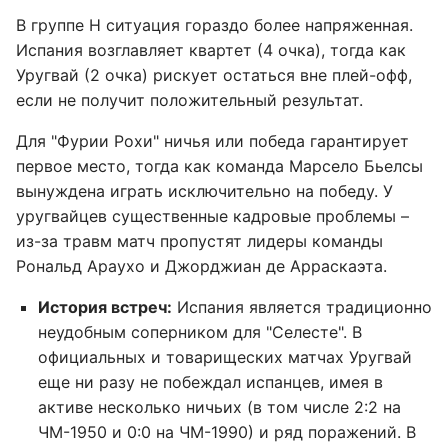
В группе H ситуация гораздо более напряженная.
Испания возглавляет квартет (4 очка), тогда как
Уругвай (2 очка) рискует остаться вне плей-офф,
если не получит положительный результат.
Для "Фурии Рохи" ничья или победа гарантирует
первое место, тогда как команда Марсело Бьелсы
вынуждена играть исключительно на победу. У
уругвайцев существенные кадровые проблемы –
из-за травм матч пропустят лидеры команды
Рональд Араухо и Джорджиан де Арраскаэта.
История встреч:
Испания является традиционно
неудобным соперником для "Селесте". В
официальных и товарищеских матчах Уругвай
еще ни разу не побеждал испанцев, имея в
активе несколько ничьих (в том числе 2:2 на
ЧМ-1950 и 0:0 на ЧМ-1990) и ряд поражений. В