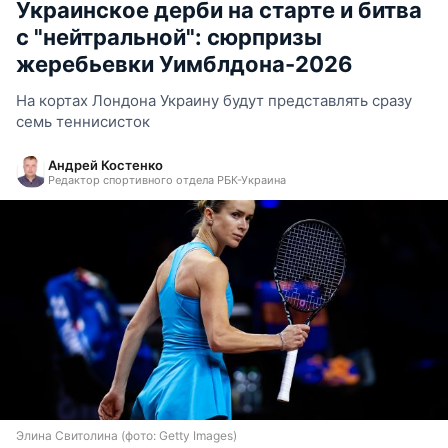
Украинское дерби на старте и битва
с "нейтральной": сюрпризы
жеребьевки Уимблдона-2026
На кортах Лондона Украину будут представлять сразу
семь теннисисток
Андрей Костенко
Редактор спортивного отдела РБК-Украина
Элина Свитолина (фото: Getty Images)