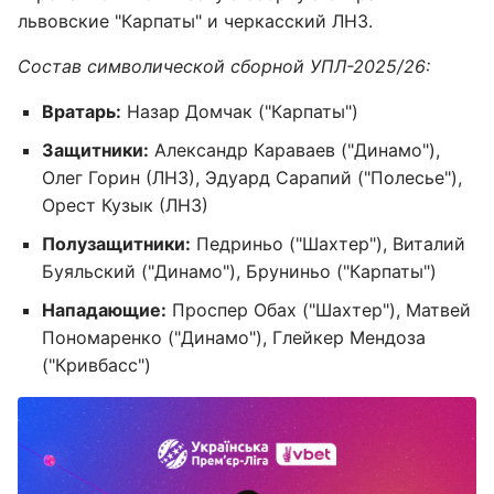
львовские "Карпаты" и черкасский ЛНЗ.
Состав символической сборной УПЛ-2025/26:
Вратарь:
Назар Домчак ("Карпаты")
Защитники:
Александр Караваев ("Динамо"),
Олег Горин (ЛНЗ), Эдуард Сарапий ("Полесье"),
Орест Кузык (ЛНЗ)
Полузащитники:
Педриньо ("Шахтер"), Виталий
Буяльский ("Динамо"), Бруниньо ("Карпаты")
Нападающие:
Проспер Обах ("Шахтер"), Матвей
Пономаренко ("Динамо"), Глейкер Мендоза
("Кривбасс")