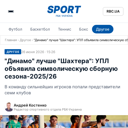
RBC.UA
Футбол
Баскетбол
Теннис
Бокс
Другое
Главная
›
Другое
›
"Динамо" лучше "Шахтера": УПЛ объявила символическую с
26 июня 2026 · 15:26
ДРУГОЕ
"Динамо" лучше "Шахтера": УПЛ
объявила символическую сборную
сезона-2025/26
В команду сильнейших игроков попали представители
семи клубов
Андрей Костенко
Редактор спортивного отдела РБК-Украина