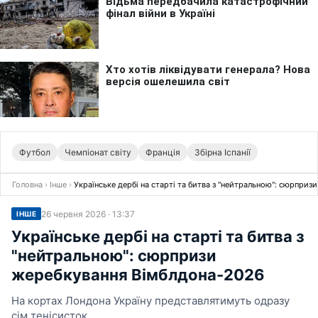
Футбол
Чемпіонат світу
Франція
Збірна Іспанії
Головна
›
Інше
›
Українське дербі на старті та битва з "нейтральною": сюрпри
26 червня 2026 · 13:37
ІНШЕ
Українське дербі на старті та битва з
"нейтральною": сюрпризи
жеребкування Вімблдона-2026
На кортах Лондона Україну представлятимуть одразу
сім тенісисток