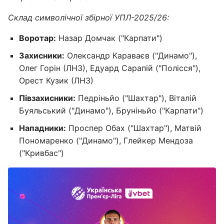
Склад символічної збірної УПЛ-2025/26:
Воротар:
Назар Домчак ("Карпати")
Захисники:
Олександр Караваєв ("Динамо"),
Олег Горін (ЛНЗ), Едуард Сарапій ("Полісся"),
Орест Кузик (ЛНЗ)
Півзахисники:
Педріньйо ("Шахтар"), Віталій
Буяльський ("Динамо"), Бруніньйо ("Карпати")
Нападники:
Проспер Обах ("Шахтар"), Матвій
Пономаренко ("Динамо"), Глейкер Мендоза
("Кривбас")