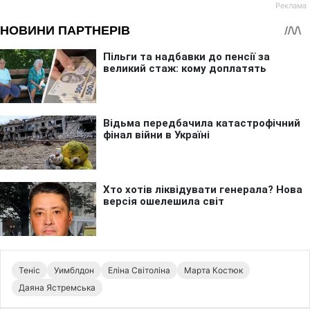
Теніс
Уимблдон
Еліна Світоліна
Марта Костюк
Даяна Ястремська