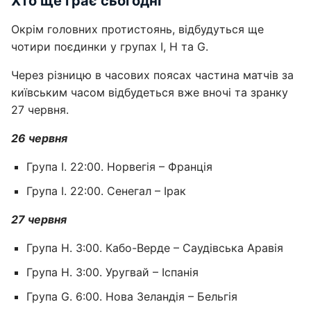
Хто ще грає сьогодні
Окрім головних протистоянь, відбудуться ще
чотири поєдинки у групах І, Н та G.
Через різницю в часових поясах частина матчів за
київським часом відбудеться вже вночі та зранку
27 червня.
26 червня
Група I. 22:00. Норвегія – Франція
Група I. 22:00. Сенегал – Ірак
27 червня
Група H. 3:00. Кабо-Верде – Саудівська Аравія
Група H. 3:00. Уругвай – Іспанія
Група G. 6:00. Нова Зеландія – Бельгія