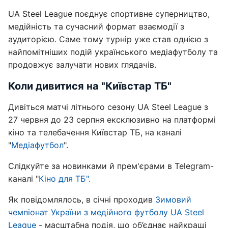
UA Steel League поєднує спортивне суперництво,
медійність та сучасний формат взаємодії з
аудиторією. Саме тому турнір уже став однією з
найпомітніших подій українського медіафутболу та
продовжує залучати нових глядачів.
Коли дивитися на "Київстар ТБ"
Дивіться матчі літнього сезону UA Steel League з
27 червня до 23 серпня ексклюзивно на платформі
кіно та телебачення Київстар ТБ, на каналі
"
Медіафутбол
".
Слідкуйте за новинками й прем'єрами в Telegram-
каналі "
Кіно для ТБ".
Як повідомлялось, в січні проходив
Зимовий
чемпіонат України з медійного футболу UA Steel
League
- масштабна подія, що об’єднає найкращі