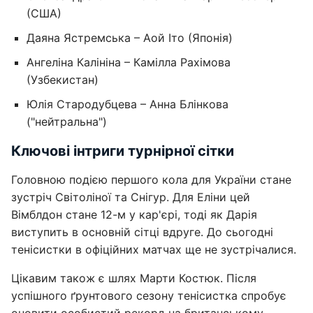
(США)
Даяна Ястремська – Аой Іто (Японія)
Ангеліна Калініна – Камілла Рахімова
(Узбекистан)
Юлія Стародубцева – Анна Блінкова
("нейтральна")
Ключові інтриги турнірної сітки
Головною подією першого кола для України стане
зустріч Світоліної та Снігур. Для Еліни цей
Вімблдон стане 12-м у кар'єрі, тоді як Дарія
виступить в основній сітці вдруге. До сьогодні
тенісистки в офіційних матчах ще не зустрічалися.
Цікавим також є шлях Марти Костюк. Після
успішного ґрунтового сезону тенісистка спробує