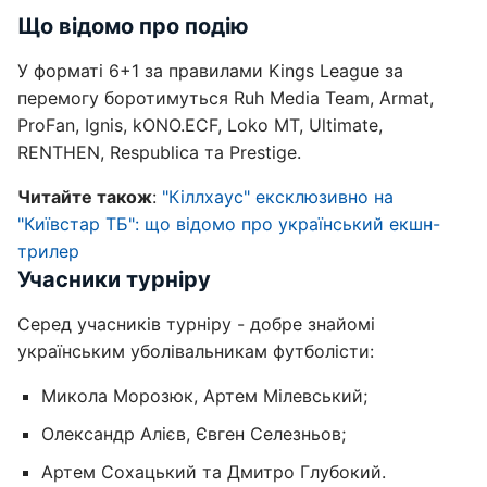
Що відомо про подію
У форматі 6+1 за правилами Kings League за
перемогу боротимуться Ruh Media Team, Armat,
ProFan, Ignis, kONO.ECF, Loko MT, Ultimate,
RENTHEN, Respublica та Prestige.
Читайте також
:
"Кіллхаус" ексклюзивно на
"Київстар ТБ": що відомо про український екшн-
трилер
Учасники турніру
Серед учасників турніру - добре знайомі
українським уболівальникам футболісти:
Микола Морозюк, Артем Мілевський;
Олександр Алієв, Євген Селезньов;
Артем Сохацький та Дмитро Глубокий.