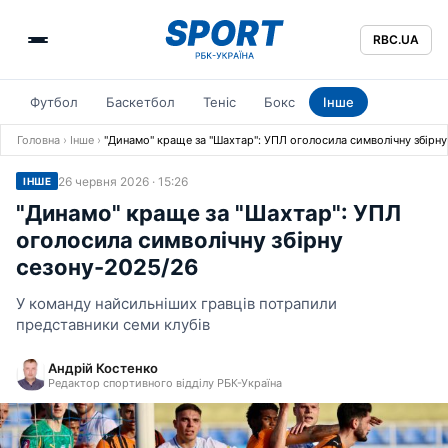
RBC.UA
Футбол
Баскетбол
Теніс
Бокс
Інше
Головна
›
Інше
›
"Динамо" краще за "Шахтар": УПЛ оголосила символічну збірн
26 червня 2026 · 15:26
ІНШЕ
"Динамо" краще за "Шахтар": УПЛ
оголосила символічну збірну
сезону-2025/26
У команду найсильніших гравців потрапили
представники семи клубів
Андрій Костенко
Редактор спортивного відділу РБК-Україна