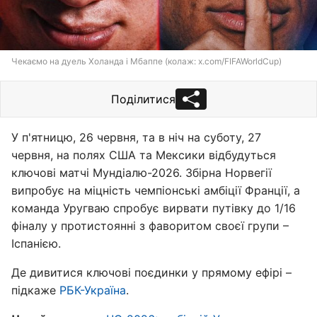
Чекаємо на дуель Холанда і Мбаппе (колаж: x.com/FIFAWorldCup)
Поділитися
У п'ятницю, 26 червня, та в ніч на суботу, 27
червня, на полях США та Мексики відбудуться
ключові матчі Мундіалю-2026. Збірна Норвегії
випробує на міцність чемпіонські амбіції Франції, а
команда Уругваю спробує вирвати путівку до 1/16
фіналу у протистоянні з фаворитом своєї групи –
Іспанією.
Де дивитися ключові поєдинки у прямому ефірі –
підкаже
РБК-Україна
.