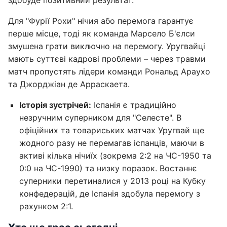
здобуде позитивний результат.
Для "Фурії Рохи" нічия або перемога гарантує
перше місце, тоді як команда Марсело Б'єлси
змушена грати виключно на перемогу. Уругвайці
мають суттєві кадрові проблеми – через травми
матч пропустять лідери команди Рональд Араухо
та Джорджіан де Арраскаета.
Історія зустрічей:
Іспанія є традиційно
незручним суперником для "Селесте". В
офіційних та товариських матчах Уругвай ще
жодного разу не перемагав іспанців, маючи в
активі кілька нічиїх (зокрема 2:2 на ЧС-1950 та
0:0 на ЧС-1990) та низку поразок. Востаннє
суперники перетиналися у 2013 році на Кубку
конфедерацій, де Іспанія здобула перемогу з
рахунком 2:1.