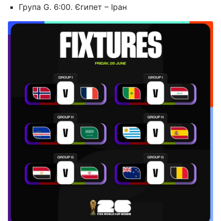
Група G. 6:00. Єгипет – Іран