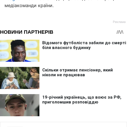
медіакоманди країни.