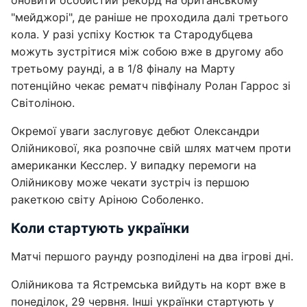
оновити особистий рекорд на британському
"мейджорі", де раніше не проходила далі третього
кола. У разі успіху Костюк та Стародубцева
можуть зустрітися між собою вже в другому або
третьому раунді, а в 1/8 фіналу на Марту
потенційно чекає рематч півфіналу Ролан Гаррос зі
Світоліною.
Окремої уваги заслуговує дебют Олександри
Олійникової, яка розпочне свій шлях матчем проти
американки Кесслер. У випадку перемоги на
Олійникову може чекати зустріч із першою
ракеткою світу Аріною Соболенко.
Коли стартують українки
Матчі першого раунду розподілені на два ігрові дні.
Олійникова та Ястремська вийдуть на корт вже в
понеділок, 29 червня. Інші українки стартують у