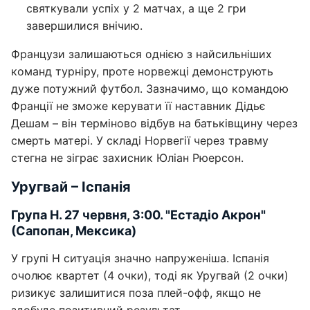
святкували успіх у 2 матчах, а ще 2 гри
завершилися внічию.
Французи залишаються однією з найсильніших
команд турніру, проте норвежці демонструють
дуже потужний футбол. Зазначимо, що командою
Франції не зможе керувати її наставник Дідьє
Дешам – він терміново відбув на батьківщину через
смерть матері. У складі Норвегії через травму
стегна не зіграє захисник Юліан Рюерсон.
Уругвай – Іспанія
Група Н. 27 червня, 3:00. "Естадіо Акрон"
(Сапопан, Мексика)
У групі H ситуація значно напруженіша. Іспанія
очолює квартет (4 очки), тоді як Уругвай (2 очки)
ризикує залишитися поза плей-офф, якщо не