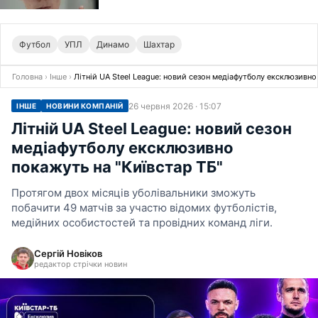
Футбол
УПЛ
Динамо
Шахтар
Головна
›
Інше
›
Літній UA Steel League: новий сезон медіафутболу ексклюзивно
26 червня 2026 · 15:07
ІНШЕ
НОВИНИ КОМПАНІЙ
Літній UA Steel League: новий сезон
медіафутболу ексклюзивно
покажуть на "Київстар ТБ"
Протягом двох місяців уболівальники зможуть
побачити 49 матчів за участю відомих футболістів,
медійних особистостей та провідних команд ліги.
Сергій Новіков
редактор стрічки новин