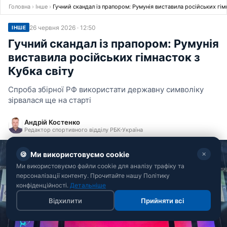
Головна
›
Інше
›
Гучний скандал із прапором: Румунія виставила російських гімн
26 червня 2026 · 12:50
ІНШЕ
Гучний скандал із прапором: Румунія
виставила російських гімнасток з
Кубка світу
Спроба збірної РФ використати державну символіку
зірвалася ще на старті
Андрій Костенко
Редактор спортивного відділу РБК-Україна
🍪
Ми використовуємо cookie
✕
Ми використовуємо файли cookie для аналізу трафіку та
персоналізації контенту. Прочитайте нашу Політику
конфіденційності.
Детальніше
Відхилити
Прийняти всі