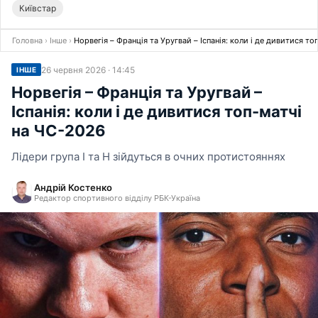
Київстар
Головна
›
Інше
›
Норвегія – Франція та Уругвай – Іспанія: коли і де дивитися т
26 червня 2026 · 14:45
ІНШЕ
Норвегія – Франція та Уругвай –
Іспанія: коли і де дивитися топ-матчі
на ЧС-2026
Лідери група I та H зійдуться в очних протистояннях
Андрій Костенко
Редактор спортивного відділу РБК-Україна