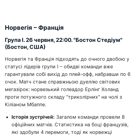
Норвегія – Франція
Група І. 26 червня, 22:00. "Бостон Стедіум"
(Бостон, США)
Норвегія та Франція підходять до очного двобою у
статусі лідерів групи I – обидві команди вже
гарантували собі вихід до плей-офф, набравши по 6
очок. Матч стане справжньою дуеллю світових
мегазірок: норвезький голеадор Ерлінг Холанд
проти потужного складу "триколірних" на чолі з
Кіліаном Мбаппе.
Історія зустрічей:
Загалом команди провели 8
офіційних матчів. Статистика на боці французів,
які здобули 4 перемоги, тоді як норвежці