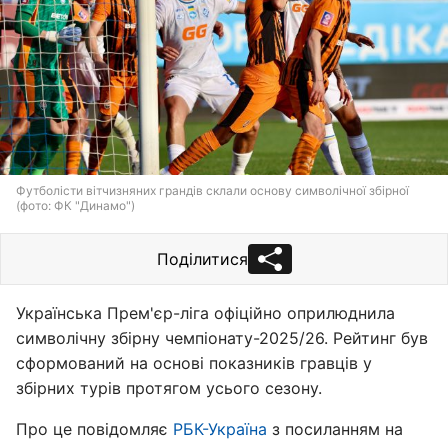
Футболісти вітчизняних грандів склали основу символічної збірної
(фото: ФК "Динамо")
Поділитися
Українська Прем'єр-ліга офіційно оприлюднила
символічну збірну чемпіонату-2025/26. Рейтинг був
сформований на основі показників гравців у
збірних турів протягом усього сезону.
Про це повідомляє
РБК-Україна
з посиланням на