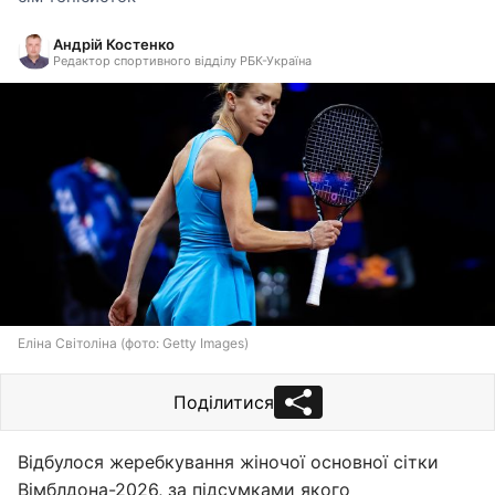
Андрій Костенко
Редактор спортивного відділу РБК-Україна
Еліна Світоліна (фото: Getty Images)
Поділитися
Відбулося жеребкування жіночої основної сітки
Вімблдона-2026, за підсумками якого