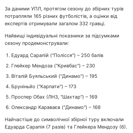
За даними УПЛ, протягом сезону до збірних турів
потрапляли 165 різних футболістів, а оцінки від
експертів отримували загалом 332 гравці.
Найвищі індивідуальні показники за підсумками
сезону продемонстрували:
Едуард Сарапій ("Полісся") – 250 балів
Глейкер Мендоза ("Кривбас") – 230
Віталій Буяльський ("Динамо") – 195
Бруніньйо ("Карпати") – 173
Проспер Обах (ЛНЗ, "Шахтар") – 169
Олександр Караваєв ("Динамо") – 168
Найчастіше до символічної збірної туру включали
Едуарда Сарапія (7 разів) та Глейкера Мендозу (6).