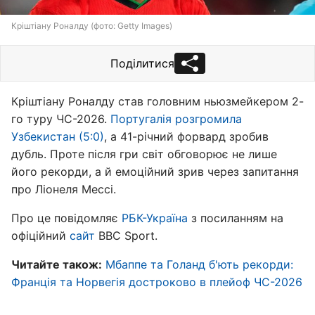
Кріштіану Роналду (фото: Getty Images)
Поділитися
Кріштіану Роналду став головним ньюзмейкером 2-
го туру ЧС-2026.
Португалія розгромила
Узбекистан (5:0)
, а 41-річний форвард зробив
дубль. Проте після гри світ обговорює не лише
його рекорди, а й емоційний зрив через запитання
про Ліонеля Мессі.
Про це повідомляє
РБК-Україна
з посиланням на
офіційний
сайт
BBC Sport.
Читайте також:
Мбаппе та Голанд б'ють рекорди:
Франція та Норвегія достроково в плейоф ЧС-2026