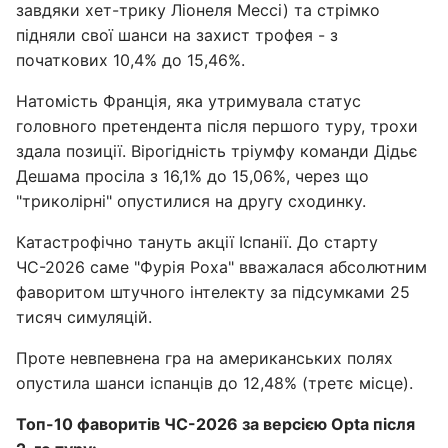
завдяки хет-трику Ліонеля Мессі) та стрімко
підняли свої шанси на захист трофея - з
початкових 10,4% до 15,46%.
Натомість Франція, яка утримувала статус
головного претендента після першого туру, трохи
здала позиції. Вірогідність тріумфу команди Дідьє
Дешама просіла з 16,1% до 15,06%, через що
"триколірні" опустилися на другу сходинку.
Катастрофічно тануть акції Іспанії. До старту
ЧС-2026 саме "Фурія Роха" вважалася абсолютним
фаворитом штучного інтелекту за підсумками 25
тисяч симуляцій.
Проте невпевнена гра на американських полях
опустила шанси іспанців до 12,48% (третє місце).
Топ-10 фаворитів ЧС-2026 за версією Opta після