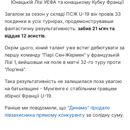
Юнацькій Лізі УЄФА та юнацькому Кубку Франції
Загалом за сезон у складі ПСЖ U-19 він провів 33
поєдинки в усіх турнірах, продемонструвавши
фантастичну результативність:
забив 21 м'яч та
віддав 12 асистів
.
Окрім цього, юний талант уже встиг дебютувати за
першу команду "Парі Сен-Жермен" у французькій
Лізі 1, вийшовши на поле в матчі 32-го туру проти
"Лор’яна".
Така результативність не залишилася поза увагою
на батьківщині - Мунгенге є стабільним гравцем
збірної Франції U-19.
Раніше ми повідомили, що
"Динамо" продало
півзахисника прямому конкуренту
за солідну суму.