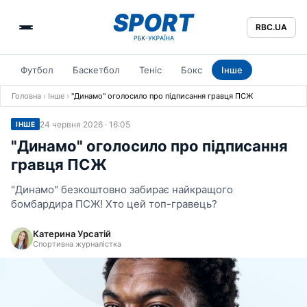
RBC.UA
Футбол
Баскетбол
Теніс
Бокс
Інше
Головна
›
Інше
›
"Динамо" оголосило про підписання гравця ПСЖ
24 червня 2026 · 16:05
ІНШЕ
"Динамо" оголосило про підписання
гравця ПСЖ
"Динамо" безкоштовно забирає найкращого
бомбардира ПСЖ! Хто цей топ-гравець?
Катерина Урсатій
Спортивна журналістка