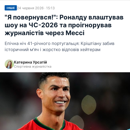
24 червня 2026 · 15:13
ІНШЕ
"Я повернувся!": Роналду влаштував
шоу на ЧС-2026 та проігнорував
журналістів через Мессі
Епічна ніч 41-річного португальця: Кріштіану забив
історичний м'яч і жорстко відповів хейтерам
Катерина Урсатій
Спортивна журналістка