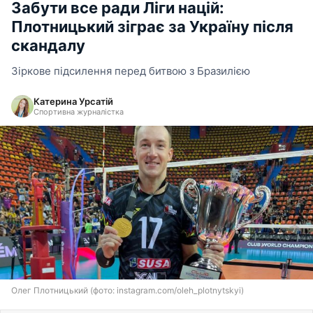
Забути все ради Ліги націй:
Плотницький зіграє за Україну після
скандалу
Зіркове підсилення перед битвою з Бразилією
Катерина Урсатій
Спортивна журналістка
Олег Плотницький (фото: instagram.com/oleh_plotnytskyi)