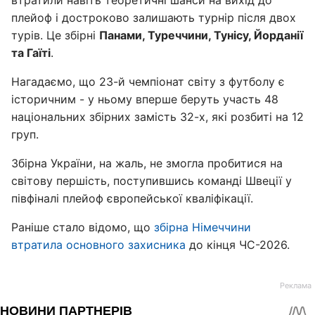
втратили навіть теоретичні шанси на вихід до
плейоф і достроково залишають турнір після двох
турів. Це збірні
Панами, Туреччини, Тунісу, Йорданії
та Гаїті
.
Нагадаємо, що 23-й чемпіонат світу з футболу є
історичним - у ньому вперше беруть участь 48
національних збірних замість 32-х, які розбиті на 12
груп.
Збірна України, на жаль, не змогла пробитися на
світову першість, поступившись команді Швеції у
півфіналі плейоф європейської кваліфікації.
Раніше стало відомо, що
збірна Німеччини
втратила основного захисника
до кінця ЧС-2026.