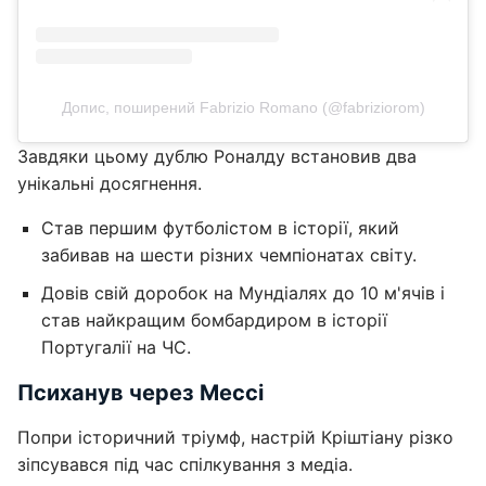
Допис, поширений Fabrizio Romano (@fabriziorom)
Завдяки цьому дублю Роналду встановив два
унікальні досягнення.
Став першим футболістом в історії, який
забивав на шести різних чемпіонатах світу.
Довів свій доробок на Мундіалях до 10 м'ячів і
став найкращим бомбардиром в історії
Португалії на ЧС.
Психанув через Мессі
Попри історичний тріумф, настрій Кріштіану різко
зіпсувався під час спілкування з медіа.