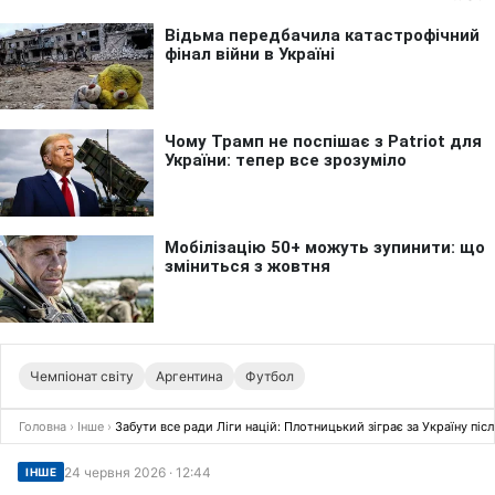
Чемпіонат світу
Аргентина
Футбол
Головна
›
Інше
›
Забути все ради Ліги націй: Плотницький зіграє за Україну піс
24 червня 2026 · 12:44
ІНШЕ