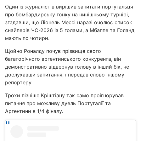
Один із журналістів вирішив запитати португальця
про бомбардирську гонку на нинішньому турнірі,
згадавши, що Ліонель Мессі наразі очолює список
снайперів ЧС-2026 із 5 голами, а Мбаппе та Голанд
мають по чотири.
Щойно Роналду почув прізвище свого
багаторічного аргентинського конкурента, він
демонстративно відвернув голову в інший бік, не
дослухавши запитання, і передав слово іншому
репортеру.
Трохи пізніше Кріштіану так само проігнорував
питання про можливу дуель Португалії та
Аргентини в 1/4 фіналу.