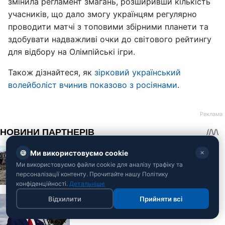
змінила регламент змагань, розширивши кількість
учасників, що дало змогу українцям регулярно
проводити матчі з топовими збірними планети та
здобувати надважливі очки до світового рейтингу
для відбору на Олімпійські ігри.
Також дізнайтеся, як
зірковий український
волейболіст вчинив показово з росіянами
.
🍪
Ми використовуємо cookie
✕
Ми використовуємо файли cookie для аналізу трафіку та
персоналізації контенту. Прочитайте нашу Політику
конфіденційності.
Детальніше
Відхилити
Прийняти всі