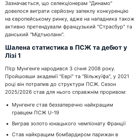
Зазначається, що селекціонерам "Динамо"
довелося виграти серйозну запеклу конкуренцію
на європейському ринку, адже на нападника також
активно претендували французький "Страсбур" та
данський "Мідтьюланн".
Шалена статистика в ПСЖ та дебют у
Лізі 1
П’єр Мунгенге народився 3 січня 2008 року.
Пройшовши академії "Еврі" та "Вільжуїфа", у 2021
році він потрапив до структури ПСЖ. Сезон
2025/2026 став для нього справжнім проривом:
Мунгенге став беззаперечно найкращим
гравцем ПСЖ U-19
Виграв золото юнацького чемпіонату Франції
Став найкращим бомбардиром парижан в