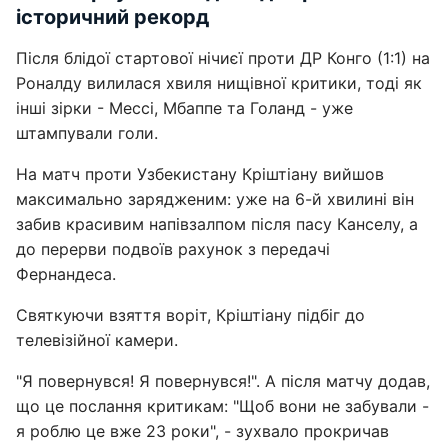
історичний рекорд
Після блідої стартової нічиєї проти ДР Конго (1:1) на
Роналду вилилася хвиля нищівної критики, тоді як
інші зірки - Мессі, Мбаппе та Голанд - уже
штампували голи.
На матч проти Узбекистану Кріштіану вийшов
максимально зарядженим: уже на 6-й хвилині він
забив красивим напівзалпом після пасу Канселу, а
до перерви подвоїв рахунок з передачі
Фернандеса.
Святкуючи взяття воріт, Кріштіану підбіг до
телевізійної камери.
"Я повернувся! Я повернувся!". А після матчу додав,
що це послання критикам: "Щоб вони не забували -
я роблю це вже 23 роки", - зухвало прокричав