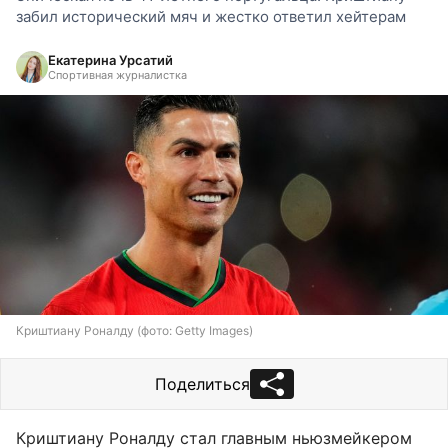
забил исторический мяч и жестко ответил хейтерам
Екатерина Урсатий
Спортивная журналистка
Криштиану Роналду (фото: Getty Images)
Поделиться
Криштиану Роналду стал главным ньюзмейкером