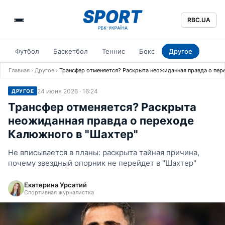
RBC.UA
Футбол
Баскетбол
Теннис
Бокс
Другое
Главная
›
Другое
›
Трансфер отменяется? Раскрыта неожиданная правда о пер
24 июня 2026 · 16:24
ДРУГОЕ
Трансфер отменяется? Раскрыта
неожиданная правда о переходе
Калюжного в "Шахтер"
Не вписывается в планы: раскрыта тайная причина,
почему звездный опорник не перейдет в "Шахтер"
Екатерина Урсатий
Спортивная журналистка