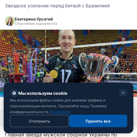
Звездное усиление перед битвой с Бразилией
Екатерина Урсатий
Спортивная журналистка
🍪
Мы используем cookie
✕
Мы используем файлы cookie для анализа трафика и
Олег Плотницкий (фото: instagram.com/oleh_plotnytskyi)
персонализации контента. Прочитайте нашу Политику
конфиденциальности.
Подробнее
Поделиться
Отклонить
Принять все
Главная звезда мужской сборной Украины по