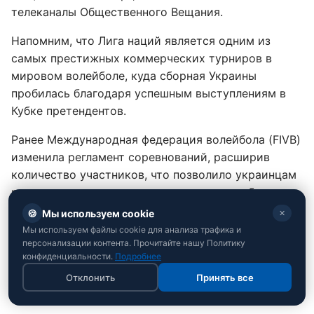
телеканалы Общественного Вещания.
Напомним, что Лига наций является одним из
самых престижных коммерческих турниров в
мировом волейболе, куда сборная Украины
пробилась благодаря успешным выступлениям в
Кубке претендентов.
Ранее Международная федерация волейбола (FIVB)
изменила регламент соревнований, расширив
количество участников, что позволило украинцам
регулярно проводить матчи с топовыми сборными
планеты и завоевывать важные очки в мировой
🍪
Мы используем cookie
✕
рейтинг для отбора на Олимпийские игры.
Мы используем файлы cookie для анализа трафика и
персонализации контента. Прочитайте нашу Политику
Также узнайте, как
звездный украинский
конфиденциальности.
Подробнее
волейболист поступил показательно с россиянами
Отклонить
Принять все
.