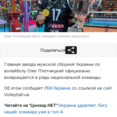
Олег Плотницкий (фото: instagram.com/oleh_plotnytskyi)
Поделиться
Главная звезда мужской сборной Украины по
волейболу Олег Плотницкий официально
возвращается в ряды национальной команды.
Об этом сообщает
РБК-Украина
со ссылкой на
сайт
Volleyball.ua.
Читайте на "Цензор.НЕТ":
Украина удивляет Лигу
наций: команда уже в топ-4