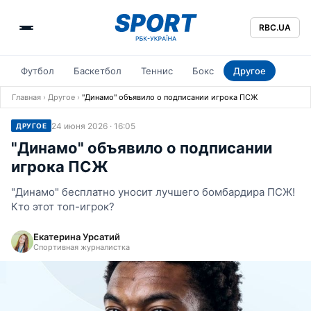
RBC.UA
Футбол
Баскетбол
Теннис
Бокс
Другое
Главная
›
Другое
›
"Динамо" объявило о подписании игрока ПСЖ
24 июня 2026 · 16:05
ДРУГОЕ
"Динамо" объявило о подписании
игрока ПСЖ
"Динамо" бесплатно уносит лучшего бомбардира ПСЖ!
Кто этот топ-игрок?
Екатерина Урсатий
Спортивная журналистка