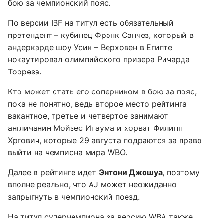
бою за чемпионский пояс.
По версии IBF на титул есть обязательный
претендент – кубинец Фрэнк Санчез, который в
андеркарде шоу Усик – Верховен в Египте
нокаутировал олимпийского призера Ричарда
Торреза.
Кто может стать его соперником в бою за пояс,
пока не понятно, ведь второе место рейтинга
вакантное, третье и четвертое занимают
англичанин Мойзес Итаума и хорват Филипп
Хргович, которые 29 августа подраются за право
выйти на чемпиона мира WBO.
Далее в рейтинге идет
Энтони Джошуа
, поэтому
вполне реально, что AJ может неожиданно
запрыгнуть в чемпионский поезд.
На титул суперчемпиона за версию WBA также