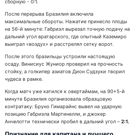
сборную - 0:1.
После перерыва Бразилия включила
максимальные обороты. Нажатие принесло плоды
на 56-й минуте: Габриэл вырезал точную подачу на
дальний угол вратарского, где опытный Каземиро
выиграл «воздух» и расстрелял сетку ворот.
После этого бразильцы устроили настоящую
осаду. Винисиус Жуниор проверил на прочность
стойку, а голкипер азиатов Дион Судзуки творил
чудеса в рамке.
Когда матч уже катился к овертаймам, на 90+5-й
минуте Бразилия организовала образцовую
контратаку: Бруно Гимарайнс вывел на ударную
позицию Габриэла Мартинелли, и джокер
Анчелотти технически пробил в дальний угол –
2:1.
Признание для капитана и лучшего