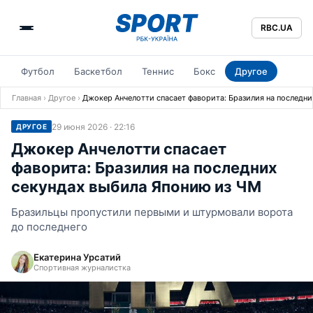
RBC.UA
Футбол
Баскетбол
Теннис
Бокс
Другое
Главная
›
Другое
›
Джокер Анчелотти спасает фаворита: Бразилия на последни
29 июня 2026 · 22:16
ДРУГОЕ
Джокер Анчелотти спасает
фаворита: Бразилия на последних
секундах выбила Японию из ЧМ
Бразильцы пропустили первыми и штурмовали ворота
до последнего
Екатерина Урсатий
Спортивная журналистка