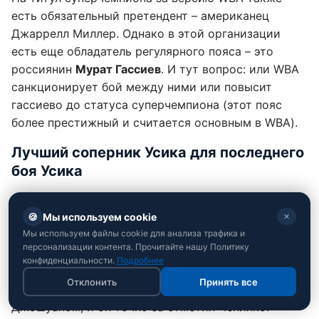
есть обязательный претендент – американец
Джаррелл Миллер. Однако в этой организации
есть еще обладатель регулярного пояса – это
россиянин
Мурат Гассиев
. И тут вопрос: или WBA
санкционирует бой между ними или повысит
гассиево до статуса суперчемпиона (этот пояс
более престижный и считается основным в WBA).
Лучший соперник Усика для последнего
боя Усика
"Лично я бы хотел увидеть реванш с Рико
🍪
Мы используем cookie
Верховеном. Этот бой - именно та история, когда
✕
Мы используем файлы cookie для анализа трафика и
до него бойцов ничего не сочетало, а после
персонализации контента. Прочитайте нашу Политику
осталось такое послевкусие, что хочется
конфиденциальности.
Подробнее
посмотреть второй поединок. Рико дал Усику
Отклонить
Принять все
самый тяжелый бой со времени реванша с Энтони
Джошуаном, и он точно за отметил Чепилко.