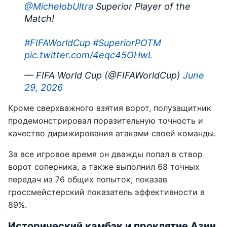
@MichelobUltra
Superior Player of the
Match!
#FIFAWorldCup
#SuperiorPOTM
pic.twitter.com/4eqc45OHwL
— FIFA World Cup (@FIFAWorldCup)
June
29, 2026
Кроме сверхважного взятия ворот, полузащитник
продемонстрировал поразительную точность и
качество дирижирования атаками своей команды.
За все игровое время он дважды попал в створ
ворот соперника, а также выполнил 68 точных
передач из 76 общих попыток, показав
гроссмейстерский показатель эффективности в
89%.
Исторический камбэк и проклятие Азии