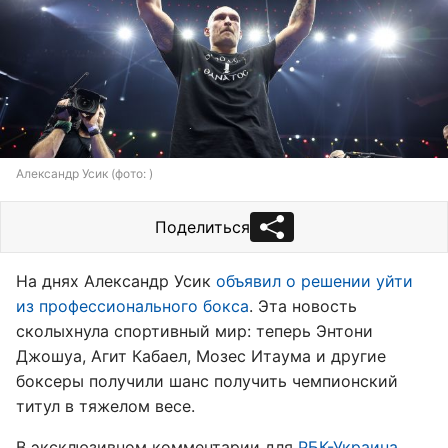
Александр Усик (фото: )
Поделиться
На днях Александр Усик
объявил о решении уйти
из профессионального бокса
. Эта новость
сколыхнула спортивный мир: теперь Энтони
Джошуа, Агит Кабаел, Мозес Итаума и другие
боксеры получили шанс получить чемпионский
титул в тяжелом весе.
В эксклюзивном комментарии для
РБК-Украина