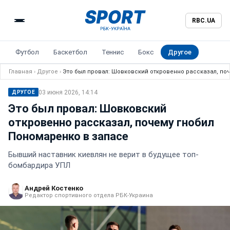
RBC.UA
Футбол
Баскетбол
Теннис
Бокс
Другое
Главная
›
Другое
›
Это был провал: Шовковский откровенно рассказал, по
03 июня 2026, 14:14
ДРУГОЕ
Это был провал: Шовковский
откровенно рассказал, почему гнобил
Пономаренко в запасе
Бывший наставник киевлян не верит в будущее топ-
бомбардира УПЛ
Андрей Костенко
Редактор спортивного отдела РБК-Украина