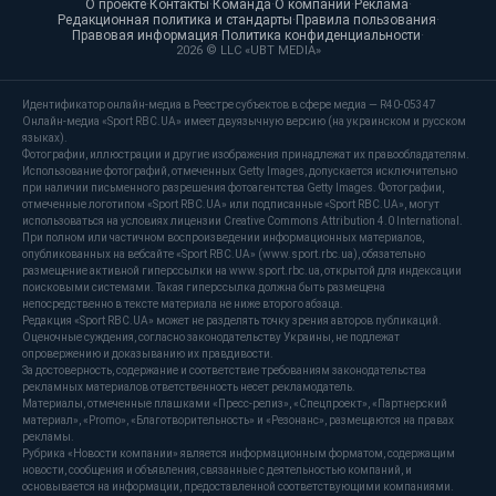
О проекте
·
Контакты
·
Команда
·
О компании
·
Реклама
·
Редакционная политика и стандарты
·
Правила пользования
·
Правовая информация
·
Политика конфиденциальности
·
2026 © LLC «UBT MEDIA»
Идентификатор онлайн-медиа в Реестре субъектов в сфере медиа — R40-05347
Онлайн-медиа «Sport RBC.UA» имеет двуязычную версию (на украинском и русском
языках).
Фотографии, иллюстрации и другие изображения принадлежат их правообладателям.
Использование фотографий, отмеченных Getty Images, допускается исключительно
при наличии письменного разрешения фотоагентства Getty Images. Фотографии,
отмеченные логотипом «Sport RBC.UA» или подписанные «Sport RBC.UA», могут
использоваться на условиях лицензии Creative Commons Attribution 4.0 International.
При полном или частичном воспроизведении информационных материалов,
опубликованных на вебсайте «Sport RBC.UA» (www.sport.rbc.ua), обязательно
размещение активной гиперссылки на www.sport.rbc.ua, открытой для индексации
поисковыми системами. Такая гиперссылка должна быть размещена
непосредственно в тексте материала не ниже второго абзаца.
Редакция «Sport RBC.UA» может не разделять точку зрения авторов публикаций.
Оценочные суждения, согласно законодательству Украины, не подлежат
опровержению и доказыванию их правдивости.
За достоверность, содержание и соответствие требованиям законодательства
рекламных материалов ответственность несет рекламодатель.
Материалы, отмеченные плашками «Пресс-релиз», «Спецпроект», «Партнерский
материал», «Promo», «Благотворительность» и «Резонанс», размещаются на правах
рекламы.
Рубрика «Новости компании» является информационным форматом, содержащим
новости, сообщения и объявления, связанные с деятельностью компаний, и
основывается на информации, предоставленной соответствующими компаниями.