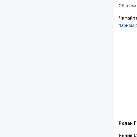
Об это
Читайте
парном 
Ролан Г
Янник С