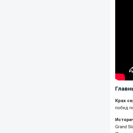
Главн
Крах се
побед п
Истори
Grand Sl