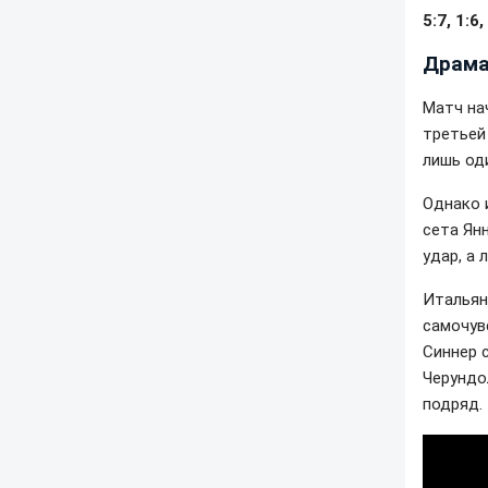
5:7, 1:6,
Драма
Матч на
третьей 
лишь од
Однако 
сета Ян
удар, а 
Итальян
самочувс
Синнер 
Черундо
подряд.