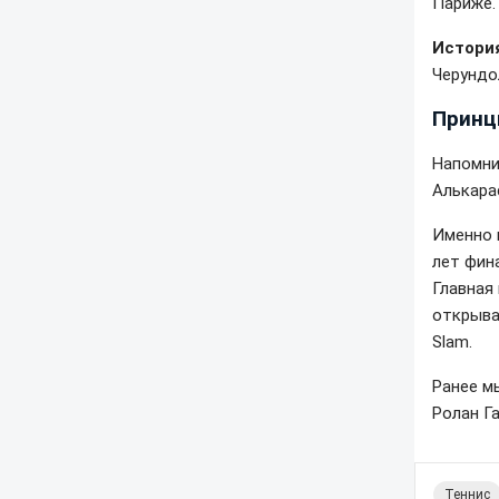
Париже.
Истори
Черундол
Принц
Напомни
Алькара
Именно 
лет фина
Главная
открыва
Slam.
Ранее м
Ролан Га
Теннис