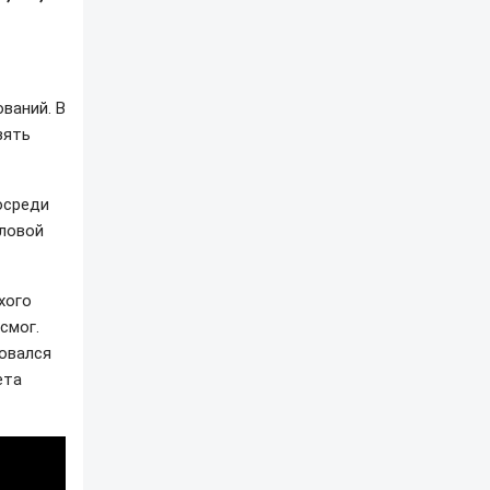
ваний. В
зять
осреди
пловой
хого
смог.
зовался
ета