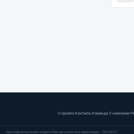
О проекте
·
Контакты
·
Команда
·
О компании
·
Р
Идентификатор онлайн-медиа в Реестре субъектов в сфере медиа — R40-05347