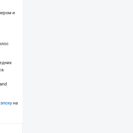
нером и
рлос
.
едних
са.
and
 эпоху
на