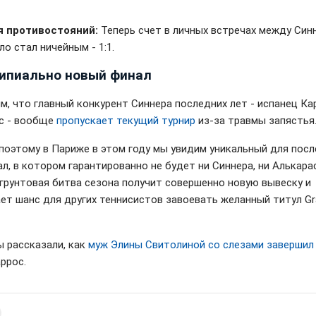
я противостояний:
Теперь счет в личных встречах между Син
о стал ничейным - 1:1.
ипиально новый финал
м, что главный конкурент Синнера последних лет - испанец Ка
с - вообще
пропускает текущий турнир
из-за травмы запястья
поэтому в Париже в этом году мы увидим уникальный для посл
л, в котором гарантированно не будет ни Синнера, ни Алькара
 грунтовая битва сезона получит совершенно новую вывеску и
ет шанс для других теннисистов завоевать желанный титул Gr
ы рассказали, как
муж Элины Свитолиной со слезами завершил
ррос.