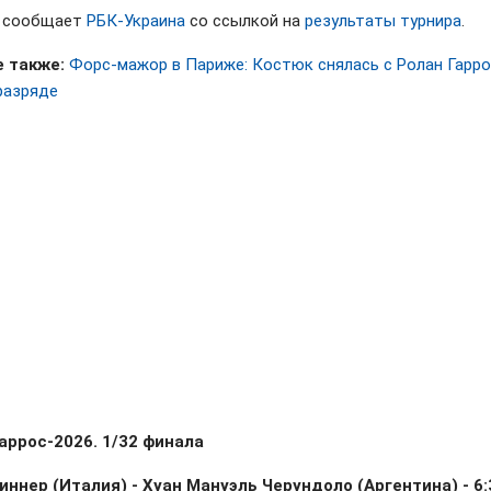
м сообщает
РБК-Украина
со ссылкой на
результаты турнира
.
 также:
Форс-мажор в Париже: Костюк снялась с Ролан Гарро
разряде
аррос-2026. 1/32 финала
иннер (Италия) - Хуан Мануэль Черундоло (Аргентина) - 6:3