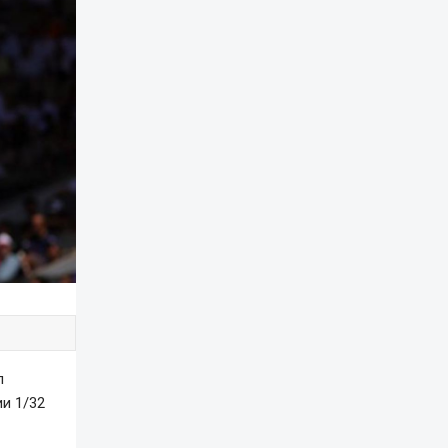
л
и 1/32