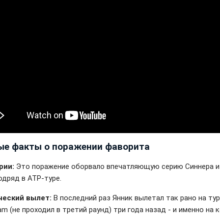
ые факты о поражении фаворита
рии:
Это поражение оборвало впечатляющую серию Синнера и
одряд в АТР-туре.
ческий вылет:
В последний раз Янник вылетал так рано на ту
am (не проходил в третий раунд) три года назад - и именно на 