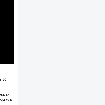
з 30
рнирах
кортах в