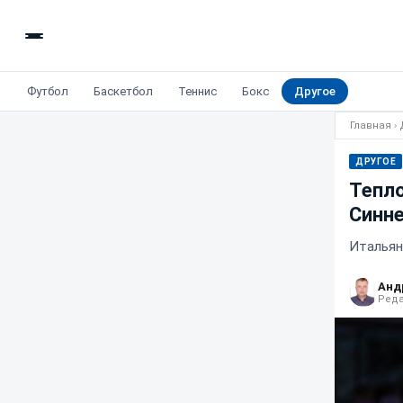
Футбол
Баскетбол
Теннис
Бокс
Другое
Главная
›
ДРУГОЕ
Тепло
Синне
Итальян
Анд
Реда