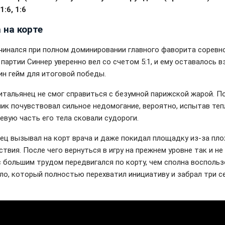
 1:6, 1:6
 на корте
чинался при полном доминировании главного фаворита соревно
партии Синнер уверенно вел со счетом 5:1, и ему оставалось в
ин гейм для итоговой победы.
итальянец не смог справиться с безумной парижской жарой. П
ник почувствовал сильное недомогание, вероятно, испытав те
левую часть его тела сковали судороги.
ец вызывал на корт врача и даже покидал площадку из-за пло
твия. После чего вернуться в игру на прежнем уровне так и не 
с большим трудом передвигался по корту, чем сполна восполь
ло, который полностью перехватил инициативу и забрал три с