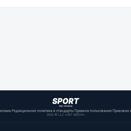
еклама
·
Редакционная политика и стандарты
·
Правила пользования
·
Правовая 
2026 © LLC «UBT MEDIA»