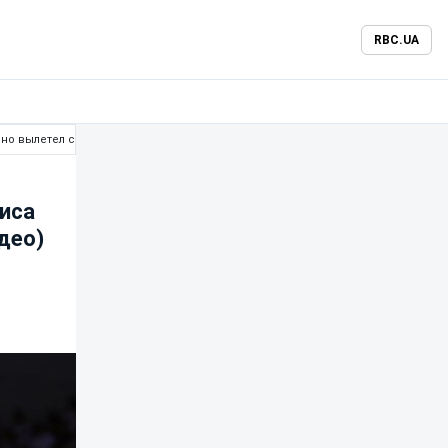
RBC.UA
но вылетел с Ролан Гаррос (видео)
ниса
део)