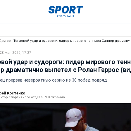
Другое
›
Тепловой удар и судороги: лидер мирового тенниса Синнер драматич
28 мая 2026, 17:27
вой удар и судороги: лидер мирового тен
р драматично вылетел с Ролан Гаррос (ви
ец прервав невероятную серию из 30 побед подряд
рей Костенко
ктор спортивного отдела РБК-Украина