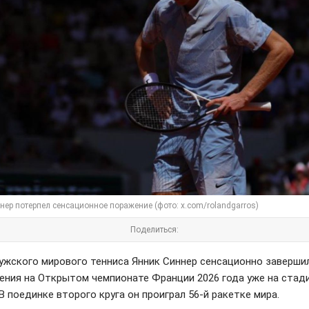
нер потерпел сенсационное поражение (фото: x.com/rolandgarros)
Поделиться:
ужского мирового тенниса Янник Синнер сенсационно заверши
ения на Открытом чемпионате Франции 2026 года уже на стади
В поединке второго круга он проиграл 56-й ракетке мира.