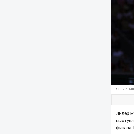
Янник Син
Лидер м
выступл
финала. 