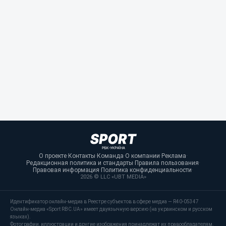
О проекте
·
Контакты
·
Команда
·
О компании
·
Реклама
·
Редакционная политика и стандарты
·
Правила пользования
·
Правовая информация
·
Политика конфиденциальности
·
2026 © LLC «UBT MEDIA»
Идентификатор онлайн-медиа в Реестре субъектов в сфере медиа — R40-05347
Онлайн-медиа «Sport RBC.UA» имеет двуязычную версию (на украинском и русском
языках).
Фотографии, иллюстрации и другие изображения принадлежат их правообладателям.