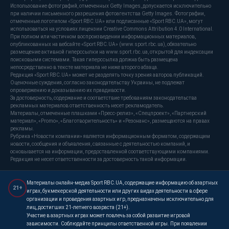
Использование фотографий, отмеченных Getty Images, допускается исключительно
при наличии письменного разрешения фотоагентства Getty Images. Фотографии,
отмеченные логотипом «Sport RBC.UA» или подписанные «Sport RBC.UA», могут
использоваться на условиях лицензии Creative Commons Attribution 4.0 International.
При полном или частичном воспроизведении информационных материалов,
опубликованных на вебсайте «Sport RBC.UA» (www.sport.rbc.ua), обязательно
размещение активной гиперссылки на www.sport.rbc.ua, открытой для индексации
поисковыми системами. Такая гиперссылка должна быть размещена
непосредственно в тексте материала не ниже второго абзаца.
Редакция «Sport RBC.UA» может не разделять точку зрения авторов публикаций.
Оценочные суждения, согласно законодательству Украины, не подлежат
опровержению и доказыванию их правдивости.
За достоверность, содержание и соответствие требованиям законодательства
рекламных материалов ответственность несет рекламодатель.
Материалы, отмеченные плашками «Пресс-релиз», «Спецпроект», «Партнерский
материал», «Promo», «Благотворительность» и «Резонанс», размещаются на правах
рекламы.
Рубрика «Новости компании» является информационным форматом, содержащим
новости, сообщения и объявления, связанные с деятельностью компаний, и
основывается на информации, предоставленной соответствующими компаниями.
Редакция не несет ответственности за достоверность такой информации.
Материалы онлайн-медиа Sport RBC.UA, содержащие информацию об азартных
21+
играх, букмекерской деятельности или других видах деятельности в сфере
организации и проведения азартных игр, предназначены исключительно для
лиц, достигших 21-летнего возраста (21+).
Участие в азартных играх может повлечь за собой развитие игровой
зависимости. Соблюдайте принципы ответственной игры. При появлении