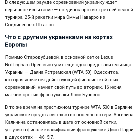
В следующем раунде соревнований украинку ждет
серьезное испытание — поединок против третьей сеяной
турнира, 25-й ракетки мира Эммы Наварро из
Соединенных Штатов.
Что с другими украинками на кортах
Европы
Помимо Стародубцевой, в основной сетке Lexus
Nottingham Open выступит еще одна представительница
Украины — Даяна Ястремская (WTA 50). Одесситка,
которая является действующей финалисткой этих
соревнований, начнет свой путь во вторник, 16 июня,
матчем против француженки Лоис Буассон.
В то же время на престижном турнире WTA 500 в Берлине
украинское представительство понесло потери. Ангелина
Калинина остановилась в шаге от основной сетки,
уступив в финале квалификации француженке Диан Парри
в двух сетах — 4:6, 5:7.