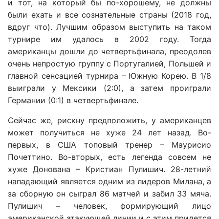
и тот, на который бы по-хорошему, не должны
были ехать и все сознательные страны (2018 год,
вдруг что). Лучшим образом выступить на таком
турнире им удалось в 2002 году. Тогда
американцы дошли до четвертьфинала, преодолев
очень непростую группу с Португалией, Польшей и
главной сенсацией турнира – Южную Корею. В 1/8
выиграли у Мексики (2:0), а затем проиграли
Германии (0:1) в четвертьфинале.
Сейчас же, рискну предположить, у американцев
может получиться не хуже 24 лет назад. Во-
первых, в США топовый тренер – Маурисио
Почеттино. Во-вторых, есть легенда совсем не
хуже Донована – Кристиан Пулишич. 28-летний
нападающий является одним из лидеров Милана, а
за сборную он сыграл 86 матчей и забил 33 мяча.
Пулишич – человек, формирующий лицо
американской атакующей линии и с этим придется