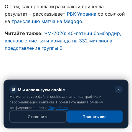
О том, как прошла игра и какой принесла
результат - рассказывает
РБК-Украина
со ссылкой
на
трансляцию матча на Megogo
.
Читайте также:
ЧМ-2026: 40-летний бомбардир,
кленовые листья и команда на 332 миллиона -
представление группы B
🍪
Мы используем cookie
✕
Мы используем файлы cookie для анализа трафика и
персонализации контента. Прочитайте нашу Политику
конфиденциальности.
Подробнее
Отклонить
Принять все