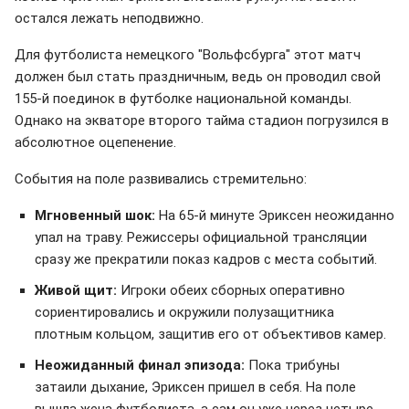
остался лежать неподвижно.
Для футболиста немецкого "Вольфсбурга" этот матч
должен был стать праздничным, ведь он проводил свой
155-й поединок в футболке национальной команды.
Однако на экваторе второго тайма стадион погрузился в
абсолютное оцепенение.
События на поле развивались стремительно:
Мгновенный шок:
На 65-й минуте Эриксен неожиданно
упал на траву. Режиссеры официальной трансляции
сразу же прекратили показ кадров с места событий.
Живой щит:
Игроки обеих сборных оперативно
сориентировались и окружили полузащитника
плотным кольцом, защитив его от объективов камер.
Неожиданный финал эпизода:
Пока трибуны
затаили дыхание, Эриксен пришел в себя. На поле
вышла жена футболиста, а сам он уже через четыре