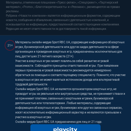
Материалы, отмеченные плашками «Пресс-релиз», «Спецпроект», «Партнерский
материал», «Promo», «Благотворительность» и «Резонанс», размещаются на правах
рекламы.
Рубрика «Новости компании» является информационным форматом, содержащим
новости, сообщения и объявления, связанные с деятельностью компаний, и
основывается на информации, предоставленной соответствующими компаниями.
Редакция не несет ответственности за достоверность такой информации.
Материалы онлайн-медиа Sport RBC.UA, содержащие информацию об азартных
21+
играх, букмекерской деятельности или других видах деятельности в сфере
организации и проведения азартных игр, предназначены исключительно для
лиц, достигших 21-летнего возраста (21+).
Участие в азартных играх может повлечь за собой развитие игровой
зависимости. Соблюдайте принципы ответственной игры. При появлении
первых признаков игровой зависимости рекомендуется немедленно
обратиться за помощью к соответствующему специалисту. Помните, что участие
в азартных играх не может являться источником дохода или альтернативой
трудовой деятельности.
Онлайн-медиа Sport RBC.UA не является организатором азартных игр, не
проводит игры на реальные или виртуальные средства, не принимает ставки и
не принимает платежи, связанные с азартными играми, букмекерской
деятельностью или тотализаторами. Любые материалы, содержащие
информацию об азартных играх, букмекерах или других связанных сервисах,
носят исключительно информационный характер и не являются призывом к
участию в азартных играх.
Онлайн-медиа Sport RBC.UA предназначено для лиц от 21 года.