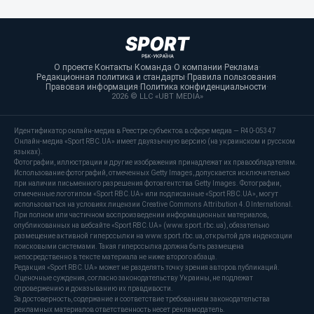
О проекте
·
Контакты
·
Команда
·
О компании
·
Реклама
·
Редакционная политика и стандарты
·
Правила пользования
·
Правовая информация
·
Политика конфиденциальности
·
2026 © LLC «UBT MEDIA»
Идентификатор онлайн-медиа в Реестре субъектов в сфере медиа — R40-05347
Онлайн-медиа «Sport RBC.UA» имеет двуязычную версию (на украинском и русском
языках).
Фотографии, иллюстрации и другие изображения принадлежат их правообладателям.
Использование фотографий, отмеченных Getty Images, допускается исключительно
при наличии письменного разрешения фотоагентства Getty Images. Фотографии,
отмеченные логотипом «Sport RBC.UA» или подписанные «Sport RBC.UA», могут
использоваться на условиях лицензии Creative Commons Attribution 4.0 International.
При полном или частичном воспроизведении информационных материалов,
опубликованных на вебсайте «Sport RBC.UA» (www.sport.rbc.ua), обязательно
размещение активной гиперссылки на www.sport.rbc.ua, открытой для индексации
поисковыми системами. Такая гиперссылка должна быть размещена
непосредственно в тексте материала не ниже второго абзаца.
Редакция «Sport RBC.UA» может не разделять точку зрения авторов публикаций.
Оценочные суждения, согласно законодательству Украины, не подлежат
опровержению и доказыванию их правдивости.
За достоверность, содержание и соответствие требованиям законодательства
рекламных материалов ответственность несет рекламодатель.