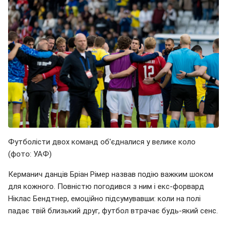
Футболісти двох команд об'єдналися у велике коло
(фото: УАФ)
Керманич данців Бріан Рімер назвав подію важким шоком
для кожного. Повністю погодився з ним і екс-форвард
Ніклас Бендтнер, емоційно підсумувавши: коли на полі
падає твій близький друг, футбол втрачає будь-який сенс.