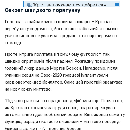
Секрет швидкого порятунку
Головна та найважливіша новина з лікарні – Крістіан
перебуває у свідомості, його стан стабільний, а сам він
уже встиг поспілкуватися з родиною та партнерами по
команді.
Проте інтрига полягала в тому, чому футболіст так
швидко опритомнів після падіння. Розгадку повідомив
головний лікар данців Мортен Боесен. Нагадаємо, після
зупинки серця на Євро-2020 гравцеві імплантували
кардіовертер-дефібрилятор. Саме цей пристрій зреагував
на нову кризу миттєво.
"Під час гри в нього спрацював дефібрилятор. Після того,
як Крістіан схопився за груди і впав, апарат зреагував
автоматично і дав необхідний розряд. Він виконав саме ту
функцію, заради якої його вживляли – миттєво повернув
Еріксена до життя", - пояснив Боесен.