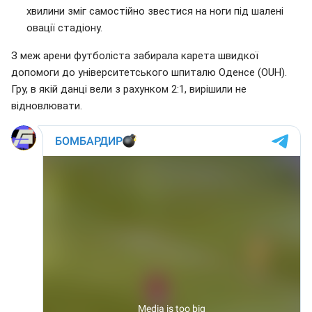
хвилини зміг самостійно звестися на ноги під шалені
овації стадіону.
З меж арени футболіста забирала карета швидкої
допомоги до університетського шпиталю Оденсе (OUH).
Гру, в якій данці вели з рахунком 2:1, вирішили не
відновлювати.