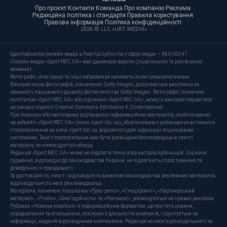
Про проєкт
·
Контакти
·
Команда
·
Про компанію
·
Реклама
·
Редакційна політика і стандарти
·
Правила користування
·
Правова інформація
·
Політика конфіденційності
·
2026 © LLC «UBT MEDIA»
Ідентифікатор онлайн-медіа в Реєстрі суб’єктів у сфері медіа — R40-05347
Онлайн-медіа «Sport RBC.UA» має двомовну версію (українською та російською
мовами).
Фотографії, ілюстрації та інші зображення належать їхнім правовласникам.
Використання фотографій, позначених Getty Images, допускається виключно за
наявності письмового дозволу фотоагентства Getty Images. Фотографії, позначені
логотипом «Sport RBC.UA» або підписані «Sport RBC.UA», можуть використовуватися
на умовах ліцензії Creative Commons Attribution 4.0 International.
При повному або частковому відтворенні інформаційних матеріалів, опублікованих
на вебсайті «Sport RBC.UA» (www.sport.rbc.ua), обов'язковим є розміщення активного
гіперпосилання на www.sport.rbc.ua, відкритого для індексації пошуковими
системами. Таке гіперпосилання має бути розміщене безпосередньо в тексті
матеріалу не нижче другого абзацу.
Редакція «Sport RBC.UA» може не поділяти точку зору авторів публікацій. Оціночні
судження, відповідно до законодавства України, не підлягають спростуванню та
доведенню їх правдивості.
За достовірність, зміст і відповідність вимогам законодавства рекламних матеріалів
відповідальність несе рекламодавець.
Матеріали, позначені плашками «Прес-реліз», «Спецпроєкт», «Партнерський
матеріал», «Promo», «Благодійність» та «Резонанс», розміщуються на правах реклами.
Рубрика «Новини компанії» є інформаційним форматом, що містить новини,
повідомлення та оголошення, пов'язані з діяльністю компаній, і ґрунтується на
інформації, наданій відповідними компаніями. Редакція не несе відповідальності за