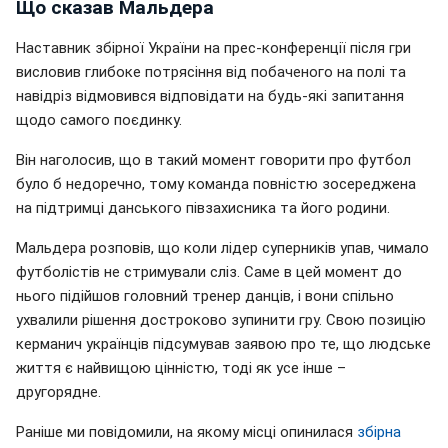
Що сказав Мальдера
Наставник збірної України на прес-конференції після гри
висловив глибоке потрясіння від побаченого на полі та
навідріз відмовився відповідати на будь-які запитання
щодо самого поєдинку.
Він наголосив, що в такий момент говорити про футбол
було б недоречно, тому команда повністю зосереджена
на підтримці данського півзахисника та його родини.
Мальдера розповів, що коли лідер суперників упав, чимало
футболістів не стримували сліз. Саме в цей момент до
нього підійшов головний тренер данців, і вони спільно
ухвалили рішення достроково зупинити гру. Свою позицію
керманич українців підсумував заявою про те, що людське
життя є найвищою цінністю, тоді як усе інше –
другорядне.
Раніше ми повідомили, на якому місці опинилася
збірна