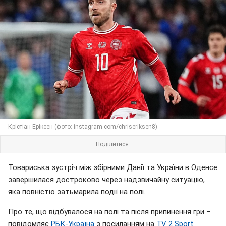
Крістіан Еріксен (фото: instagram.com/chriseriksen8)
Поділитися:
Товариська зустріч між збірними Данії та України в Оденсе
завершилася достроково через надзвичайну ситуацію,
яка повністю затьмарила події на полі.
Про те, що відбувалося на полі та після припинення гри –
повідомляє
РБК-Україна
з посиланням на
TV 2 Sport
.