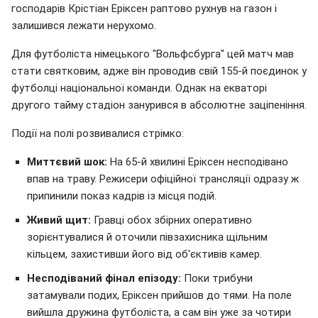
господарів Крістіан Еріксен раптово рухнув на газон і
залишився лежати нерухомо.
Для футболіста німецького "Вольфсбурга" цей матч мав
стати святковим, адже він проводив свій 155-й поєдинок у
футболці національної команди. Однак на екваторі
другого тайму стадіон занурився в абсолютне заціпеніння.
Події на полі розвивалися стрімко:
Миттєвий шок:
На 65-й хвилині Еріксен несподівано
впав на траву. Режисери офіційної трансляції одразу ж
припинили показ кадрів із місця подій.
Живий щит:
Гравці обох збірних оперативно
зорієнтувалися й оточили півзахисника щільним
кільцем, захистивши його від об'єктивів камер.
Несподіваний фінал епізоду:
Поки трибуни
затамували подих, Еріксен прийшов до тями. На поле
вийшла дружина футболіста, а сам він уже за чотири