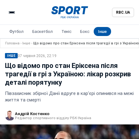
RBC.UA
Футбол
Баскетбол
Теніс
Бокс
Інше
Головна
›
Інше
›
Що відомо про стан Еріксена після трагедії в грі з Україною
07 червня 2026, 22:19
ІНШЕ
Що відомо про стан Еріксена після
трагедії в грі з Україною: лікар розкрив
деталі порятунку
Півзахисник збірної Данії вдруге в кар'єрі опинився на межі
життя та смерті
Андрій Костенко
Редактор спортивного відділу РБК-Україна