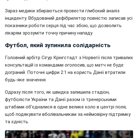
Зараз медики збираються провести глибокий аналіз
інциденту. Вбудований дефібрилятор повністю записав усі
показники роботи серця під час збою, що дозволить
лікарям зрозуміти точну причину нападу.
Футбол, який зупинила солідарність
Головний арбітр Сігур Крінгстадт з Норвегії після тривалих
консультацій із командами оголосив, що матч не буде
дограний. Поточні цифри 2:1 на користь Данії втратили
будь-яке значення.
Одразу після того, як швидка залишила стадіон,
футболісти України та Данії разом із тренерськими
штабами об'єдналися в одне велике коло в центрі поля,
щоб подякувати вболівальникам за неймовірну підтримку
та єдність.