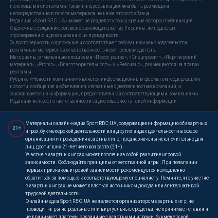
поисковыми системами. Такая гиперссылка должна быть размещена
непосредственно в тексте материала не ниже второго абзаца.
Редакция «Sport RBC.UA» может не разделять точку зрения авторов публикаций.
Оценочные суждения, согласно законодательству Украины, не подлежат
опровержению и доказыванию их правдивости.
За достоверность, содержание и соответствие требованиям законодательства
рекламных материалов ответственность несет рекламодатель.
Материалы, отмеченные плашками «Пресс-релиз», «Спецпроект», «Партнерский
материал», «Promo», «Благотворительность» и «Резонанс», размещаются на правах
рекламы.
Рубрика «Новости компании» является информационным форматом, содержащим
новости, сообщения и объявления, связанные с деятельностью компаний, и
основывается на информации, предоставленной соответствующими компаниями.
Редакция не несет ответственности за достоверность такой информации.
Материалы онлайн-медиа Sport RBC.UA, содержащие информацию об азартных
21+
играх, букмекерской деятельности или других видах деятельности в сфере
организации и проведения азартных игр, предназначены исключительно для
лиц, достигших 21-летнего возраста (21+).
Участие в азартных играх может повлечь за собой развитие игровой
зависимости. Соблюдайте принципы ответственной игры. При появлении
первых признаков игровой зависимости рекомендуется немедленно
обратиться за помощью к соответствующему специалисту. Помните, что участие
в азартных играх не может являться источником дохода или альтернативой
трудовой деятельности.
Онлайн-медиа Sport RBC.UA не является организатором азартных игр, не
проводит игры на реальные или виртуальные средства, не принимает ставки и
не принимает платежи, связанные с азартными играми, букмекерской