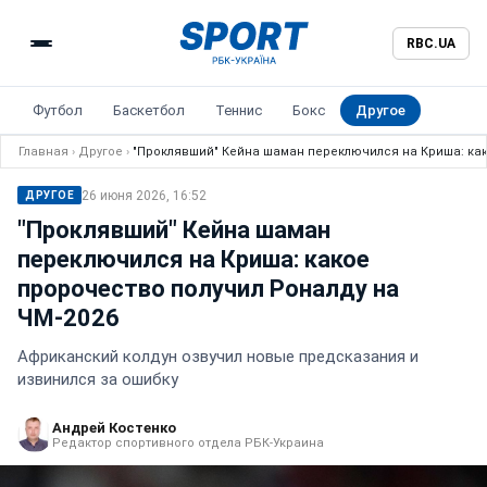
RBC.UA
Футбол
Баскетбол
Теннис
Бокс
Другое
Главная
›
Другое
›
"Проклявший" Кейна шаман переключился на Криша: как
26 июня 2026, 16:52
ДРУГОЕ
"Проклявший" Кейна шаман
переключился на Криша: какое
пророчество получил Роналду на
ЧМ-2026
Африканский колдун озвучил новые предсказания и
извинился за ошибку
Андрей Костенко
Редактор спортивного отдела РБК-Украина