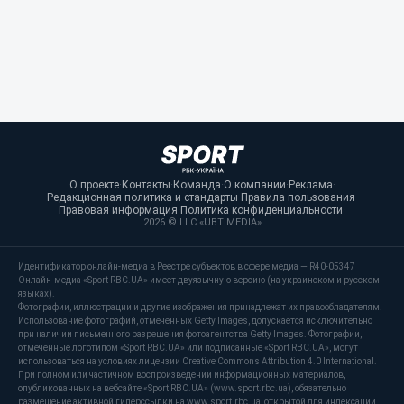
О проекте
·
Контакты
·
Команда
·
О компании
·
Реклама
·
Редакционная политика и стандарты
·
Правила пользования
·
Правовая информация
·
Политика конфиденциальности
·
2026 © LLC «UBT MEDIA»
Идентификатор онлайн-медиа в Реестре субъектов в сфере медиа — R40-05347
Онлайн-медиа «Sport RBC.UA» имеет двуязычную версию (на украинском и русском
языках).
Фотографии, иллюстрации и другие изображения принадлежат их правообладателям.
Использование фотографий, отмеченных Getty Images, допускается исключительно
при наличии письменного разрешения фотоагентства Getty Images. Фотографии,
отмеченные логотипом «Sport RBC.UA» или подписанные «Sport RBC.UA», могут
использоваться на условиях лицензии Creative Commons Attribution 4.0 International.
При полном или частичном воспроизведении информационных материалов,
опубликованных на вебсайте «Sport RBC.UA» (www.sport.rbc.ua), обязательно
размещение активной гиперссылки на www.sport.rbc.ua, открытой для индексации