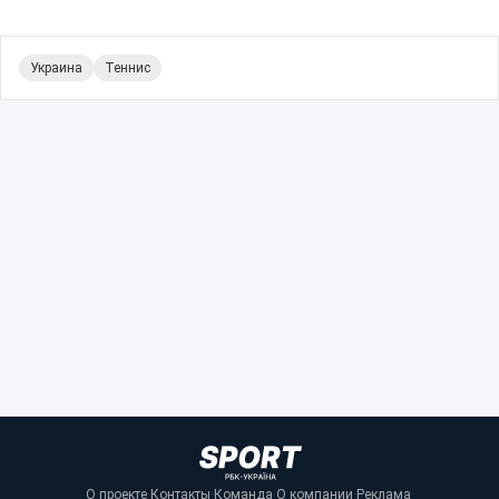
Украина
Теннис
О проекте
·
Контакты
·
Команда
·
О компании
·
Реклама
·