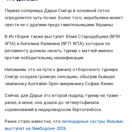
Первая соперница Дарьи Снигур в основной сетке
определится чуть позже. Более того, жеребьевка может
свести ее с другими представительницами Украины.
В Истборне также выступят Юлия Стародубцева (№59
WTA) и Ангелина Калинина (№71 WTA), которые по
регламенту должны начать турнир с матчей именно
против победительниц квалификации.
Напомним, что на пути к финалу отборочного турнира
Снигур создала громкую сенсацию, обыграв бывшую
чемпионку Australian Open американку Софию Кенин.
Сейчас для Дарьи это второй подряд турнир на траве -
ранее, в июне, она дошла до четвертьфинала
соревнований в нидерландском Хертогенбосе.
Ранее стало известно, что
легендарные сестры Уильямс
выступят на Уимблдоне-2026
.