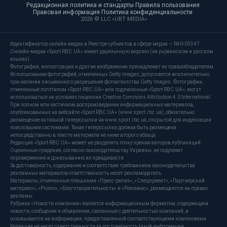
Редакционная политика и стандарты
·
Правила пользования
·
Правовая информация
·
Политика конфиденциальности
·
2026 © LLC «UBT MEDIA»
Идентификатор онлайн-медиа в Реестре субъектов в сфере медиа — R40-05347
Онлайн-медиа «Sport RBC.UA» имеет двуязычную версию (на украинском и русском
языках).
Фотографии, иллюстрации и другие изображения принадлежат их правообладателям.
Использование фотографий, отмеченных Getty Images, допускается исключительно
при наличии письменного разрешения фотоагентства Getty Images. Фотографии,
отмеченные логотипом «Sport RBC.UA» или подписанные «Sport RBC.UA», могут
использоваться на условиях лицензии Creative Commons Attribution 4.0 International.
При полном или частичном воспроизведении информационных материалов,
опубликованных на вебсайте «Sport RBC.UA» (www.sport.rbc.ua), обязательно
размещение активной гиперссылки на www.sport.rbc.ua, открытой для индексации
поисковыми системами. Такая гиперссылка должна быть размещена
непосредственно в тексте материала не ниже второго абзаца.
Редакция «Sport RBC.UA» может не разделять точку зрения авторов публикаций.
Оценочные суждения, согласно законодательству Украины, не подлежат
опровержению и доказыванию их правдивости.
За достоверность, содержание и соответствие требованиям законодательства
рекламных материалов ответственность несет рекламодатель.
Материалы, отмеченные плашками «Пресс-релиз», «Спецпроект», «Партнерский
материал», «Promo», «Благотворительность» и «Резонанс», размещаются на правах
рекламы.
Рубрика «Новости компании» является информационным форматом, содержащим
новости, сообщения и объявления, связанные с деятельностью компаний, и
основывается на информации, предоставленной соответствующими компаниями.
Редакция не несет ответственности за достоверность такой информации.